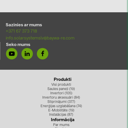
Sazinies ar mums
+371 67 373 718
info.solarsystemslv@baywa-re.com
Seko mums
Produkti
Visi produkti
Saules paneļi (19)
Invertori (105)
Invertoru aksesuāri (84)
Stiprinājumi (377)
Enerģijas uzglabāšana (74)
E-Mobilitāte (19)
Instalācijas (87)
Informācija
Par mums