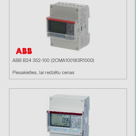
kontakti
KATEGORIJAS
Saules paneļi (19)
Invertori (105)
Invertoru aksesuāri (84)
ABB B24 352-100 (2CMA100183R1000)
Enerģijas uzglabāšana (74)
Piesakieties, lai redzētu cenas
E-Mobilitāte (19)
Instalācijas (87)
RAŽOTĀJI
ABB (21)
AIKO Solar (2)