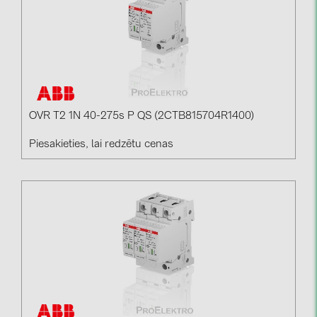
OVR T2 1N 40-275s P QS (2CTB815704R1400)
Piesakieties, lai redzētu cenas