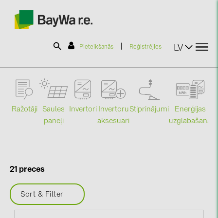
|
LV
Pieteikšanās
Reģistrējies
SOLAR-PLANIT
Ražotāji
Saules
Stiprinājumi
Enerģijas
Invertori
Invertoru
Produkti
paneļi
uzglabāšana
aksesuāri
Mo
Informācija
21 preces
Jaunumi
Sort & Filter
Katalogi