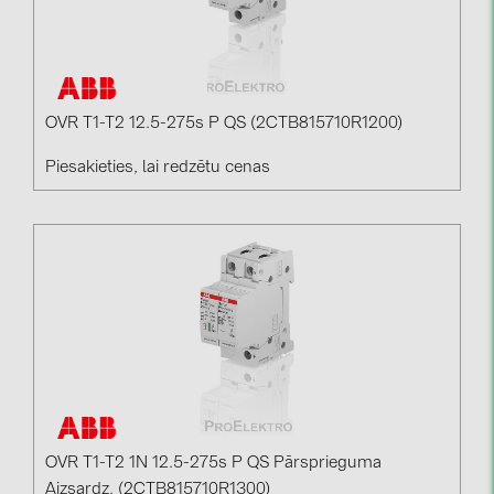
OVR T1-T2 12.5-275s P QS (2CTB815710R1200)
Piesakieties, lai redzētu cenas
OVR T1-T2 1N 12.5-275s P QS Pārsprieguma
Aizsardz. (2CTB815710R1300)