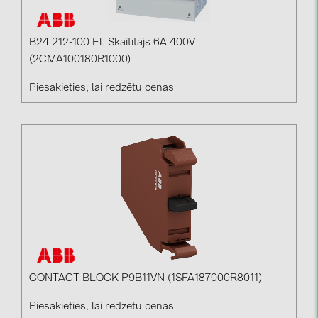
BAKS (51)
BUDMAT (6)
B24 212-100 El. Skaitītājs 6A 400V
EVOPIPES (7)
(2CMA100180R1000)
FRONIUS (42)
Piesakieties, lai redzētu cenas
GROMTOR (32)
GoodWe (44)
HUAWEI (51)
JAsolar (6)
JINKO (1)
LEADER (6)
LONGi Solar (5)
NOVOTEGRA (315)
CONTACT BLOCK P9B11VN (1SFA187000R8011)
PROJOY (3)
Piesakieties, lai redzētu cenas