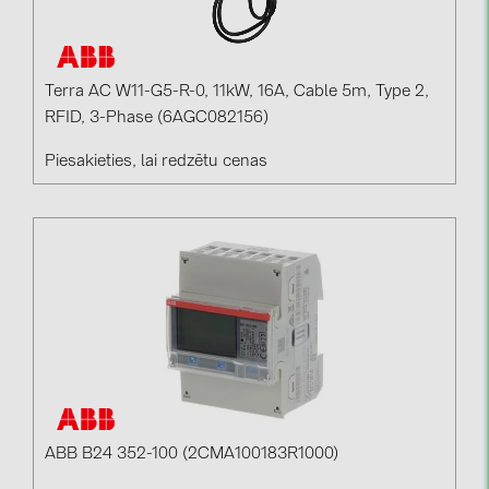
BAKS (51)
BUDMAT (6)
EVOPIPES (7)
Terra AC W11-G5-R-0, 11kW, 16A, Cable 5m, Type 2,
RFID, 3-Phase (6AGC082156)
FRONIUS (42)
GROMTOR (32)
Piesakieties, lai redzētu cenas
GoodWe (40)
HUAWEI (53)
JAsolar (6)
JINKO (1)
LEADER (6)
LONGi Solar (5)
NOVOTEGRA (315)
ABB B24 352-100 (2CMA100183R1000)
PROJOY (3)