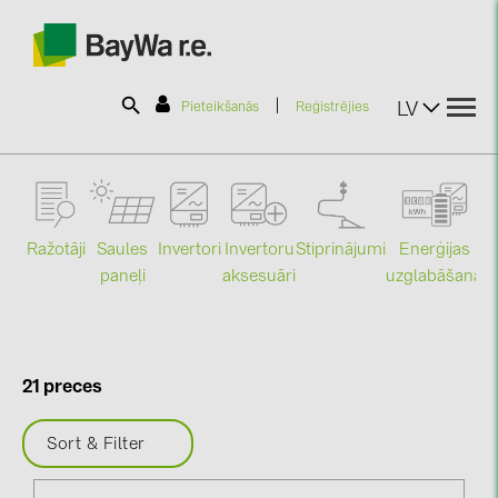
|
LV
Pieteikšanās
Reģistrējies
SOLAR-PLANIT
Ražotāji
Saules
Stiprinājumi
Enerģijas
Invertori
Invertoru
Produkti
paneļi
uzglabāšana
aksesuāri
Mo
Informācija
21 preces
Jaunumi
Sort & Filter
Katalogi