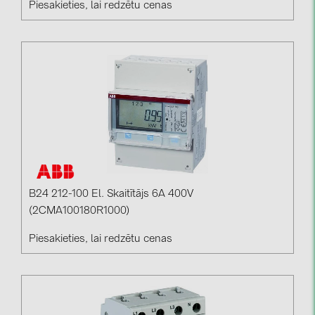
Piesakieties, lai redzētu cenas
PRYSMIAN DRAKA (18)
PYLONTECH (17)
QILOWATT (3)
SMA (1)
SolarEdge (2)
Solinteg (4)
Solis (63)
Stäubli (2)
B24 212-100 El. Skaitītājs 6A 400V
TIGO (4)
(2CMA100180R1000)
Trina Solar (6)
Piesakieties, lai redzētu cenas
Victron Energy B.V. (2)
WHES (5)