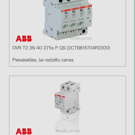
OVR T2 3N 40-275s P QS (2CTB815704R2000)
Piesakieties, lai redzētu cenas