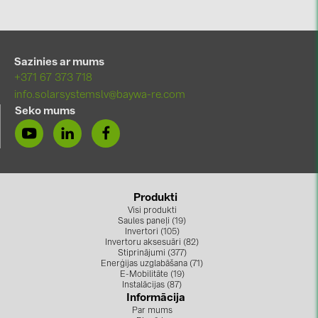
Sazinies ar mums
+371 67 373 718
info.solarsystemslv@baywa-re.com
Seko mums
Produkti
Visi produkti
Saules paneļi (19)
Invertori (105)
Invertoru aksesuāri (82)
Stiprinājumi (377)
Enerģijas uzglabāšana (71)
E-Mobilitāte (19)
Instalācijas (87)
Informācija
Par mums