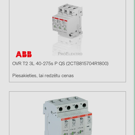
OVR T2 3L 40-275s P QS (2CTB815704R1800)
Piesakieties, lai redzētu cenas