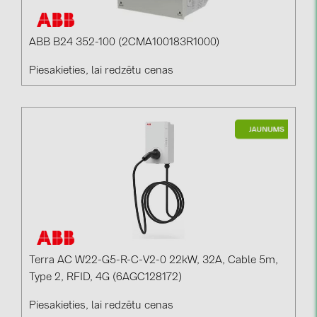
BAKS (51)
BUDMAT (6)
ABB B24 352-100 (2CMA100183R1000)
EVOPIPES (7)
Piesakieties, lai redzētu cenas
FRONIUS (42)
GROMTOR (32)
GoodWe (44)
HUAWEI (51)
JAsolar (6)
JINKO (1)
LEADER (6)
LONGi Solar (5)
Terra AC W22-G5-R-C-V2-0 22kW, 32A, Cable 5m,
NOVOTEGRA (315)
Type 2, RFID, 4G (6AGC128172)
PROJOY (3)
Piesakieties, lai redzētu cenas