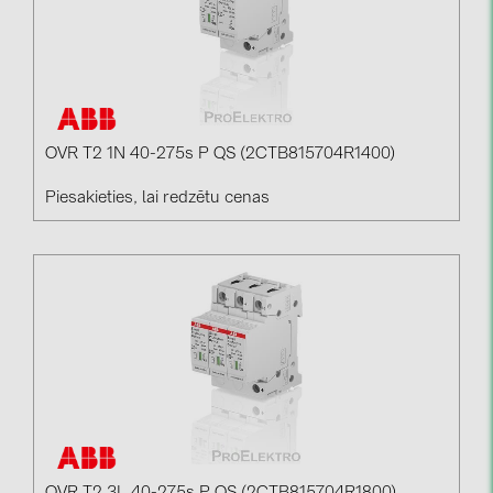
OVR T2 1N 40-275s P QS (2CTB815704R1400)
Piesakieties, lai redzētu cenas