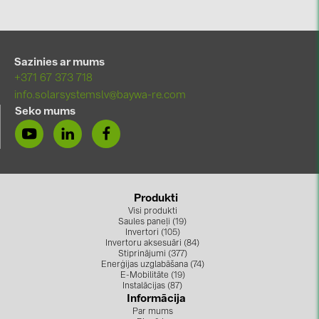
Sazinies ar mums
+371 67 373 718
info.solarsystemslv@baywa-re.com
Seko mums
Produkti
Visi produkti
Saules paneļi (19)
Invertori (105)
Invertoru aksesuāri (84)
Stiprinājumi (377)
Enerģijas uzglabāšana (74)
E-Mobilitāte (19)
Instalācijas (87)
Informācija
Par mums