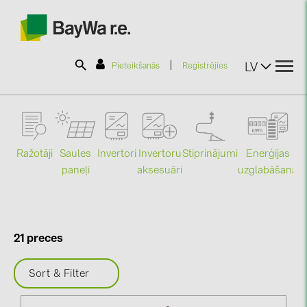
|
LV
Pieteikšanās
Reģistrējies
SOLAR-PLANIT
Ražotāji
Saules
Stiprinājumi
Enerģijas
Invertori
Invertoru
Produkti
paneļi
uzglabāšana
aksesuāri
Mo
Informācija
21 preces
Jaunumi
Sort & Filter
Katalogi