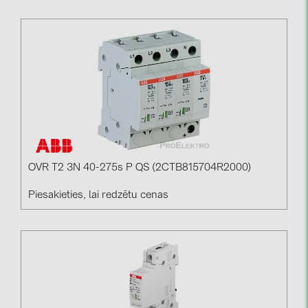
OVR T2 3N 40-275s P QS (2CTB815704R2000)
Piesakieties, lai redzētu cenas