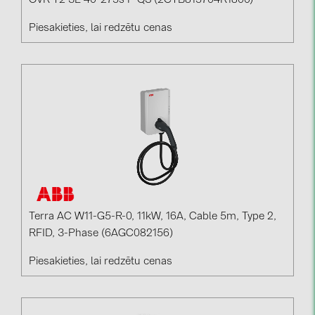
OVR T2 3L 40-275s P QS (2CTB815704R1800)
Piesakieties, lai redzētu cenas
Terra AC W11-G5-R-0, 11kW, 16A, Cable 5m, Type 2,
RFID, 3-Phase (6AGC082156)
Piesakieties, lai redzētu cenas