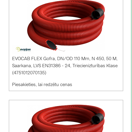
kontakti
KATEGORIJAS
Saules paneļi (19)
Invertori (105)
Invertoru aksesuāri (84)
EVOCAB FLEX Gofra, DN/OD 110 Mm, N 450, 50 M,
Saarkana, LVS EN31386 - 24, Triecienizturības Klase
Enerģijas uzglabāšana (74)
(4751012070135)
E-Mobilitāte (19)
Piesakieties, lai redzētu cenas
Instalācijas (87)
RAŽOTĀJI
ABB (21)
AIKO Solar (2)