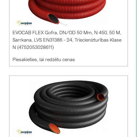
BAKS (51)
BUDMAT (6)
EVOPIPES (7)
EVOCAB FLEX Gofra, DN/OD 50 Mm, N 450, 50 M,
FRONIUS (42)
Sarrkana, LVS EN31386 - 24, Triecienizturības Klase
GROMTOR (32)
N (4752053028611)
GoodWe (44)
Piesakieties, lai redzētu cenas
HUAWEI (51)
JAsolar (6)
JINKO (1)
LEADER (6)
LONGi Solar (5)
NOVOTEGRA (315)
PROJOY (3)