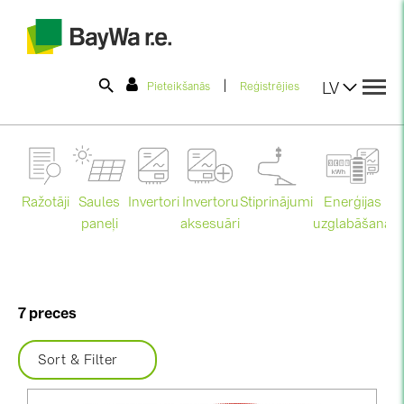
|
LV
Pieteikšanās
Reģistrējies
SOLAR-PLANIT
Ražotāji
Saules
Stiprinājumi
Enerģijas
Invertori
Invertoru
Produkti
paneļi
uzglabāšana
aksesuāri
Mo
Informācija
7 preces
Jaunumi
Sort & Filter
Katalogi