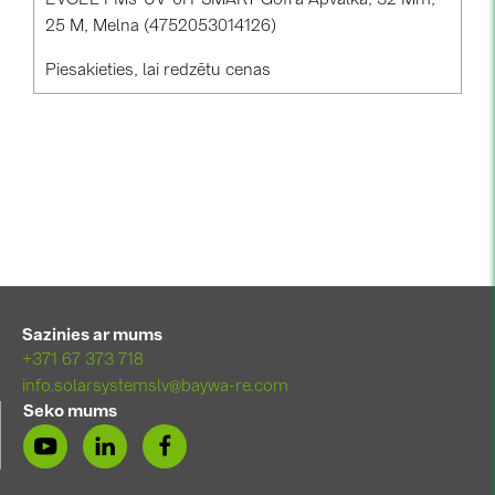
EVOEL FMs-UV-0H-SMART Gofra Apvalkā, 32 Mm,
25 M, Melna (4752053014126)
Piesakieties, lai redzētu cenas
Sazinies ar mums
+371 67 373 718
info.solarsystemslv@baywa-re.com
Seko mums