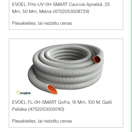
PRYSMIAN DRAKA (18)
EVOEL FHs-UV-0H-SMART Caurule Apvalkā, 25
Mm, 50 Mm, Melna (4752053008729)
PYLONTECH (19)
Piesakieties, lai redzētu cenas
QILOWATT (3)
SMA (1)
SolarEdge (2)
Solinteg (4)
Solis (63)
Stäubli (2)
TIGO (4)
Trina Solar (6)
EVOEL FL-0H-SMART Gofra, 16 Mm, 100 M, Gaiši
Victron Energy B.V. (2)
Pellēka (4752053009740)
WHES (5)
Piesakieties, lai redzētu cenas