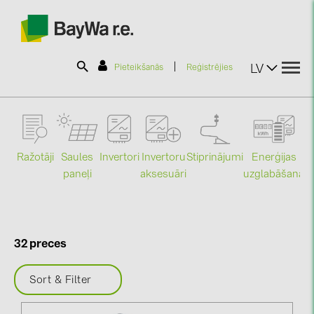
|
LV
Pieteikšanās
Reģistrējies
SOLAR-PLANIT
Ražotāji
Saules
Stiprinājumi
Enerģijas
Invertori
Invertoru
Produkti
paneļi
uzglabāšana
aksesuāri
Mo
Informācija
32 preces
Jaunumi
Sort & Filter
Katalogi