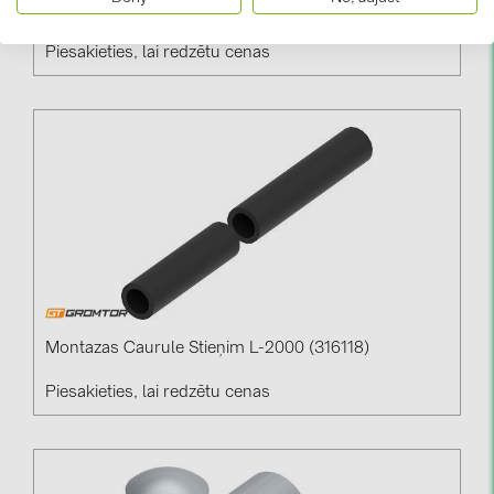
Krustveida Savienotājs 4 Skrūves StZn (101112)
Piesakieties, lai redzētu cenas
Montazas Caurule Stieņim L-2000 (316118)
Piesakieties, lai redzētu cenas