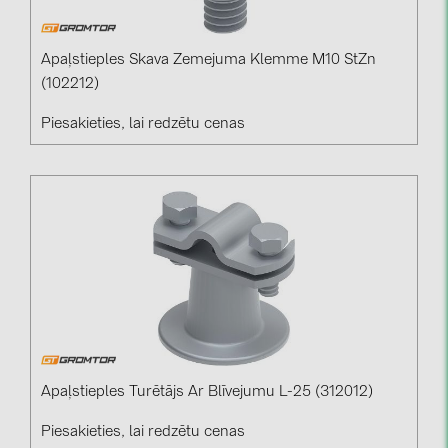
BAKS (51)
BUDMAT (6)
Apaļstieples Skava Zemejuma Klemme M10 StZn
EVOPIPES (7)
(102212)
FRONIUS (42)
Piesakieties, lai redzētu cenas
GROMTOR (32)
GoodWe (44)
HUAWEI (51)
JAsolar (6)
JINKO (1)
LEADER (6)
LONGi Solar (5)
NOVOTEGRA (315)
Apaļstieples Turētājs Ar Blīvejumu L-25 (312012)
PROJOY (3)
Piesakieties, lai redzētu cenas