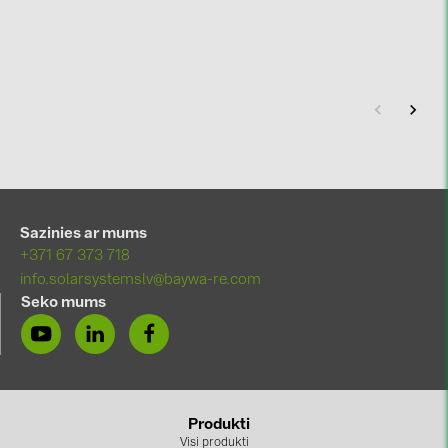
Sazinies ar mums
+371 67 373 718
info.solarsystemslv@baywa-re.com
Seko mums
Produkti
Visi produkti