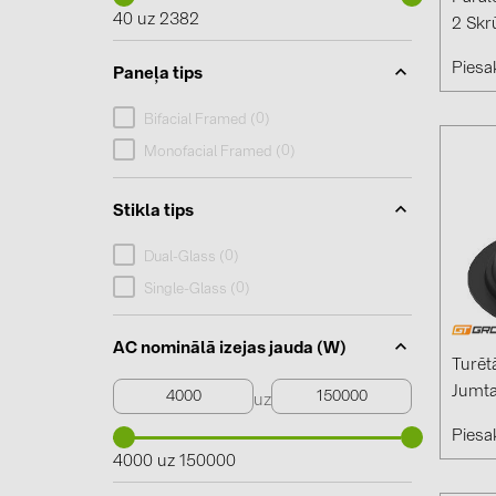
40 uz 2382
2 Skr
Piesak
Paneļa tips
0
Bifacial Framed (
)
0
Monofacial Framed (
)
Stikla tips
0
Dual-Glass (
)
0
Single-Glass (
)
AC nominālā izejas jauda (W)
Turēt
Jumta
uz
Piesak
4000 uz 150000