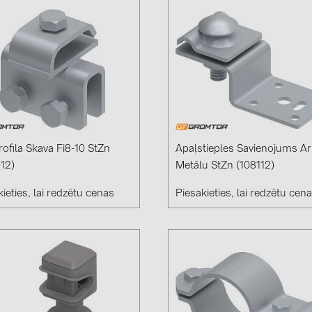
rofila Skava Fi8-10 StZn
Apaļstieples Savienojums Ar
12)
Metālu StZn (108112)
ieties, lai redzētu cenas
Piesakieties, lai redzētu cen