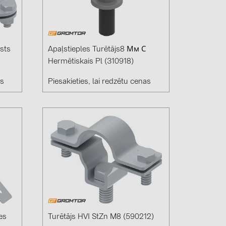
sts
Apaļstieples Turētājs8 Мм С
Hermētiskais Pl (310918)
as
Piesakieties, lai redzētu cenas
es
Turētājs HVI StZn M8 (590212)