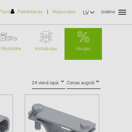
|
Planit
Pieteikšanās
Reģistrējies
Izvēlne
LV
Akcijas
-Mobilitāte
Instalācijas
(2)
24 vienā lapā
Cenas augoši
)
7)
2)
(32)