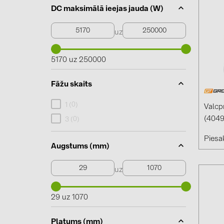
DC maksimālā ieejas jauda (W)
uz
5170 uz 250000
Fāžu skaits
0
1 (
)
Valcp
(4049
0
3 (
)
Piesak
Augstums (mm)
uz
29 uz 1070
Platums (mm)