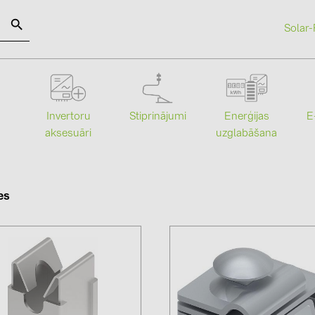
Solar-
SOLAR-PLANIT
Stiprinājumi
Enerģijas
Invertoru
E
Kategorijas
Ražotāji
uzglabāšana
aksesuāri
Saules paneļi (19)
ABB (21)
Invertori (105)
AIKO Solar 
es
Invertoru aksesuāri (84)
BAKS (51)
Enerģijas uzglabāšana (71)
BUDMAT (6
E-Mobilitāte (19)
EVOPIPES (
Instalācijas (87)
FRONIUS (4
GROMTOR 