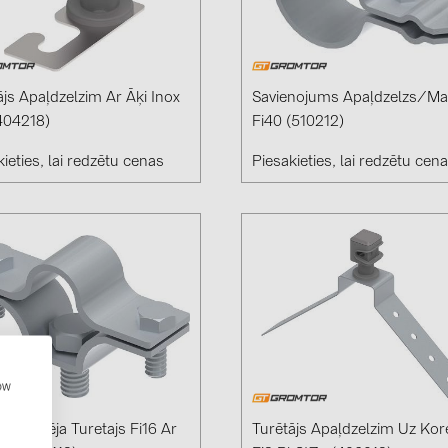
ājs Apaļdzelzim Ar Āķi Inox
Savienojums Apaļdzelzs/ma
(404218)
Fi40 (510212)
ieties, lai redzētu cenas
Piesakieties, lai redzētu cen
how
suztvērēja Turetajs Fi16 Ar
Turētājs Apaļdzelzim Uz Kor