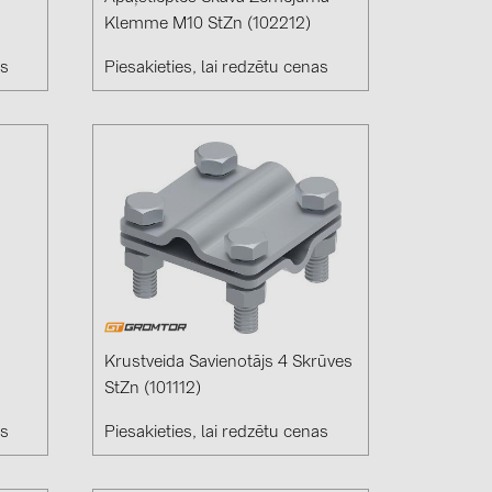
Klemme M10 StZn (102212)
as
Piesakieties, lai redzētu cenas
(6)
gy B.V. (2)
Krustveida Savienotājs 4 Skrūves
StZn (101112)
as
Piesakieties, lai redzētu cenas