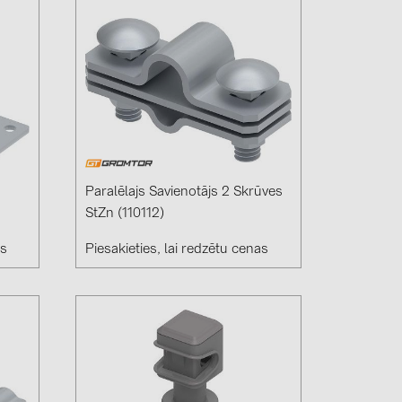
Paralēlajs Savienotājs 2 Skrūves
StZn (110112)
as
Piesakieties, lai redzētu cenas