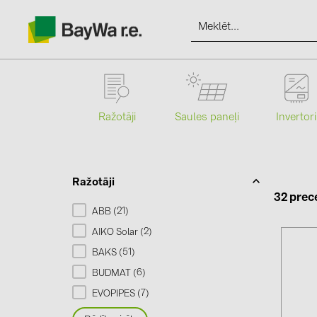
Ražotāji
Saules paneļi
Invertori
Produkti
Informācija
Ražotāji
32 prec
21
ABB (
)
Jaunumi
2
AIKO Solar (
)
51
BAKS (
)
Katalogi
6
BUDMAT (
)
7
EVOPIPES (
)
kontakti