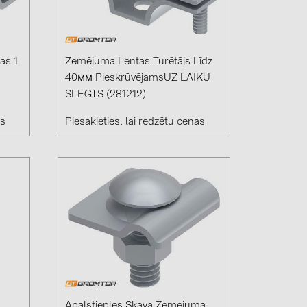
0)
3)
as 1
Zemējuma Lentas Turētājs Līdz
40мм PieskrūvējamsUZ LAIKU
SLEGTS (281212)
)
as
Piesakieties, lai redzētu cenas
 (5)
 (315)
)
DRAKA (18)
 (17)
(3)
2)
Apaļstieples Skava Zemejuma