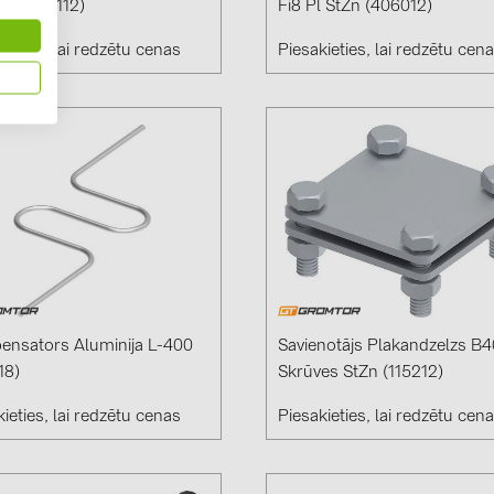
 M8 (500112)
Fi8 Pl StZn (406012)
ieties, lai redzētu cenas
Piesakieties, lai redzētu cen
nsators Aluminija L-400
Savienotājs Plakandzelzs B4
18)
Skrūves StZn (115212)
ieties, lai redzētu cenas
Piesakieties, lai redzētu cen