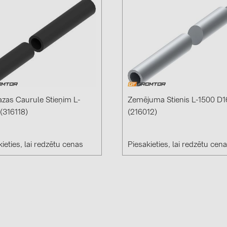
zas Caurule Stieņim L-
Zemējuma Stienis L-1500 D1
(316118)
(216012)
ieties, lai redzētu cenas
Piesakieties, lai redzētu cen