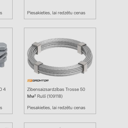
as
Piesakieties, lai redzētu cenas
0 4
Zibensaizsardzības Trosse 50
Мм² Rullī (109118)
as
Piesakieties, lai redzētu cenas