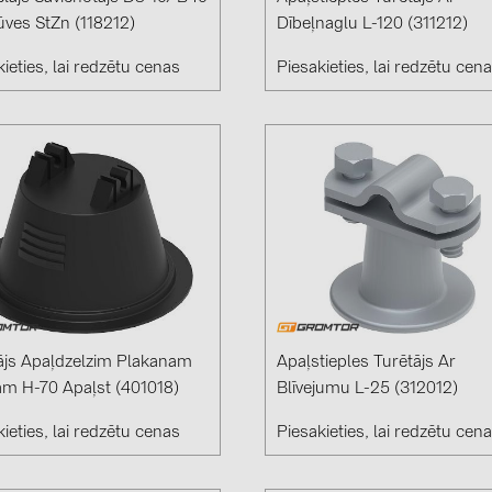
Solinteg (4)
ūves StZn (118212)
Dībeļnaglu L-120 (311212)
Solis (63)
ieties, lai redzētu cenas
Piesakieties, lai redzētu cen
Stäubli (2)
TIGO (4)
Trina Solar 
Victron Ener
WHES (5)
ājs Apaļdzelzim Plakanam
Apaļstieples Turētājs Ar
m H-70 Apaļst (401018)
Blīvejumu L-25 (312012)
ieties, lai redzētu cenas
Piesakieties, lai redzētu cen