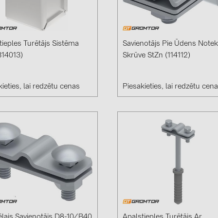
GoodWe (4
HUAWEI (5
JAsolar (6)
tieples Turētājs Sistēma
Savienotājs Pie Ūdens Notek
(314013)
Skrūve StZn (114112)
JINKO (1)
LEADER (6
ieties, lai redzētu cenas
Piesakieties, lai redzētu cen
LONGi Solar
NOVOTEGRA
PROJOY (3
PRYSMIAN 
PYLONTECH
QILOWATT 
SMA (1)
SolarEdge (
ēlajs Savienotājs D8-10/b40
Apaļstieples Turētājs Ar