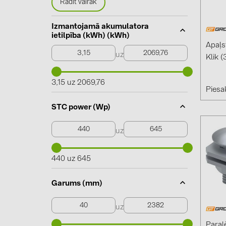
Rādīt vairāk
Izmantojamā akumulatora
ietilpība (kWh) (kWh)
Apaļs
uz
Klik 
3,15 uz 2069,76
Piesak
STC power (Wp)
uz
440 uz 645
Garums (mm)
uz
Paral