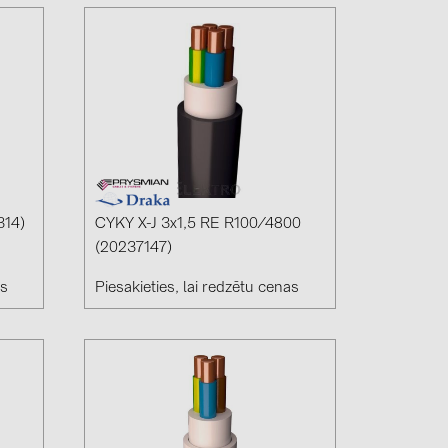
(6)
gy B.V. (2)
314)
CYKY X-J 3x1,5 RE R100/4800
(20237147)
as
Piesakieties, lai redzētu cenas