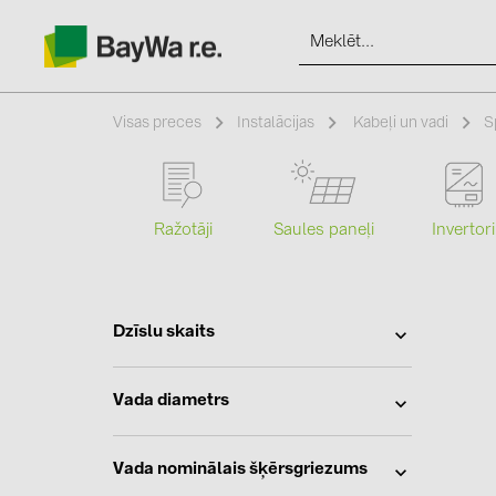
Visas preces
Instalācijas
Kabeļi un vadi
S
Produkti
Ražotāji
Saules paneļi
Invertori
Informācija
Dzīslu skaits
Jaunumi
Vada diametrs
Katalogi
kontakti
Vada nominālais šķērsgriezums