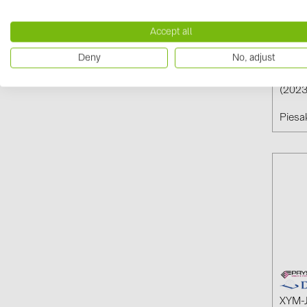
Accept all
Deny
No, adjust
CYKY 
(2023
Piesak
XYM-