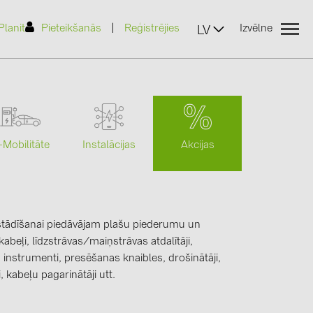
|
Planit
Pieteikšanās
Reģistrējies
Izvēlne
LV
Akcijas
-Mobilitāte
Instalācijas
(2)
zstādīšanai piedāvājam plašu piederumu un
)
abeļi, līdzstrāvas/maiņstrāvas atdalītāji,
7)
 instrumenti, presēšanas knaibles, drošinātāji,
2)
 kabeļu pagarinātāji utt.
(32)