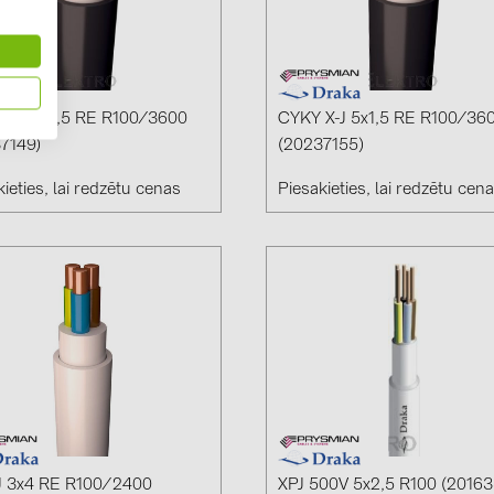
X-J 3x2,5 RE R100/3600
CYKY X-J 5x1,5 RE R100/36
7149)
(20237155)
ieties, lai redzētu cenas
Piesakieties, lai redzētu cen
J 3x4 RE R100/2400
XPJ 500V 5x2,5 R100 (20163