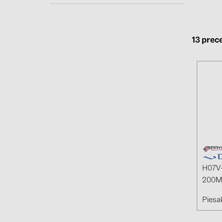
13 prec
H07V
200M
Piesak