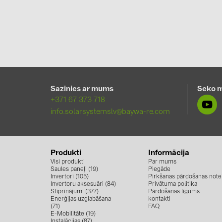
Sazinies ar mums
Seko 
+371 67 373 718
info.solarsystemslv@baywa-re.com
Produkti
Informācija
Visi produkti
Par mums
Saules paneļi (19)
Piegāde
Invertori (105)
Pirkšanas pārdošanas note
Invertoru aksesuāri (84)
Privātuma politika
Stiprinājumi (377)
Pārdošanas līgums
Enerģijas uzglabāšana
kontakti
(71)
FAQ
E-Mobilitāte (19)
Instalācijas (87)