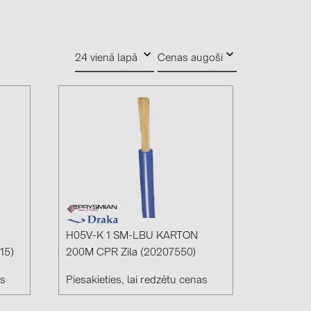
0)
3)
24 vienā lapā
Cenas augoši
)
 (5)
 (315)
)
DRAKA (18)
 (17)
H05V-K 1 SM-LBU KARTON
15)
200M CPR Zila (20207550)
(3)
as
Piesakieties, lai redzētu cenas
2)