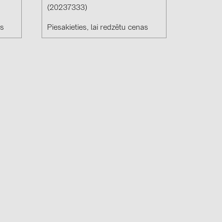
(20237333)
as
Piesakieties, lai redzētu cenas