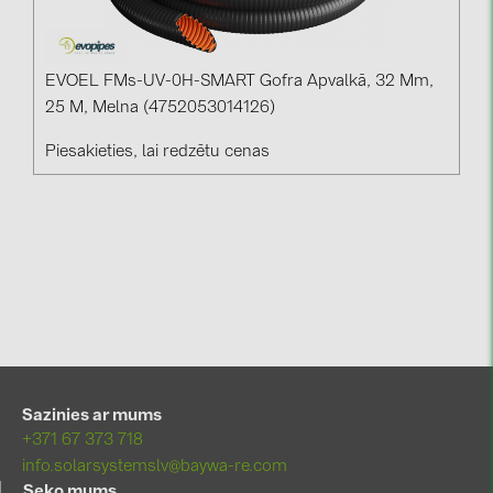
EVOEL FMs-UV-0H-SMART Gofra Apvalkā, 32 Mm,
25 M, Melna (4752053014126)
Piesakieties, lai redzētu cenas
Sazinies ar mums
+371 67 373 718
info.solarsystemslv@baywa-re.com
Seko mums