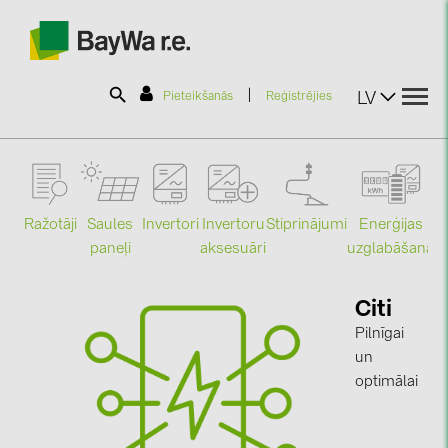
|
LV
Pieteikšanās
Reģistrējies
SOLAR-PLANIT
Ražotāji
Saules
Stiprinājumi
Enerģijas
Invertori
Invertoru
Produkti
paneļi
uzglabāšana
aksesuāri
Mo
Informācija
Citi
Pilnīgai
un
Jaunumi
optimālai
Katalogi