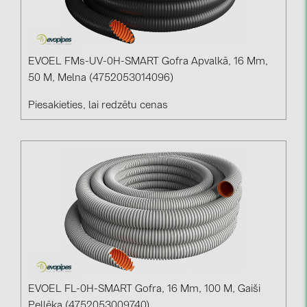
BAKS (51)
BUDMAT (6)
EVOPIPES (7)
EVOEL FMs-UV-0H-SMART Gofra Apvalkā, 16 Mm,
FRONIUS (42)
50 M, Melna (4752053014096)
GROMTOR (32)
Piesakieties, lai redzētu cenas
GoodWe (44)
HUAWEI (51)
JAsolar (6)
JINKO (1)
LEADER (6)
LONGi Solar (5)
NOVOTEGRA (315)
EVOEL FL-0H-SMART Gofra, 16 Mm, 100 M, Gaiši
PROJOY (3)
Pellēka (4752053009740)