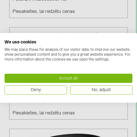
PRYSMIAN DRAKA (18)
Piesakieties, lai redzētu cenas
PYLONTECH (19)
QILOWATT (3)
SMA (1)
We use cookies
SolarEdge (2)
We may place these for analysis of our visitor data, to improve our website,
show personalised content and to give you a great website experience. For
Solinteg (4)
more information about the cookies we use open the settings.
Solis (63)
Accept all
Stäubli (2)
TIGO (4)
Deny
No, adjust
EVOEL FL-0H-SMART Gofra, 25 Mm, 50 M, Gaiši
Trina Solar (6)
Pelēēka Ar Stiepli (4752053020325)
Victron Energy B.V. (2)
Piesakieties, lai redzētu cenas
WHES (5)