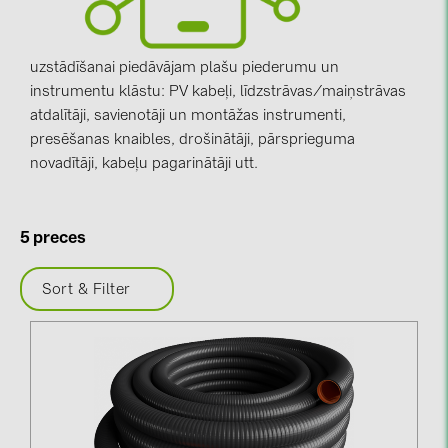
kontakti
uzstādīšanai piedāvājam plašu piederumu un
instrumentu klāstu: PV kabeļi, līdzstrāvas/maiņstrāvas
KATEGORIJAS
atdalītāji, savienotāji un montāžas instrumenti,
Saules paneļi (19)
presēšanas knaibles, drošinātāji, pārsprieguma
novadītāji, kabeļu pagarinātāji utt.
Invertori (105)
Invertoru aksesuāri (84)
Enerģijas uzglabāšana (74)
5 preces
E-Mobilitāte (19)
Sort & Filter
Instalācijas (87)
RAŽOTĀJI
ABB (21)
AIKO Solar (2)