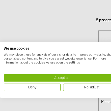
2 prece
We use cookies
We may place these for analysis of our visitor data, to improve our website, s
personalised content and to give you a great website experience. For more
information about the cookies we use open the settings.
Accept all
EVOC
Deny
No, adjust
Mm, N
EN313
Klase