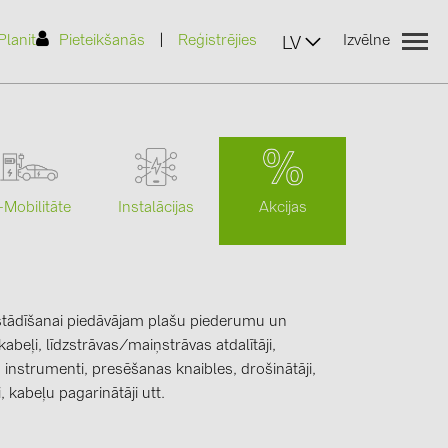
|
Planit
Pieteikšanās
Reģistrējies
Izvēlne
LV
Akcijas
-Mobilitāte
Instalācijas
(2)
zstādīšanai piedāvājam plašu piederumu un
)
abeļi, līdzstrāvas/maiņstrāvas atdalītāji,
7)
 instrumenti, presēšanas knaibles, drošinātāji,
2)
 kabeļu pagarinātāji utt.
(32)