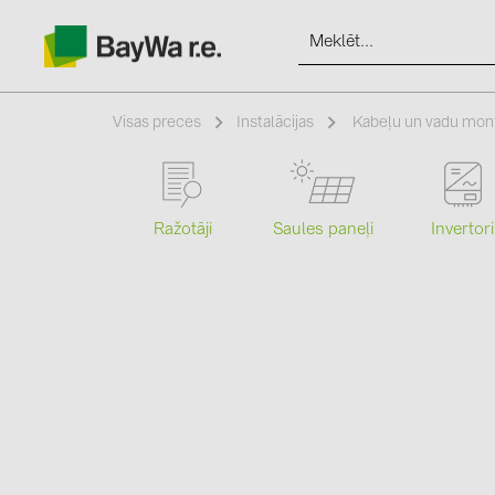
Visas preces
Instalācijas
Kabeļu un vadu mon
Produkti
Ražotāji
Saules paneļi
Invertori
Informācija
Jaunumi
Katalogi
kontakti