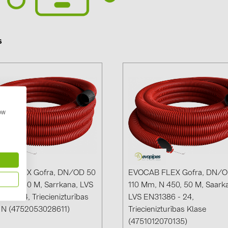
GoodWe (4
HUAWEI (51
s
JAsolar (6)
JINKO (1)
LEADER (6
LONGi Solar
how
NOVOTEGRA
PROJOY (3
PRYSMIAN 
PYLONTECH
AB FLEX Gofra, DN/OD 50
EVOCAB FLEX Gofra, DN/
 450, 50 M, Sarrkana, LVS
110 Mm, N 450, 50 M, Saark
QILOWATT 
86 - 24, Triecienizturības
LVS EN31386 - 24,
SMA (1)
 N (4752053028611)
Triecienizturības Klase
SolarEdge (
(4751012070135)