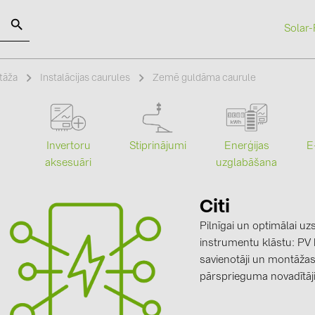
Solar-
SOLAR-PLANIT
tāža
Instalācijas caurules
Zemē guldāma caurule
Kategorijas
Ražotāji
Stiprinājumi
Enerģijas
Invertoru
E
Saules paneļi (19)
ABB (21)
uzglabāšana
aksesuāri
Invertori (105)
AIKO Solar 
Invertoru aksesuāri (84)
BAKS (51)
Citi
Pilnīgai un optimālai u
Enerģijas uzglabāšana (74)
BUDMAT (6
instrumentu klāstu: PV k
E-Mobilitāte (19)
EVOPIPES (
savienotāji un montāžas
Instalācijas (87)
FRONIUS (4
pārsprieguma novadītāji,
GROMTOR 