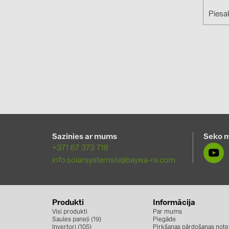
Piesak
Sazinies ar mums
Seko 
+371 67 373 718
info.solarsystemslv@baywa-re.com
Produkti
Informācija
Visi produkti
Par mums
Saules paneļi (19)
Piegāde
Invertori (105)
Pirkšanas pārdošanas note