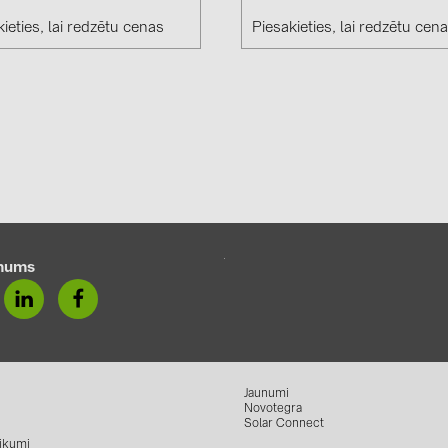
Solinteg (4)
ieties, lai redzētu cenas
Piesakieties, lai redzētu cen
Solis (63)
Stäubli (2)
TIGO (4)
Trina Solar 
Victron Ener
WHES (5)
mums
Jaunumi
Novotegra
Solar Connect
ikumi