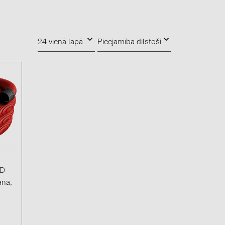
4)
)
24 vienā lapā
Pieejamība dilstoši
)
 (5)
 (315)
)
DRAKA (18)
 (19)
OD
ana,
(3)
2)