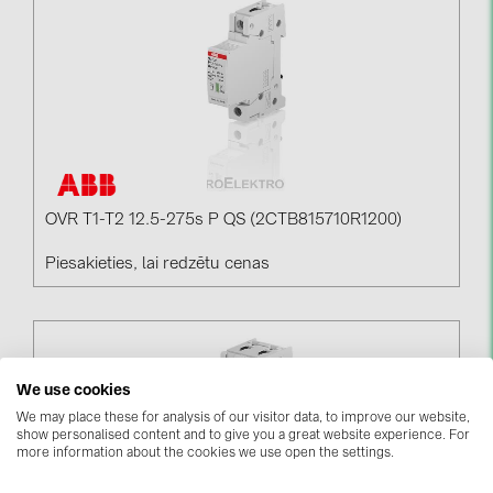
kontakti
KATEGORIJAS
Saules paneļi (19)
Invertori (105)
Invertoru aksesuāri (84)
OVR T1-T2 12.5-275s P QS (2CTB815710R1200)
Enerģijas uzglabāšana (74)
Piesakieties, lai redzētu cenas
E-Mobilitāte (19)
Instalācijas (87)
RAŽOTĀJI
We use cookies
We may place these for analysis of our visitor data, to improve our website,
ABB (21)
show personalised content and to give you a great website experience. For
more information about the cookies we use open the settings.
AIKO Solar (2)