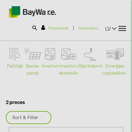
|
LV
Pieteikšanās
Reģistrējies
SOLAR-PLANIT
Ražotāji
Saules
Stiprinājumi
Enerģijas
Invertori
Invertoru
Produkti
paneļi
uzglabāšana
aksesuāri
Mo
Informācija
2 preces
Jaunumi
Sort & Filter
Katalogi