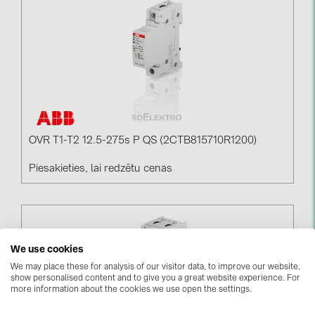
kontakti
KATEGORIJAS
Saules paneļi (19)
Invertori (105)
Invertoru aksesuāri (84)
OVR T1-T2 12.5-275s P QS (2CTB815710R1200)
Enerģijas uzglabāšana (74)
Piesakieties, lai redzētu cenas
E-Mobilitāte (19)
Instalācijas (87)
RAŽOTĀJI
We use cookies
We may place these for analysis of our visitor data, to improve our website,
ABB (21)
show personalised content and to give you a great website experience. For
more information about the cookies we use open the settings.
AIKO Solar (2)