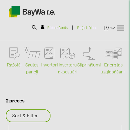
|
LV
Pieteikšanās
Reģistrējies
SOLAR-PLANIT
Ražotāji
Saules
Stiprinājumi
Enerģijas
Invertori
Invertoru
Produkti
paneļi
uzglabāšana
aksesuāri
Mo
Informācija
2 preces
Jaunumi
Sort & Filter
Katalogi