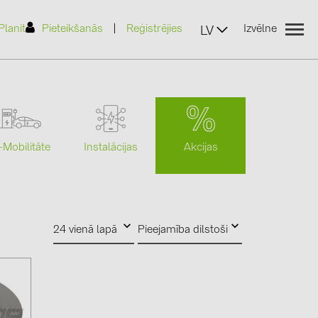
|
Planit
Pieteikšanās
Reģistrējies
Izvēlne
LV
Akcijas
-Mobilitāte
Instalācijas
(2)
)
24 vienā lapā
Pieejamība dilstoši
7)
2)
(32)