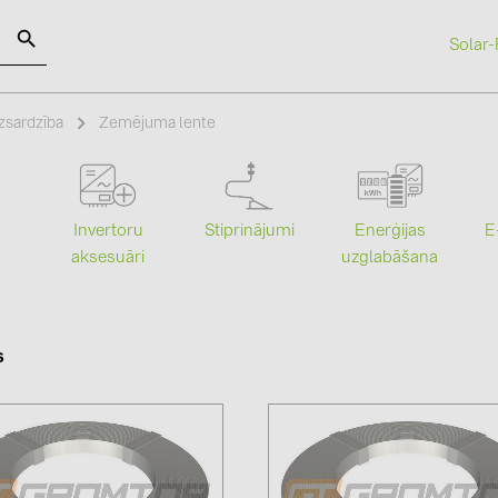
Solar-
SOLAR-PLANIT
zsardzība
Zemējuma lente
Kategorijas
Ražotāji
Stiprinājumi
Enerģijas
Invertoru
E
Saules paneļi (19)
ABB (21)
uzglabāšana
aksesuāri
Invertori (105)
AIKO Solar 
Invertoru aksesuāri (84)
BAKS (51)
s
Enerģijas uzglabāšana (74)
BUDMAT (6
E-Mobilitāte (19)
EVOPIPES (
Instalācijas (87)
FRONIUS (4
GROMTOR 