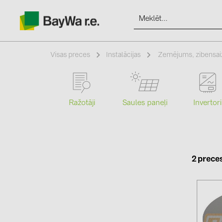
Visas preces
Instalācijas
Zemējums, zibensai
Produkti
Ražotāji
Saules paneļi
Invertori
Informācija
Jaunumi
2 prece
Katalogi
kontakti