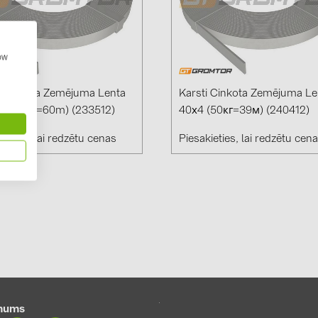
GoodWe (4
HUAWEI (51
how
JAsolar (6)
JINKO (1)
i Cinkota Zemējuma Lenta
Karsti Cinkota Zemējuma Le
LEADER (6
5 (50kg=60m) (233512)
40х4 (50кг=39м) (240412)
LONGi Solar
ieties, lai redzētu cenas
Piesakieties, lai redzētu cen
NOVOTEGRA
PROJOY (3
PRYSMIAN 
PYLONTECH
QILOWATT 
SMA (1)
SolarEdge (
mums