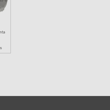
4)
)
nta
)
 (5)
as
 (315)
)
DRAKA (18)
 (19)
(3)
2)