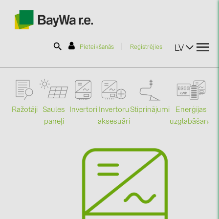
|
LV
Pieteikšanās
Reģistrējies
SOLAR-PLANIT
Ražotāji
Saules
Stiprinājumi
Enerģijas
Invertori
Invertoru
Produkti
paneļi
uzglabāšana
aksesuāri
Mo
Informācija
Jaunumi
Katalogi