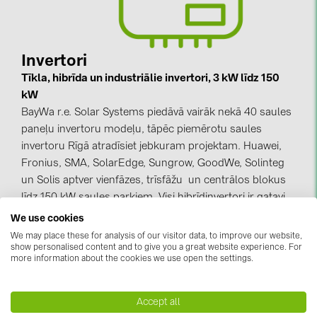
kontakti
Invertori
KATEGORIJAS
Tīkla, hibrīda un industriālie invertori, 3 kW līdz 150
Saules paneļi (19)
kW
BayWa r.e. Solar Systems piedāvā vairāk nekā 40 saules
Invertori (105)
paneļu invertoru modeļu, tāpēc piemērotu saules
Invertoru aksesuāri (84)
invertoru Rīgā atradīsiet jebkuram projektam. Huawei,
Fronius, SMA, SolarEdge, Sungrow, GoodWe, Solinteg
Enerģijas uzglabāšana (74)
un Solis aptver vienfāzes, trīsfāžu un centrālos blokus
E-Mobilitāte (19)
līdz 150 kW saules parkiem. Visi hibrīdinvertori ir gatavi
akumulatoru pieslēgšanai, DC optimizētāji un ātrās
Instalācijas (87)
We use cookies
atslēgšanās funkcija atbilst spēkā esošajiem ES
We may place these for analysis of our visitor data, to improve our website,
RAŽOTĀJI
noteikumiem. Nestandarta jumtiem pieejami
show personalised content and to give you a great website experience. For
more information about the cookies we use open the settings.
mikroinvertoru komplekti.
ABB (21)
AIKO Solar (2)
Accept all