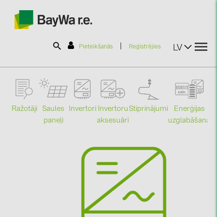
|
LV
Pieteikšanās
Reģistrējies
SOLAR-PLANIT
Ražotāji
Saules
Stiprinājumi
Enerģijas
Invertori
Invertoru
Produkti
paneļi
uzglabāšana
aksesuāri
Mo
Informācija
Jaunumi
Katalogi