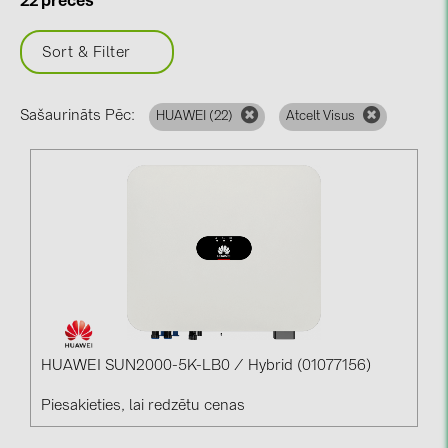
22 preces
BAKS (51)
BUDMAT (6)
Sort & Filter
EVOPIPES (7)
FRONIUS (42)
Sašaurināts Pēc:
HUAWEI (
22
)
Atcelt Visus
GROMTOR (32)
GoodWe (44)
HUAWEI (51)
JAsolar (6)
JINKO (1)
LEADER (6)
LONGi Solar (5)
HUAWEI SUN2000-5K-LB0 / Hybrid (01077156)
NOVOTEGRA (315)
Piesakieties, lai redzētu cenas
PROJOY (3)