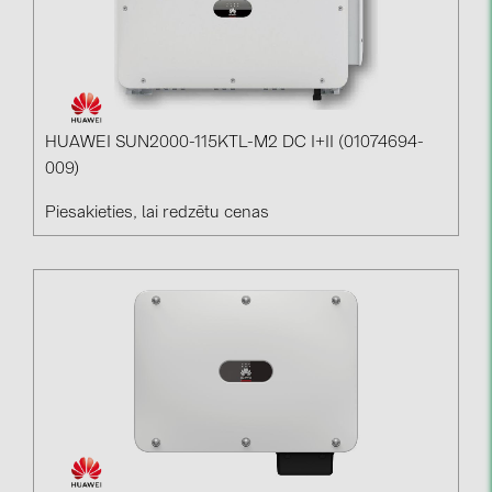
HUAWEI SUN2000-115KTL-M2 DC I+II (01074694-
009)
Piesakieties, lai redzētu cenas