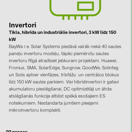
kontakti
Invertori
KATEGORIJAS
Tīkla, hibrīda un industriālie invertori, 3 kW līdz 150
Saules paneļi (19)
kW
BayWa r.e. Solar Systems piedāvā vairāk nekā 40 saules
Invertori (105)
paneļu invertoru modeļu, tāpēc piemērotu saules
Invertoru aksesuāri (84)
invertoru Rīgā atradīsiet jebkuram projektam. Huawei,
Fronius, SMA, SolarEdge, Sungrow, GoodWe, Solinteg
Enerģijas uzglabāšana (74)
un Solis aptver vienfāzes, trīsfāžu un centrālos blokus
E-Mobilitāte (19)
līdz 150 kW saules parkiem. Visi hibrīdinvertori ir gatavi
akumulatoru pieslēgšanai, DC optimizētāji un ātrās
Instalācijas (87)
atslēgšanās funkcija atbilst spēkā esošajiem ES
RAŽOTĀJI
noteikumiem. Nestandarta jumtiem pieejami
mikroinvertoru komplekti.
ABB (21)
AIKO Solar (2)