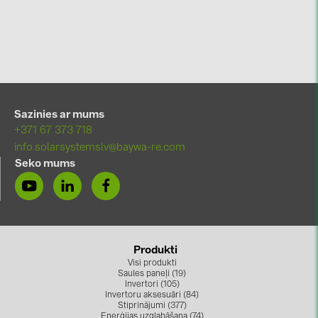
Sazinies ar mums
+371 67 373 718
info.solarsystemslv@baywa-re.com
Seko mums
Produkti
Visi produkti
Saules paneļi (19)
Invertori (105)
Invertoru aksesuāri (84)
Stiprinājumi (377)
Enerģijas uzglabāšana (74)