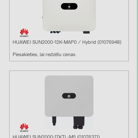
HUAWEI SUN2000-12K-MAP0 / Hybrid (01076948)
Piesakieties, lai redzētu cenas
HUAWEI SUN2000-17KTL-M5 (01076371)