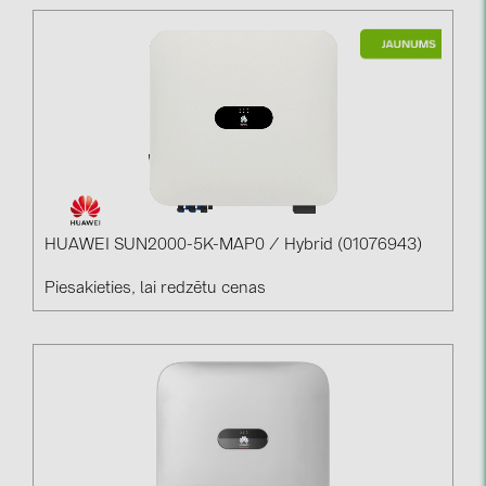
PRYSMIAN DRAKA (18)
PYLONTECH (19)
QILOWATT (3)
SMA (1)
SolarEdge (2)
Solinteg (4)
Solis (63)
HUAWEI SUN2000-5K-MAP0 / Hybrid (01076943)
Stäubli (2)
Piesakieties, lai redzētu cenas
TIGO (4)
Trina Solar (6)
Victron Energy B.V. (2)
WHES (5)