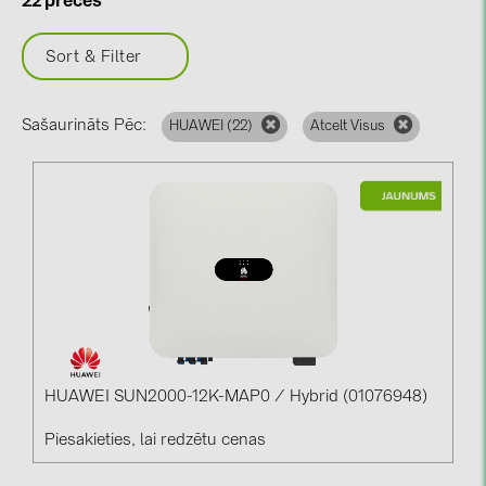
22 preces
BAKS (51)
BUDMAT (6)
Sort & Filter
EVOPIPES (7)
FRONIUS (42)
Sašaurināts Pēc:
HUAWEI (
22
)
Atcelt Visus
GROMTOR (32)
GoodWe (44)
HUAWEI (51)
JAsolar (6)
JINKO (1)
LEADER (6)
LONGi Solar (5)
HUAWEI SUN2000-12K-MAP0 / Hybrid (01076948)
NOVOTEGRA (315)
Piesakieties, lai redzētu cenas
PROJOY (3)