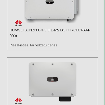
HUAWEI SUN2000-115KTL-M2 DC I+II (01074694-
009)
Piesakieties, lai redzētu cenas