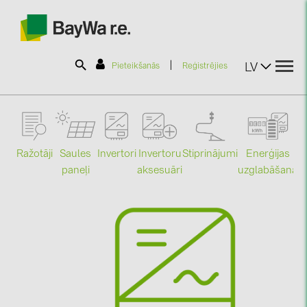
|
LV
Pieteikšanās
Reģistrējies
SOLAR-PLANIT
Ražotāji
Saules
Stiprinājumi
Enerģijas
Invertori
Invertoru
Produkti
paneļi
uzglabāšana
aksesuāri
Mo
Informācija
Jaunumi
Katalogi