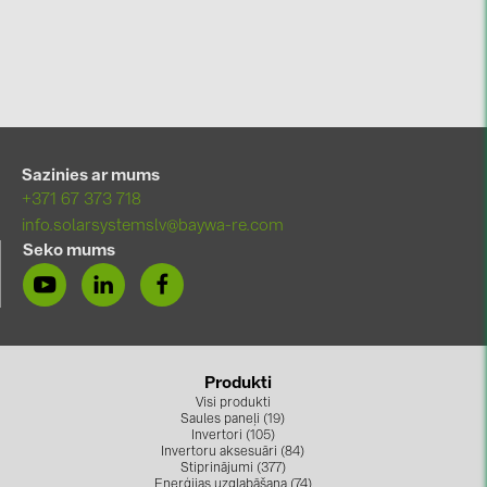
Sazinies ar mums
+371 67 373 718
info.solarsystemslv@baywa-re.com
Seko mums
Produkti
Visi produkti
Saules paneļi (19)
Invertori (105)
Invertoru aksesuāri (84)
Stiprinājumi (377)
Enerģijas uzglabāšana (74)