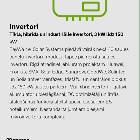
kontakti
Invertori
KATEGORIJAS
Tīkla, hibrīda un industriālie invertori, 3 kW līdz 150
Saules paneļi (19)
kW
BayWa r.e. Solar Systems piedāvā vairāk nekā 40 saules
Invertori (105)
paneļu invertoru modeļu, tāpēc piemērotu saules
Invertoru aksesuāri (84)
invertoru Rīgā atradīsiet jebkuram projektam. Huawei,
Fronius, SMA, SolarEdge, Sungrow, GoodWe, Solinteg
Enerģijas uzglabāšana (74)
un Solis aptver vienfāzes, trīsfāžu un centrālos blokus
E-Mobilitāte (19)
līdz 150 kW saules parkiem. Visi hibrīdinvertori ir gatavi
akumulatoru pieslēgšanai, DC optimizētāji un ātrās
Instalācijas (87)
atslēgšanās funkcija atbilst spēkā esošajiem ES
RAŽOTĀJI
noteikumiem. Nestandarta jumtiem pieejami
mikroinvertoru komplekti.
ABB (21)
AIKO Solar (2)