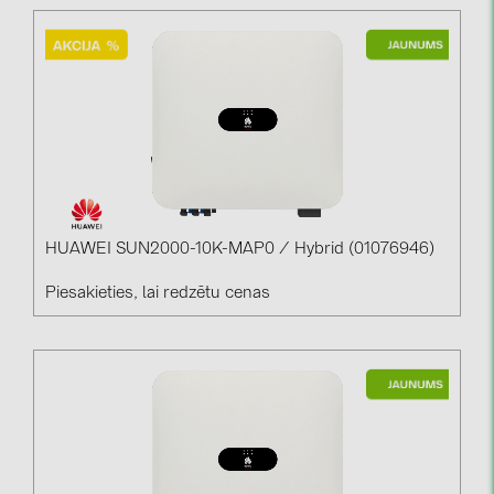
PRYSMIAN DRAKA (18)
PYLONTECH (19)
QILOWATT (3)
SMA (1)
SolarEdge (2)
Solinteg (4)
Solis (63)
HUAWEI SUN2000-10K-MAP0 / Hybrid (01076946)
Stäubli (2)
Piesakieties, lai redzētu cenas
TIGO (4)
Trina Solar (6)
Victron Energy B.V. (2)
WHES (5)