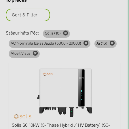
16 preces
BAKS (51)
BUDMAT (6)
Sort & Filter
EVOPIPES (7)
FRONIUS (42)
Sašaurināts Pēc:
Solis (
16
)
GROMTOR (32)
AC Nominālā Izejas Jauda (5000 - 20000)
Jā (
16
)
GoodWe (44)
Atcelt Visus
HUAWEI (51)
JAsolar (6)
JINKO (1)
LEADER (6)
LONGi Solar (5)
NOVOTEGRA (315)
PROJOY (3)
Solis S6 10kW (3-Phase Hybrid / HV Battery) (S6-