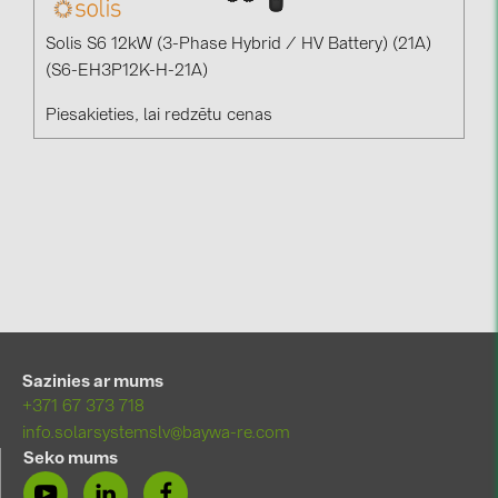
Solis S6 12kW (3-Phase Hybrid / HV Battery) (21A)
(S6-EH3P12K-H-21A)
Piesakieties, lai redzētu cenas
Sazinies ar mums
+371 67 373 718
info.solarsystemslv@baywa-re.com
Seko mums