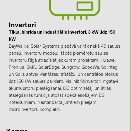
kontakti
Invertori
KATEGORIJAS
Tīkla, hibrīda un industriālie invertori, 3 kW līdz 150
Saules paneļi (19)
kW
BayWa r.e. Solar Systems piedāvā vairāk nekā 40 saules
Invertori (105)
paneļu invertoru modeļu, tāpēc piemērotu saules
Invertoru aksesuāri (84)
invertoru Rīgā atradīsiet jebkuram projektam. Huawei,
Fronius, SMA, SolarEdge, Sungrow, GoodWe, Solinteg
Enerģijas uzglabāšana (74)
un Solis aptver vienfāzes, trīsfāžu un centrālos blokus
E-Mobilitāte (19)
līdz 150 kW saules parkiem. Visi hibrīdinvertori ir gatavi
akumulatoru pieslēgšanai, DC optimizētāji un ātrās
Instalācijas (87)
atslēgšanās funkcija atbilst spēkā esošajiem ES
RAŽOTĀJI
noteikumiem. Nestandarta jumtiem pieejami
mikroinvertoru komplekti.
ABB (21)
AIKO Solar (2)