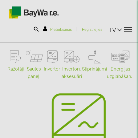
|
LV
Pieteikšanās
Reģistrējies
SOLAR-PLANIT
Ražotāji
Saules
Stiprinājumi
Enerģijas
Invertori
Invertoru
Produkti
paneļi
uzglabāšana
aksesuāri
Mo
Informācija
Jaunumi
Katalogi