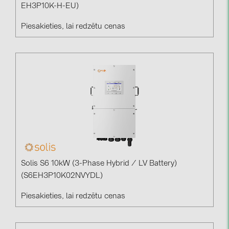
PRYSMIAN DRAKA (18)
EH3P10K-H-EU)
PYLONTECH (19)
Piesakieties, lai redzētu cenas
QILOWATT (3)
SMA (1)
SolarEdge (2)
Solinteg (4)
Solis (63)
Stäubli (2)
TIGO (4)
Solis S6 10kW (3-Phase Hybrid / LV Battery)
Trina Solar (6)
(S6EH3P10K02NVYDL)
Victron Energy B.V. (2)
Piesakieties, lai redzētu cenas
WHES (5)