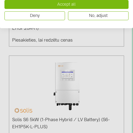
Accept all
Deny
No, adjust
Solis S6 20kW (3-Phase Hybrid / HV Battery) (S6-
EH3P20K-H)
Piesakieties, lai redzētu cenas
Solis S6 5kW (1-Phase Hybrid / LV Battery) (S6-
EH1P5K-L-PLUS)