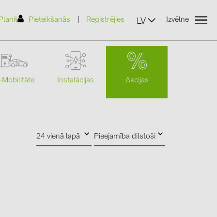
|
Planit
Pieteikšanās
Reģistrējies
Izvēlne
LV
Akcijas
-Mobilitāte
Instalācijas
(2)
24 vienā lapā
Pieejamība dilstoši
)
7)
2)
(32)