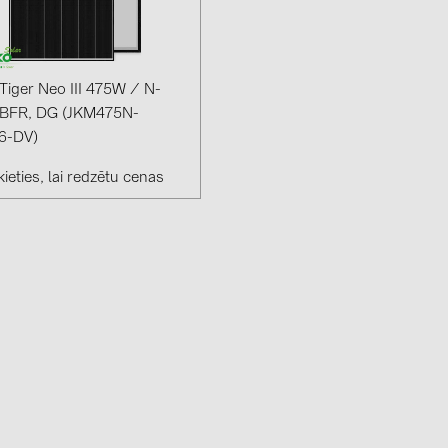
GoodWe (4
HUAWEI (51
JAsolar (6)
 Tiger Neo III 475W / N-
 BFR, DG (JKM475N-
JINKO (1)
6-DV)
LEADER (6
ieties, lai redzētu cenas
LONGi Solar
NOVOTEGRA
PROJOY (3
PRYSMIAN 
PYLONTECH
QILOWATT 
SMA (1)
SolarEdge (