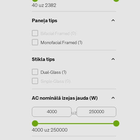
40 uz 2382
Paneļa tips
0
Bifacial Framed (
)
1
Monofacial Framed (
)
Stikla tips
1
Dual-Glass (
)
0
Single-Glass (
)
AC nominālā izejas jauda (W)
uz
4000 uz 250000