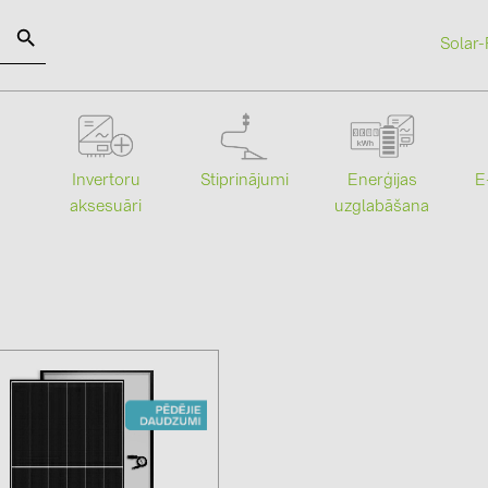
Solar-
SOLAR-PLANIT
Stiprinājumi
Enerģijas
Invertoru
E
Kategorijas
Ražotāji
uzglabāšana
aksesuāri
Saules paneļi (19)
ABB (21)
Invertori (105)
AIKO Solar 
Invertoru aksesuāri (84)
BAKS (51)
Enerģijas uzglabāšana (74)
BUDMAT (6
E-Mobilitāte (19)
EVOPIPES (
Instalācijas (87)
FRONIUS (4
GROMTOR 