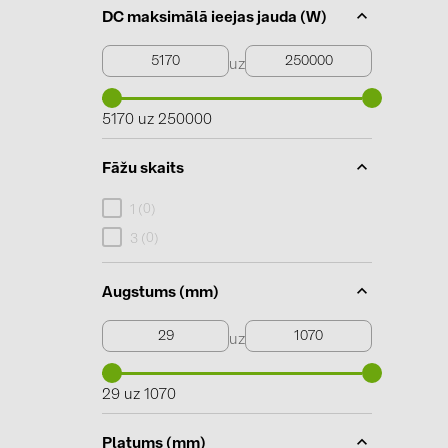
DC maksimālā ieejas jauda (W)
uz
5170 uz 250000
Fāžu skaits
0
1 (
)
0
3 (
)
Augstums (mm)
uz
29 uz 1070
Platums (mm)