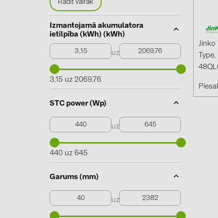
Rādīt vairāk
Izmantojamā akumulatora
ietilpība (kWh) (kWh)
Jinko
uz
Type,
48QL
3,15 uz 2069,76
Piesak
STC power (Wp)
uz
440 uz 645
Garums (mm)
uz