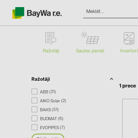
Ražotāji
Saules paneļi
Invertori
Produkti
Informācija
Ražotāji
1 prece
21
ABB (
)
Jaunumi
2
AIKO Solar (
)
51
BAKS (
)
Katalogi
6
BUDMAT (
)
7
EVOPIPES (
)
kontakti