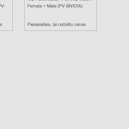
PV-
Female + Male (PV-BN101A)
as
Piesakieties, lai redzētu cenas
(6)
gy B.V. (2)