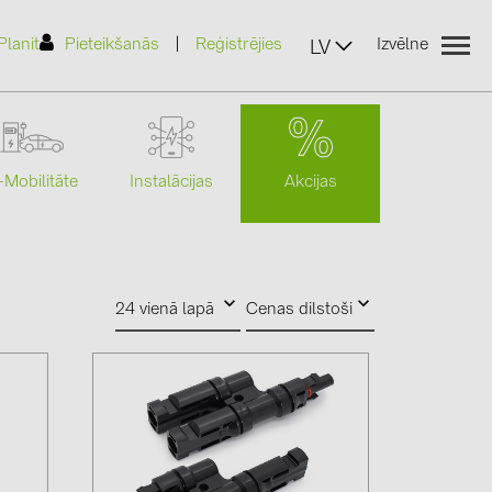
|
Planit
Pieteikšanās
Reģistrējies
Izvēlne
LV
Akcijas
-Mobilitāte
Instalācijas
(2)
24 vienā lapā
Cenas dilstoši
)
7)
2)
(32)