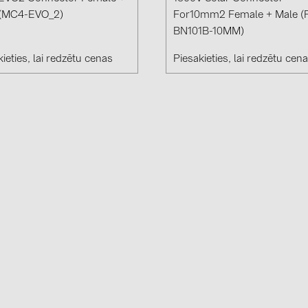
Solinteg (4)
 (MC4-EVO_2)
For10mm2 Female + Male (
BN101B-10MM)
Solis (63)
ieties, lai redzētu cenas
Piesakieties, lai redzētu cen
Stäubli (2)
TIGO (4)
Trina Solar 
Victron Ener
WHES (5)