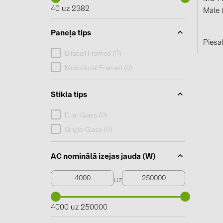
40 uz 2382
Male
Paneļa tips
Piesak
0
Bifacial Framed (
)
0
Monofacial Framed (
)
Stikla tips
0
Dual-Glass (
)
0
Single-Glass (
)
AC nominālā izejas jauda (W)
uz
4000 uz 250000