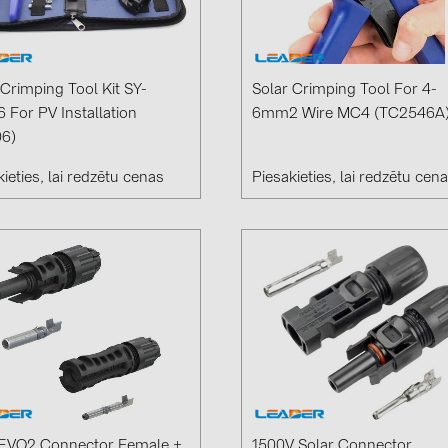
GoodWe (4
HUAWEI (51
JAsolar (6)
 Crimping Tool Kit SY-
Solar Crimping Tool For 4-
 For PV Installation
6mm2 Wire MC4 (TC2546A
JINKO (1)
6)
LEADER (6
ieties, lai redzētu cenas
Piesakieties, lai redzētu cen
LONGi Solar
NOVOTEGRA
PROJOY (3
PRYSMIAN 
PYLONTECH
QILOWATT 
SMA (1)
SolarEdge (
EVO2 Connector Female +
1500V Solar Connector