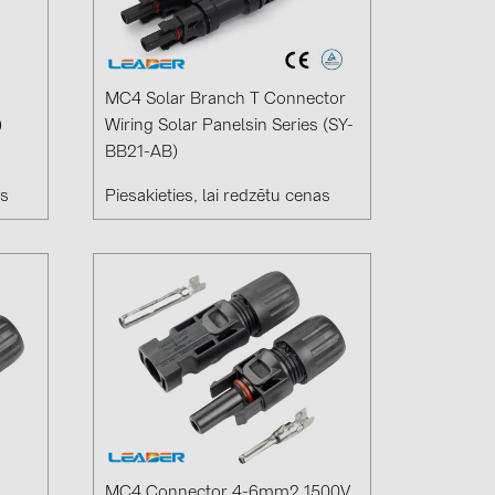
4)
)
MC4 Solar Branch T Connector
)
Wiring Solar Panelsin Series (SY-
BB21-AB)
)
as
Piesakieties, lai redzētu cenas
 (5)
 (315)
)
DRAKA (18)
 (19)
(3)
2)
MC4 Connector 4-6mm2 1500V