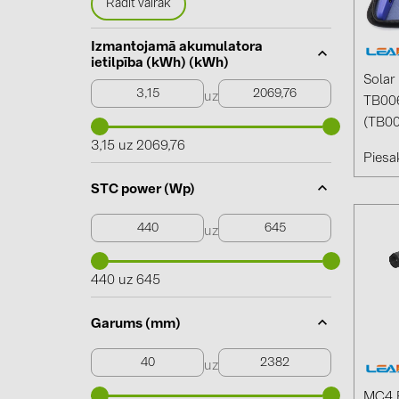
Rādīt vairāk
Izmantojamā akumulatora
ietilpība (kWh) (kWh)
Solar
uz
TB006
(TB00
3,15 uz 2069,76
Piesak
STC power (Wp)
uz
440 uz 645
Garums (mm)
uz
MC4 