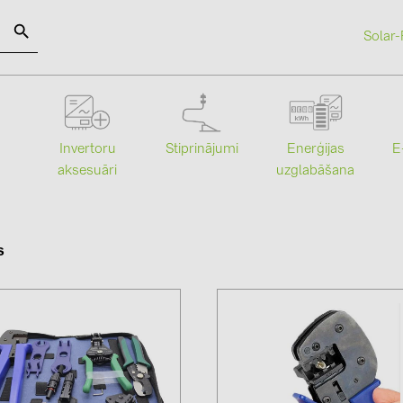
Solar-
SOLAR-PLANIT
Stiprinājumi
Enerģijas
Invertoru
E
Kategorijas
Ražotāji
uzglabāšana
aksesuāri
Saules paneļi (19)
ABB (21)
Invertori (105)
AIKO Solar 
s
Invertoru aksesuāri (84)
BAKS (51)
Enerģijas uzglabāšana (74)
BUDMAT (6
E-Mobilitāte (19)
EVOPIPES (
Instalācijas (87)
FRONIUS (4
GROMTOR 