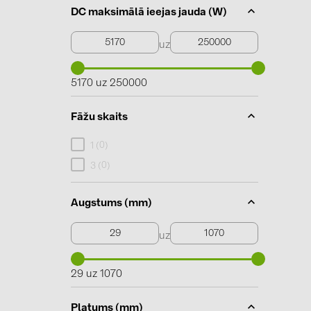
DC maksimālā ieejas jauda (W)
uz
5170 uz 250000
Fāžu skaits
0
1 (
)
0
3 (
)
Augstums (mm)
uz
29 uz 1070
Platums (mm)