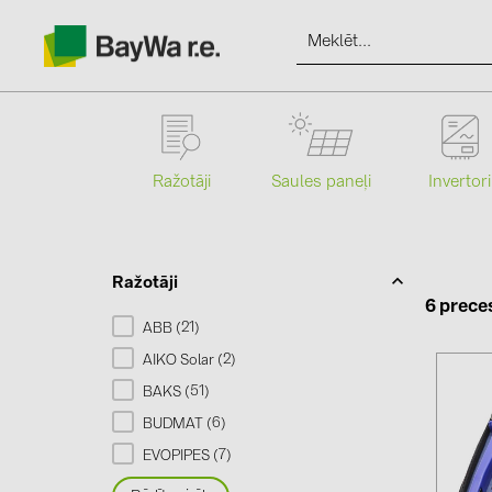
Ražotāji
Saules paneļi
Invertori
Produkti
Informācija
Ražotāji
6 prece
21
ABB (
)
Jaunumi
2
AIKO Solar (
)
51
BAKS (
)
Katalogi
6
BUDMAT (
)
7
EVOPIPES (
)
kontakti