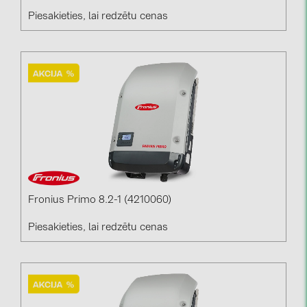
PRYSMIAN DRAKA (18)
Piesakieties, lai redzētu cenas
PYLONTECH (17)
QILOWATT (3)
SMA (1)
SolarEdge (2)
Solinteg (4)
Solis (63)
Stäubli (2)
TIGO (4)
Fronius Primo 8.2-1 (4210060)
Trina Solar (6)
Piesakieties, lai redzētu cenas
Victron Energy B.V. (2)
WHES (5)