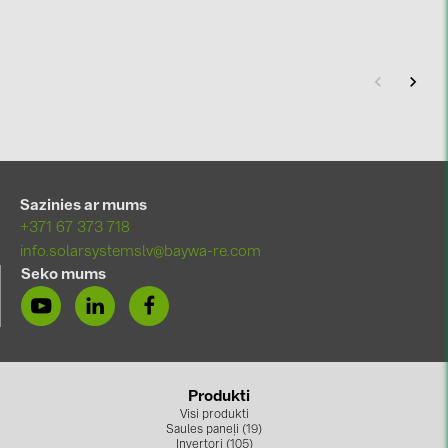
Sazinies ar mums
+371 67 373 718
info.solarsystemslv@baywa-re.com
Seko mums
Produkti
Visi produkti
Saules paneļi (19)
Invertori (105)