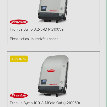
BAKS (51)
BUDMAT (6)
EVOPIPES (7)
FRONIUS (42)
Fronius Symo 8.2-3-M (4210039)
GROMTOR (32)
Piesakieties, lai redzētu cenas
GoodWe (40)
HUAWEI (53)
JAsolar (6)
JINKO (1)
LEADER (6)
LONGi Solar (5)
NOVOTEGRA (315)
PROJOY (3)
Fronius Symo 10.0-3-MSold Out (4210050)