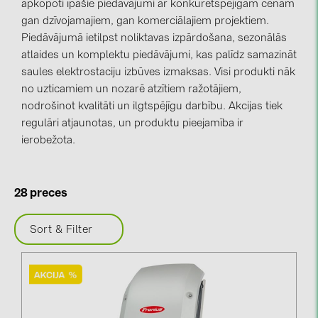
apkopoti īpašie piedāvājumi ar konkurētspējīgām cenām
gan dzīvojamajiem, gan komerciālajiem projektiem.
kontakti
Piedāvājumā ietilpst noliktavas izpārdošana, sezonālās
atlaides un komplektu piedāvājumi, kas palīdz samazināt
KATEGORIJAS
saules elektrostaciju izbūves izmaksas. Visi produkti nāk
no uzticamiem un nozarē atzītiem ražotājiem,
Saules paneļi (19)
nodrošinot kvalitāti un ilgtspējīgu darbību.
Akcijas tiek
Invertori (105)
regulāri atjaunotas, un produktu pieejamība ir
ierobežota.
Invertoru aksesuāri (84)
Enerģijas uzglabāšana (71)
E-Mobilitāte (19)
28 preces
Instalācijas (87)
Sort & Filter
RAŽOTĀJI
ABB (21)
AIKO Solar (2)