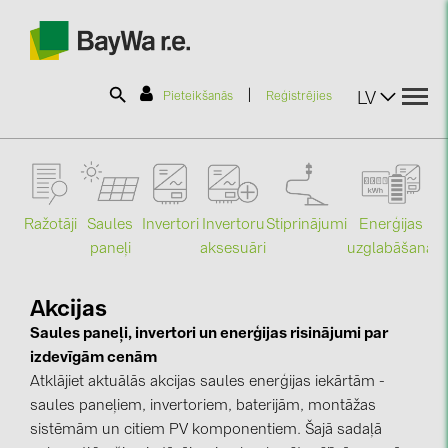
|
LV
Pieteikšanās
Reģistrējies
SOLAR-PLANIT
Ražotāji
Saules
Stiprinājumi
Enerģijas
Invertori
Invertoru
Produkti
paneļi
uzglabāšana
aksesuāri
Mo
Informācija
Akcijas
Saules paneļi, invertori un enerģijas risinājumi par
izdevīgām cenām
Jaunumi
Atklājiet aktuālās akcijas saules enerģijas iekārtām -
saules paneļiem, invertoriem, baterijām, montāžas
Katalogi
sistēmām un citiem PV komponentiem. Šajā sadaļā