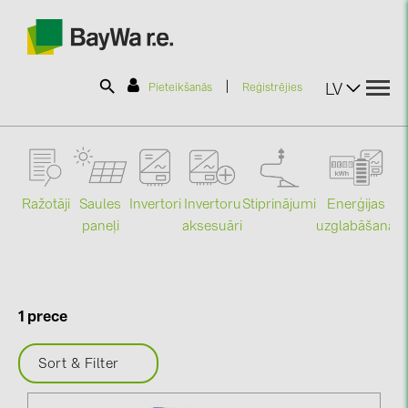
|
LV
Pieteikšanās
Reģistrējies
SOLAR-PLANIT
Ražotāji
Saules
Stiprinājumi
Enerģijas
Invertori
Invertoru
Produkti
paneļi
uzglabāšana
aksesuāri
Mo
Informācija
1 prece
Jaunumi
Sort & Filter
Katalogi