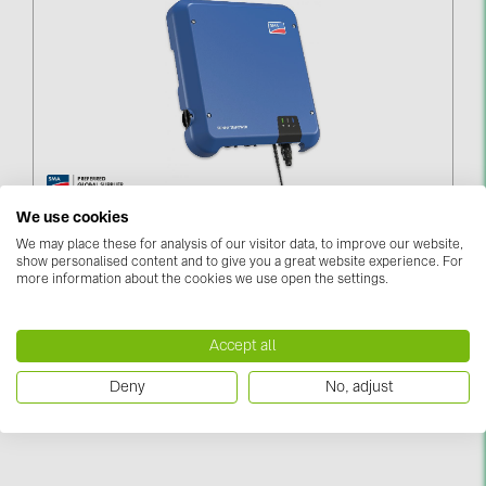
kontakti
KATEGORIJAS
Saules paneļi (19)
Invertori (105)
Invertoru aksesuāri (84)
SMA Sunny Tripower 6.0 STP6.0-3AV-40 (STP6.0-
We use cookies
3AV-40)
We may place these for analysis of our visitor data, to improve our website,
Enerģijas uzglabāšana (74)
show personalised content and to give you a great website experience. For
more information about the cookies we use open the settings.
Piesakieties, lai redzētu cenas
E-Mobilitāte (19)
Instalācijas (87)
Accept all
RAŽOTĀJI
Deny
No, adjust
ABB (21)
AIKO Solar (2)