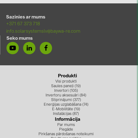
BAKS (51)
BUDMAT (6)
Sazinies ar mums
EVOPIPES (7)
+371 67 373 718
info.solarsystemslv@baywa-re.com
FRONIUS (42)
Seko mums
GROMTOR (32)
GoodWe (44)
HUAWEI (51)
Produkti
JAsolar (6)
Visi produkti
Saules paneļi (19)
JINKO (1)
Invertori (105)
Invertoru aksesuāri (84)
LEADER (6)
Stiprinājumi (377)
Enerģijas uzglabāšana (74)
LONGi Solar (5)
E-Mobilitāte (19)
Instalācijas (87)
Informācija
NOVOTEGRA (315)
Par mums
Piegāde
PROJOY (3)
Pirkšanas pārdošanas noteikumi