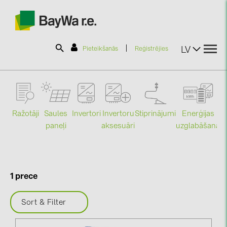
|
LV
Pieteikšanās
Reģistrējies
SOLAR-PLANIT
Ražotāji
Saules
Stiprinājumi
Enerģijas
Invertori
Invertoru
Produkti
paneļi
uzglabāšana
aksesuāri
Mo
Informācija
1 prece
Jaunumi
Sort & Filter
Katalogi