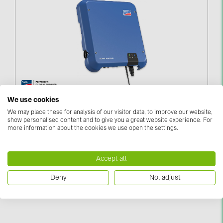
kontakti
KATEGORIJAS
Saules paneļi (19)
Invertori (105)
Invertoru aksesuāri (82)
SMA Sunny Tripower 6.0 STP6.0-3AV-40 (STP6.0-
We use cookies
3AV-40)
We may place these for analysis of our visitor data, to improve our website,
Enerģijas uzglabāšana (71)
show personalised content and to give you a great website experience. For
more information about the cookies we use open the settings.
Piesakieties, lai redzētu cenas
E-Mobilitāte (19)
Instalācijas (87)
Accept all
RAŽOTĀJI
Deny
No, adjust
ABB (21)
AIKO Solar (2)