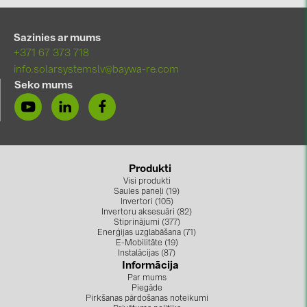
BAKS (51)
BUDMAT (6)
Sazinies ar mums
EVOPIPES (7)
+371 67 373 718
info.solarsystemslv@baywa-re.com
FRONIUS (42)
Seko mums
GROMTOR (32)
GoodWe (40)
HUAWEI (53)
Produkti
JAsolar (6)
Visi produkti
Saules paneļi (19)
JINKO (1)
Invertori (105)
Invertoru aksesuāri (82)
LEADER (6)
Stiprinājumi (377)
Enerģijas uzglabāšana (71)
LONGi Solar (5)
E-Mobilitāte (19)
Instalācijas (87)
Informācija
NOVOTEGRA (315)
Par mums
Piegāde
PROJOY (3)
Pirkšanas pārdošanas noteikumi