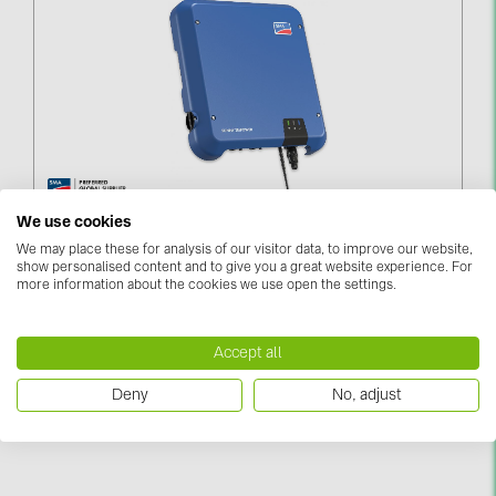
kontakti
KATEGORIJAS
Saules paneļi (19)
Invertori (105)
Invertoru aksesuāri (84)
SMA Sunny Tripower 6.0 STP6.0-3AV-40 (STP6.0-
We use cookies
3AV-40)
We may place these for analysis of our visitor data, to improve our website,
Enerģijas uzglabāšana (71)
show personalised content and to give you a great website experience. For
more information about the cookies we use open the settings.
Piesakieties, lai redzētu cenas
E-Mobilitāte (19)
Instalācijas (87)
Accept all
RAŽOTĀJI
Deny
No, adjust
ABB (21)
AIKO Solar (2)