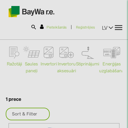
|
LV
Pieteikšanās
Reģistrējies
SOLAR-PLANIT
Ražotāji
Saules
Stiprinājumi
Enerģijas
Invertori
Invertoru
Produkti
paneļi
uzglabāšana
aksesuāri
Mo
Informācija
1 prece
Jaunumi
Sort & Filter
Katalogi