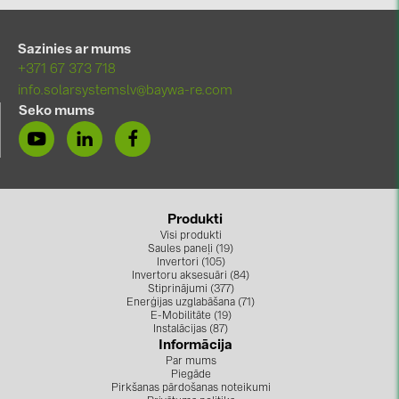
BAKS (51)
BUDMAT (6)
Sazinies ar mums
EVOPIPES (7)
+371 67 373 718
info.solarsystemslv@baywa-re.com
FRONIUS (42)
Seko mums
GROMTOR (32)
GoodWe (40)
HUAWEI (53)
Produkti
JAsolar (6)
Visi produkti
Saules paneļi (19)
JINKO (1)
Invertori (105)
Invertoru aksesuāri (84)
LEADER (6)
Stiprinājumi (377)
Enerģijas uzglabāšana (71)
LONGi Solar (5)
E-Mobilitāte (19)
Instalācijas (87)
Informācija
NOVOTEGRA (315)
Par mums
Piegāde
PROJOY (3)
Pirkšanas pārdošanas noteikumi