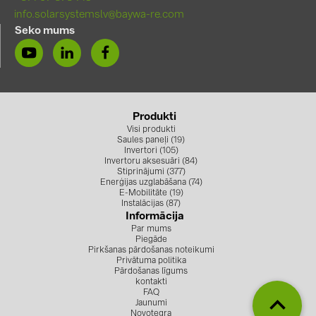
PRYSMIAN DRAKA (18)
info.solarsystemslv@baywa-re.com
Seko mums
PYLONTECH (19)
QILOWATT (3)
SMA (1)
SolarEdge (2)
Produkti
Visi produkti
Solinteg (4)
Saules paneļi (19)
Invertori (105)
Solis (63)
Invertoru aksesuāri (84)
Stiprinājumi (377)
Stäubli (2)
Enerģijas uzglabāšana (74)
E-Mobilitāte (19)
Instalācijas (87)
TIGO (4)
Informācija
Par mums
Trina Solar (6)
Piegāde
Pirkšanas pārdošanas noteikumi
Victron Energy B.V. (2)
Privātuma politika
Pārdošanas līgums
WHES (5)
kontakti
FAQ
Jaunumi
Novotegra