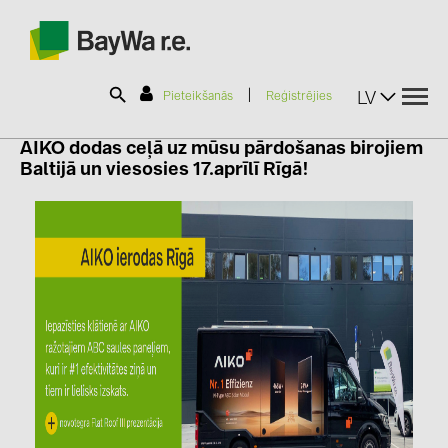
|
LV
Pieteikšanās
Reģistrējies
AIKO
dodas ceļā uz mūsu pārdošanas birojiem
Baltijā un viesosies 17.aprīlī Rīgā!
SOLAR-PLANIT
Produkti
Informācija
Jaunumi
Katalogi