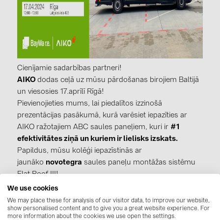
kontakti
KATEGORIJAS
Saules paneļi (19)
Cienījamie sadarbības partneri!
AIKO
dodas ceļā uz mūsu pārdošanas birojiem Baltijā
Invertori (105)
un viesosies 17.aprīlī Rīgā!
Invertoru aksesuāri (84)
Pievienojieties mums, lai piedalītos izzinošā
Enerģijas uzglabāšana (74)
prezentācijas pasākumā, kurā varēsiet iepazīties ar
AIKO ražotajiem ABC saules paneļiem, kuri ir
#1
E-Mobilitāte (19)
efektivitātes ziņā un kuriem ir lielisks izskats
.
Instalācijas (87)
Papildus, mūsu kolēģi iepazīstinās ar
jaunāko
novotegra
saules paneļu montāžas sistēmu
RAŽOTĀJI
Flat Roof III!
ABB (21)
We use cookies
Atzīmējiet savos kalendāros:
We may place these for analysis of our visitor data, to improve our website,
AIKO Solar (2)
show personalised content and to give you a great website experience. For
📅 17.04. | 10:00 - 13:00
more information about the cookies we use open the settings.