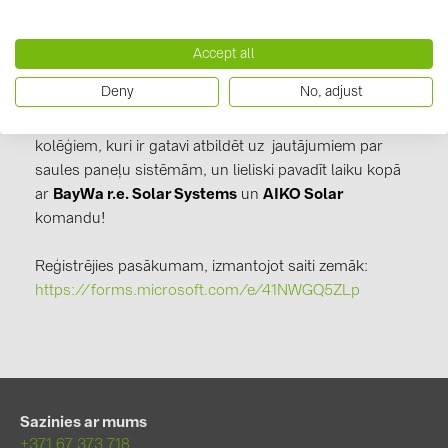
📍
Rīga, Latgales iela 495
BAKS (51)
BUDMAT (6)
Būsim parūpējušies par gardām uzkodām un
Accept all
EVOPIPES (7)
dzērieniem!
Deny
No, adjust
Nepalaidiet garām šo iespēju iegūt zināšanas par šo
FRONIUS (42)
progresīvo tehnoloģiju, iepazīties ar mūsu zinošajiem
GROMTOR (32)
kolēģiem, kuri ir gatavi atbildēt uz jautājumiem par
saules paneļu sistēmām, un lieliski pavadīt laiku kopā
GoodWe (44)
ar
BayWa r.e. Solar Systems
un
AIKO Solar
HUAWEI (51)
komandu!
JAsolar (6)
Reģistrējies pasākumam, izmantojot saiti zemāk:
JINKO (1)
https://forms.microsoft.com/e/41NWGQ5ZLp
LEADER (6)
LONGi Solar (5)
NOVOTEGRA (315)
Sazinies ar mums
PROJOY (3)
+371 67 373 718