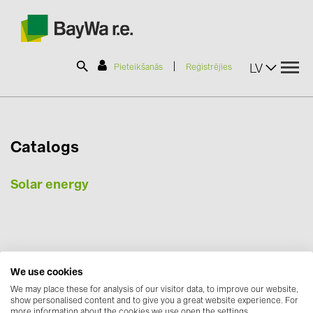
|
LV
Pieteikšanās
Reģistrējies
SOLAR-PLANIT
Catalogs
Produkti
Solar energy
Informācija
Jaunumi
We use cookies
We may place these for analysis of our visitor data, to improve our website,
Katalogi
show personalised content and to give you a great website experience. For
Sazinies ar mums
more information about the cookies we use open the settings.