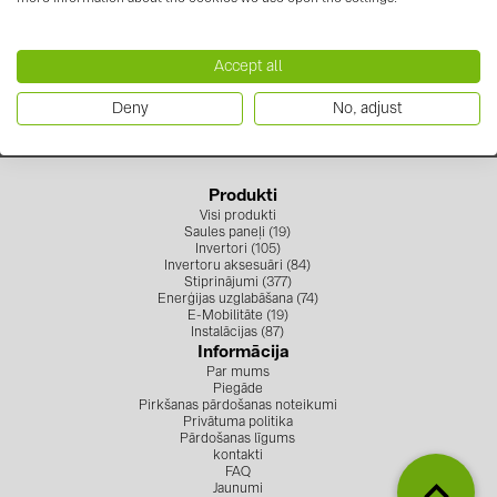
+371 67 373 718
kontakti
info.solarsystemslv@baywa-re.com
Seko mums
Accept all
Deny
No, adjust
KATEGORIJAS
Saules paneļi (19)
Invertori (105)
Produkti
Visi produkti
Invertoru aksesuāri (84)
Saules paneļi (19)
Invertori (105)
Enerģijas uzglabāšana (74)
Invertoru aksesuāri (84)
Stiprinājumi (377)
E-Mobilitāte (19)
Enerģijas uzglabāšana (74)
E-Mobilitāte (19)
Instalācijas (87)
Instalācijas (87)
Informācija
Par mums
RAŽOTĀJI
Piegāde
Pirkšanas pārdošanas noteikumi
Privātuma politika
ABB (21)
Pārdošanas līgums
kontakti
AIKO Solar (2)
FAQ
Jaunumi