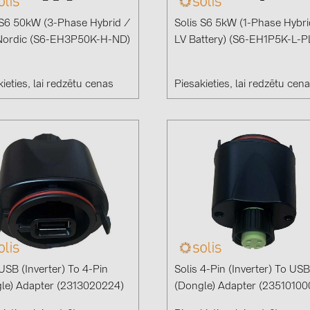
 S6 50kW (3-Phase Hybrid /
Solis S6 5kW (1-Phase Hybri
Nordic (S6-EH3P50K-H-ND)
LV Battery) (S6-EH1P5K-L-
ieties, lai redzētu cenas
Piesakieties, lai redzētu cen
 USB (Inverter) To 4-Pin
Solis 4-Pin (Inverter) To USB
le) Adapter (2313020224)
(Dongle) Adapter (23510100