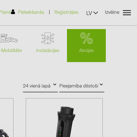
|
Planit
Pieteikšanās
Reģistrējies
Izvēlne
LV
Akcijas
-Mobilitāte
Instalācijas
(2)
24 vienā lapā
Pieejamība dilstoši
)
7)
2)
(32)