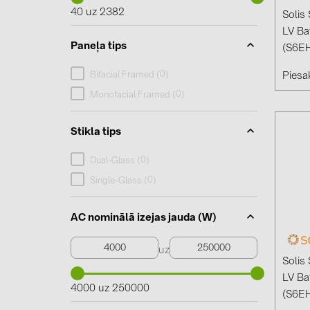
40 uz 2382
Solis
LV Ba
Paneļa tips
(S6E
0
Bifacial Framed (
)
Piesak
0
Monofacial Framed (
)
Stikla tips
0
Dual-Glass (
)
0
Single-Glass (
)
AC nominālā izejas jauda (W)
uz
Solis
LV Ba
4000 uz 250000
(S6E