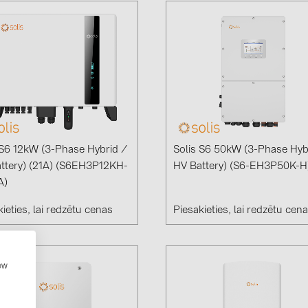
 S6 12kW (3-Phase Hybrid /
Solis S6 50kW (3-Phase Hyb
ttery) (21A) (S6EH3P12KH-
HV Battery) (S6-EH3P50K-H
A)
ieties, lai redzētu cenas
Piesakieties, lai redzētu cen
how