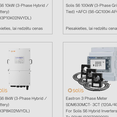
Solinteg (4)
 S6 10kW (3-Phase Hybrid /
Solis S6 100kW (3-Phase Gr
ttery)
Tied) +AFCI (S6-GC100K-AF
Solis (63)
H3P10K02NVYDL)
Stäubli (2)
ieties, lai redzētu cenas
Piesakieties, lai redzētu cen
TIGO (4)
Trina Solar 
Victron Ener
WHES (5)
 S6 8kW (3-Phase Hybrid /
Eastron 3 Phase Meter
ttery)
SDM630MCT- 3CT (120A/4
H3P8K02NVYDL)
For Solis S6 Hybrid Inverter