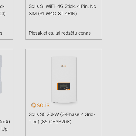
id-
Solis S1 WiFi+4G Stick, 4 Pin, No
CI)
SIM (S1-W4G-ST-4PIN)
as
Piesakieties, lai redzētu cenas
(6)
gy B.V. (2)
Solis S5 20kW (3-Phase / Grid-
0mA)
Tied) (S5-GR3P20K)
s Up