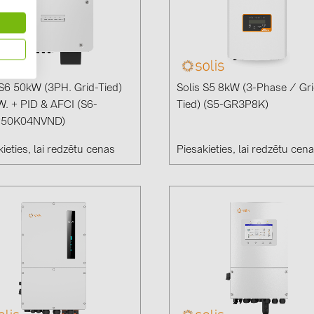
 S6 50kW (3PH. Grid-Tied)
Solis S5 8kW (3-Phase / Gri
. + PID & AFCI (S6-
Tied) (S5-GR3P8K)
50K04NVND)
ieties, lai redzētu cenas
Piesakieties, lai redzētu cen