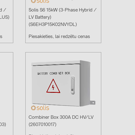
d /
Solis S6 15kW (3-Phase Hybrid /
PLUS)
LV Battery)
(S6EH3P15K02NVYDL)
as
Piesakieties, lai redzētu cenas
Combiner Box 300A DC HV/LV
03)
(2607010017)