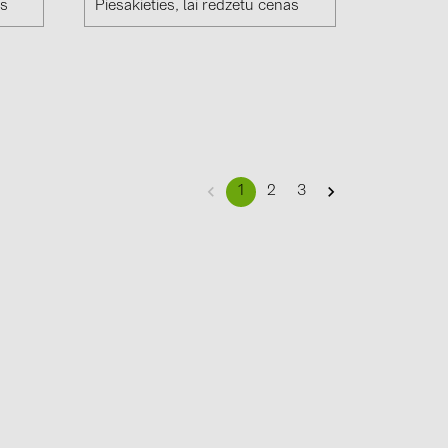
as
Piesakieties, lai redzētu cenas
1
2
3