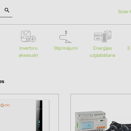
Solar-
SOLAR-PLANIT
Stiprinājumi
Enerģijas
Invertoru
E
Kategorijas
Ražotāji
uzglabāšana
aksesuāri
Saules paneļi (19)
ABB (21)
Invertori (105)
AIKO Solar 
es
Invertoru aksesuāri (84)
BAKS (51)
Enerģijas uzglabāšana (73)
BUDMAT (6
E-Mobilitāte (19)
EVOPIPES (
Instalācijas (87)
FRONIUS (4
GROMTOR 