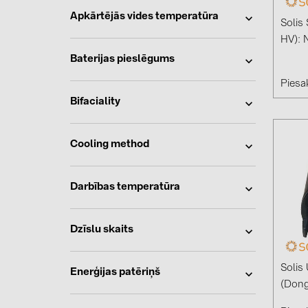
Apkārtējās vides temperatūra
Solis
HV): 
Baterijas pieslēgums
Piesak
Bifaciality
Cooling method
Darbības temperatūra
Dzīslu skaits
Solis
Enerģijas patēriņš
(Dong