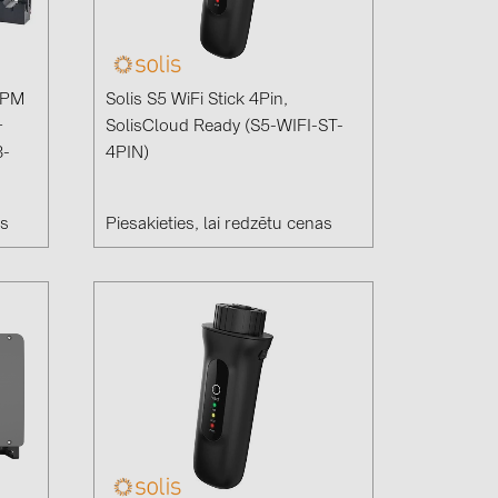
0)
3)
EPM
Solis S5 WiFi Stick 4Pin,
+
SolisCloud Ready (S5-WIFI-ST-
3-
4PIN)
)
 (5)
as
Piesakieties, lai redzētu cenas
 (315)
)
DRAKA (18)
 (19)
(3)
2)