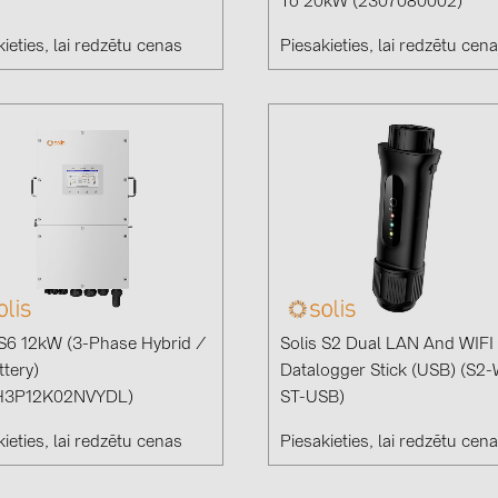
To 20kW (2307080002)
ieties, lai redzētu cenas
Piesakieties, lai redzētu cen
 S6 12kW (3-Phase Hybrid /
Solis S2 Dual LAN And WIFI
ttery)
Datalogger Stick (USB) (S2
H3P12K02NVYDL)
ST-USB)
ieties, lai redzētu cenas
Piesakieties, lai redzētu cen