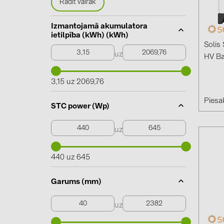
Rādīt vairāk
Izmantojamā akumulatora
ietilpība (kWh) (kWh)
Solis
uz
HV Ba
3,15 uz 2069,76
Piesak
STC power (Wp)
uz
440 uz 645
Garums (mm)
uz