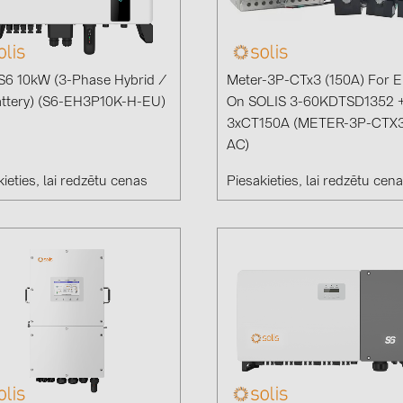
GoodWe (4
HUAWEI (5
JAsolar (6)
 S6 10kW (3-Phase Hybrid /
Meter-3P-CTx3 (150A) For 
ttery) (S6-EH3P10K-H-EU)
On SOLIS 3-60KDTSD1352 
JINKO (1)
3xCT150A (METER-3P-CTX
LEADER (6
AC)
LONGi Solar
ieties, lai redzētu cenas
Piesakieties, lai redzētu cen
NOVOTEGRA
PROJOY (3
PRYSMIAN 
PYLONTECH
QILOWATT 
SMA (1)
SolarEdge (