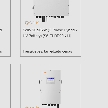
d-
Solis S6 20kW (3-Phase Hybrid /
HV Battery) (S6-EH3P20K-H)
as
Piesakieties, lai redzētu cenas