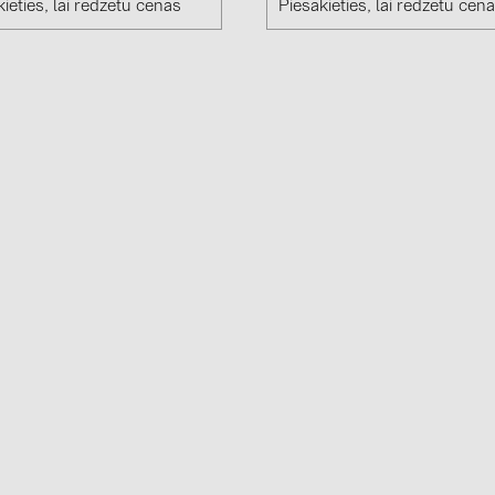
ieties, lai redzētu cenas
Piesakieties, lai redzētu cen