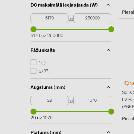
DC maksimālā ieejas jauda (W)
Piesak
uz
5170 uz 250000
Fāžu skaits
1
1 (
)
37
3 (
)
Augstums (mm)
Solis
LV Ba
uz
(S6E
29 uz 1070
Piesak
Platums (mm)