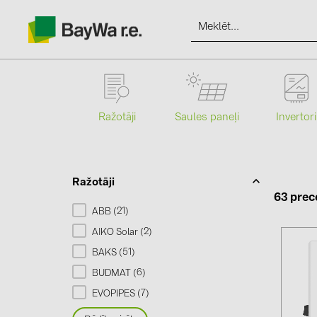
Ražotāji
Saules paneļi
Invertori
Produkti
Informācija
Ražotāji
63 prec
21
ABB (
)
Jaunumi
2
AIKO Solar (
)
51
BAKS (
)
Katalogi
6
BUDMAT (
)
7
EVOPIPES (
)
kontakti