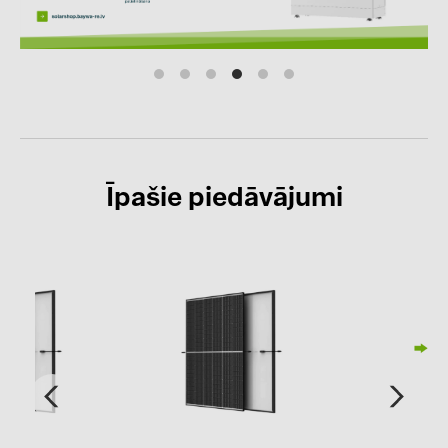
kontakti
KATEGORIJAS
Saules paneļi (19)
Invertori (105)
Īpašie piedāvājumi
Invertoru aksesuāri (84)
Enerģijas uzglabāšana (71)
E-Mobilitāte (19)
Instalācijas (87)
RAŽOTĀJI
ABB (21)
AIKO Solar (2)