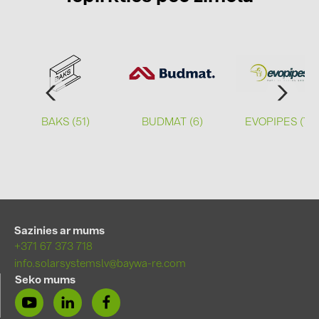
BAKS (51)
BUDMAT (6)
EVOPIPES (7)
Sazinies ar mums
+371 67 373 718
info.solarsystemslv@baywa-re.com
Seko mums