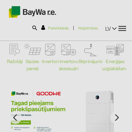
|
LV
Pieteikšanās
Reģistrējies
SOLAR-PLANIT
Ražotāji
Saules
Stiprinājumi
Enerģijas
Invertori
Invertoru
paneļi
uzglabāšana
aksesuāri
Mo
Produkti
Informācija
Jaunumi
Katalogi