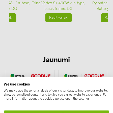
BAKS (51)
S+ 465W / n-type,
Trina Vertex S+ 460W / n-type,
Pylontech F
 frame, DG
black frame, DG
Battery /
BUDMAT (6)
t vairāk
Rādīt vairāk
Rādīt
EVOPIPES (7)
FRONIUS (42)
GROMTOR (32)
GoodWe (40)
HUAWEI (53)
Jaunumi
JAsolar (6)
JINKO (1)
LEADER (6)
We use cookies
LONGi Solar (5)
We may place these for analysis of our visitor data, to improve our website,
show personalised content and to give you a great website experience. For
NOVOTEGRA (315)
more information about the cookies we use open the settings.
PROJOY (3)