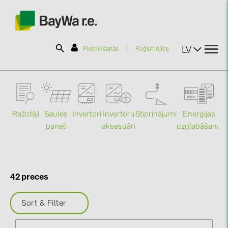
|
LV
Pieteikšanās
Reģistrējies
SOLAR-PLANIT
Ražotāji
Saules
Stiprinājumi
Enerģijas
Invertori
Invertoru
Produkti
paneļi
uzglabāšana
aksesuāri
Mo
Informācija
42 preces
Jaunumi
Sort & Filter
Katalogi