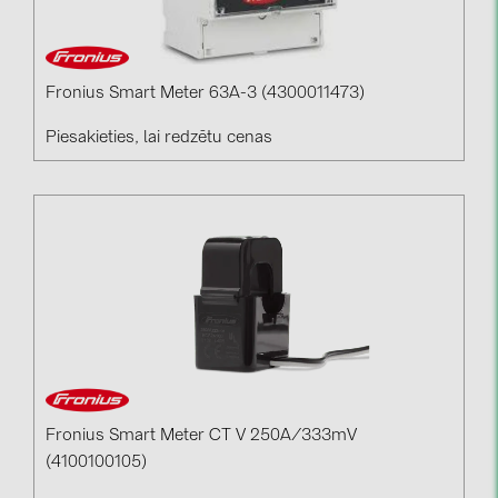
BAKS (51)
BUDMAT (6)
EVOPIPES (7)
Fronius Smart Meter 63A-3 (4300011473)
FRONIUS (42)
Piesakieties, lai redzētu cenas
GROMTOR (32)
GoodWe (44)
HUAWEI (51)
JAsolar (6)
JINKO (1)
LEADER (6)
LONGi Solar (5)
NOVOTEGRA (315)
Fronius Smart Meter CT V 250A/333mV
(4100100105)
PROJOY (3)