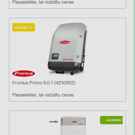
Piesakieties, lai redzētu cenas
PRYSMIAN DRAKA (18)
PYLONTECH (19)
QILOWATT (3)
SMA (1)
SolarEdge (2)
Solinteg (4)
Solis (63)
Stäubli (2)
Fronius Primo 6.0-1 (4210062)
TIGO (4)
Piesakieties, lai redzētu cenas
Trina Solar (6)
Victron Energy B.V. (2)
WHES (5)