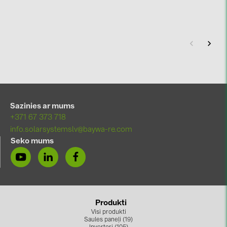
Sazinies ar mums
+371 67 373 718
info.solarsystemslv@baywa-re.com
Seko mums
Produkti
Visi produkti
Saules paneļi (19)