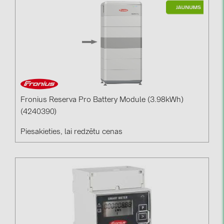
kontakti
KATEGORIJAS
Saules paneļi (19)
Invertori (105)
Invertoru aksesuāri (84)
Fronius Reserva Pro Battery Module (3.98kWh)
(4240390)
Enerģijas uzglabāšana (74)
Piesakieties, lai redzētu cenas
E-Mobilitāte (19)
Instalācijas (87)
RAŽOTĀJI
ABB (21)
AIKO Solar (2)