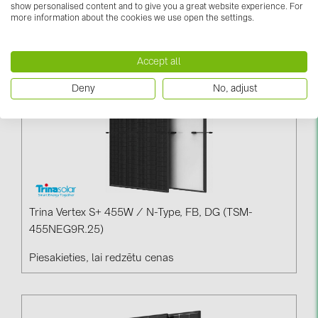
show personalised content and to give you a great website experience. For
PRYSMIAN DRAKA (18)
more information about the cookies we use open the settings.
Piesakieties, lai redzētu cenas
PYLONTECH (17)
QILOWATT (3)
Accept all
SMA (1)
Deny
No, adjust
SolarEdge (2)
Solinteg (3)
Solis (63)
Stäubli (2)
TIGO (4)
Trina Vertex S+ 455W / N-Type, FB, DG (TSM-
455NEG9R.25)
Trina Solar (5)
Victron Energy B.V. (2)
Piesakieties, lai redzētu cenas
WHES (5)