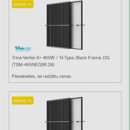
kontakti
KATEGORIJAS
Saules paneļi (18)
Invertori (105)
Invertoru aksesuāri (81)
Trina Vertex S+ 465W / N-Type, Black Frame, DG
(TSM-465NEG9R.28)
Enerģijas uzglabāšana (71)
Piesakieties, lai redzētu cenas
E-Mobilitāte (19)
Instalācijas (87)
RAŽOTĀJI
ABB (21)
AIKO Solar (2)