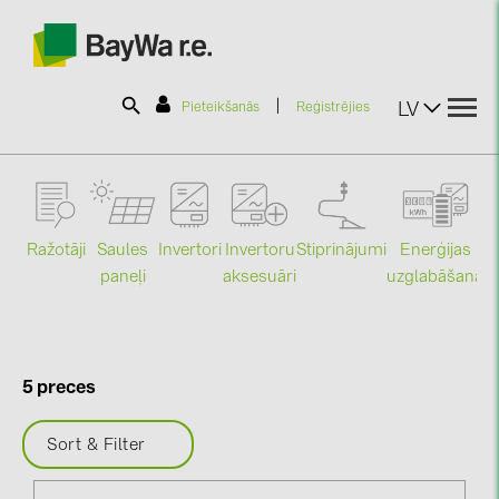
|
LV
Pieteikšanās
Reģistrējies
SOLAR-PLANIT
Ražotāji
Saules
Stiprinājumi
Enerģijas
Invertori
Invertoru
Produkti
paneļi
uzglabāšana
aksesuāri
Mo
Informācija
5 preces
Jaunumi
Sort & Filter
Katalogi