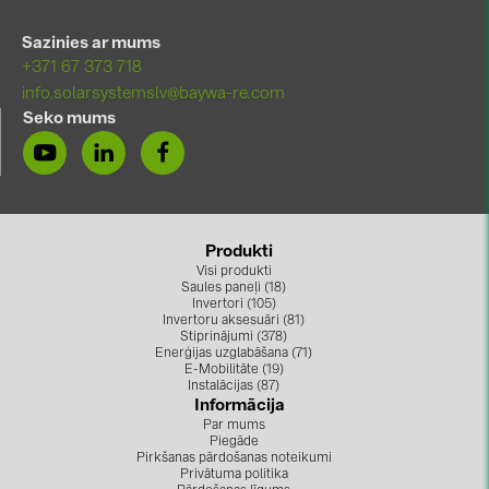
Sazinies ar mums
+371 67 373 718
info.solarsystemslv@baywa-re.com
Seko mums
Produkti
Visi produkti
Saules paneļi (18)
Invertori (105)
Invertoru aksesuāri (81)
Stiprinājumi (378)
Enerģijas uzglabāšana (71)
E-Mobilitāte (19)
Instalācijas (87)
Informācija
Par mums
Piegāde
Pirkšanas pārdošanas noteikumi
Privātuma politika