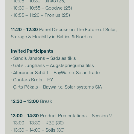
· 10:05 – 10:30 – Jinko (25)
BAKS (51)
· 10:30 – 10:55 – Goodwe (25)
BUDMAT (6)
· 10:55 – 11:20 – Fronius (25)
EVOPIPES (7)
11:20 – 12:30
Panel Discussion The Future of Solar,
FRONIUS (42)
Storage & Flexibility in Baltics & Nordics
GROMTOR (32)
Invited Participants
GoodWe (40)
· Sandis Jansons – Sadales tīkls
HUAWEI (53)
· Gatis Junghāns – Augstsprieguma tīkls
· Alexander Schütt – BayWa r.e. Solar Trade
JAsolar (6)
· Guntars Krols – EY
JINKO (1)
· Ģirts Pēkals – Baywa r.e. Solar systems SIA
LEADER (6)
12:30 – 13:00
Break
LONGi Solar (5)
13:00 – 14:30
Product Presentations – Session 2
NOVOTEGRA (315)
· 13:00 – 13:30 – KBE (30)
PROJOY (3)
· 13:30 – 14:00 – Solis (30)