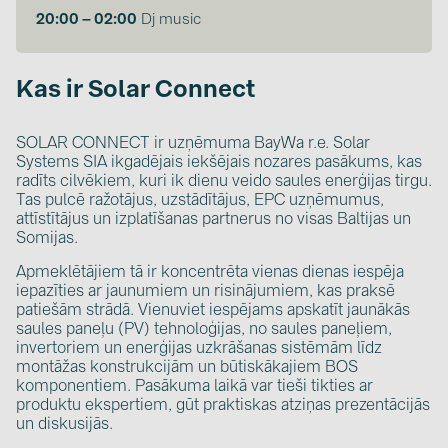
20:00 – 02:00
Dj music
Kas ir Solar Connect
SOLAR CONNECT ir uzņēmuma BayWa r.e. Solar
Systems SIA ikgadējais iekšējais nozares pasākums, kas
radīts cilvēkiem, kuri ik dienu veido saules enerģijas tirgu.
Tas pulcē ražotājus, uzstādītājus, EPC uzņēmumus,
attīstītājus un izplatīšanas partnerus no visas Baltijas un
Somijas.
Apmeklētājiem tā ir koncentrēta vienas dienas iespēja
iepazīties ar jaunumiem un risinājumiem, kas praksē
patiešām strādā. Vienuviet iespējams apskatīt jaunākās
saules paneļu (PV) tehnoloģijas, no saules paneļiem,
invertoriem un enerģijas uzkrāšanas sistēmām līdz
montāžas konstrukcijām un būtiskākajiem BOS
komponentiem. Pasākuma laikā var tieši tikties ar
produktu ekspertiem, gūt praktiskas atziņas prezentācijās
un diskusijās.