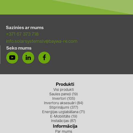
Sazinies ar mums
+371 67 373 718
info.solarsystemslv@baywa-re.com
Seko mums
Produkti
Visi produkti
Saules paneļi (19)
Invertori (105)
Invertoru aksesuāri (84)
Stiprinājumi (377)
Enerģijas uzglabāšana (71)
E-Mobilitāte (19)
Instalācijas (87)
Informācija
Par mums