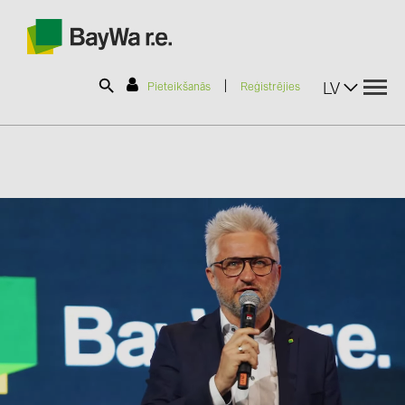
|
LV
Pieteikšanās
Reģistrējies
SOLAR-PLANIT
Produkti
Informācija
Jaunumi
Katalogi