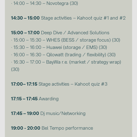
PRYSMIAN DRAKA (18)
· 14:00 – 14:30 – Novotegra (30)
PYLONTECH (17)
14:30 – 15:00
Stage activities – Kahoot quiz #1 and #2
QILOWATT (3)
15:00 – 17:00
Deep Dive / Advanced Solutions
SMA (1)
· 15:00 – 15:30 – WHES (BESS / storage focus) (30)
SolarEdge (2)
· 15:30 – 16:00 – Huawei (storage / EMS) (30)
· 16:00 – 16:30 – Qilowatt (trading / flexibility) (30)
Solinteg (4)
· 16:30 – 17:00 – BayWa r.e. (market / strategy wrap)
Solis (63)
(30)
Stäubli (2)
17:00– 17:15
Stage activities – Kahoot quiz #3
TIGO (4)
17:15 – 17:45
Awarding
Trina Solar (6)
Victron Energy B.V. (2)
17:45 – 19:00
Dj music/Networking
WHES (5)
19:00 - 20:00
Bel Tempo performance