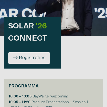
kontakti
KATEGORIJAS
SOLAR
'26
Saules paneļi (19)
CONNECT
Invertori (105)
Invertoru aksesuāri (84)
Enerģijas uzglabāšana (71)
→ Reģistrēties
E-Mobilitāte (19)
Instalācijas (87)
RAŽOTĀJI
PROGRAMMA
ABB (21)
10:00 –
10:05
BayWa r.e. welcoming
AIKO Solar (2)
10:05 –
11:20
Product Presentations – Session 1