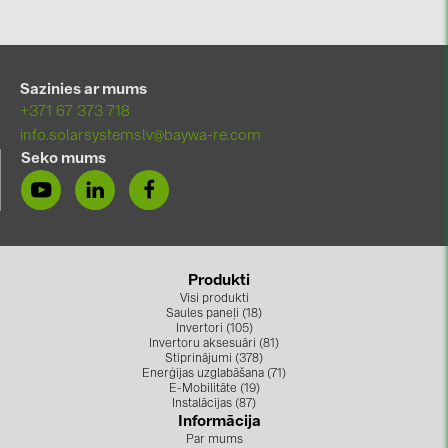
Sazinies ar mums
+371 67 373 718
info.solarsystemslv@baywa-re.com
Seko mums
Produkti
Visi produkti
Saules paneļi (18)
Invertori (105)
Invertoru aksesuāri (81)
Stiprinājumi (378)
Enerģijas uzglabāšana (71)
E-Mobilitāte (19)
Instalācijas (87)
Informācija
Par mums