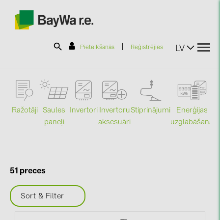
|
LV
Pieteikšanās
Reģistrējies
SOLAR-PLANIT
Ražotāji
Saules
Stiprinājumi
Enerģijas
Invertori
Invertoru
Produkti
paneļi
uzglabāšana
aksesuāri
Mo
Informācija
51 preces
Jaunumi
Sort & Filter
Katalogi