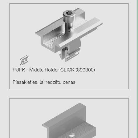
PRYSMIAN DRAKA (18)
PYLONTECH (17)
QILOWATT (3)
SMA (1)
SolarEdge (2)
Solinteg (3)
Solis (63)
PUFK - Middle Holder CLICK (890300)
Stäubli (2)
Piesakieties, lai redzētu cenas
TIGO (4)
Trina Solar (5)
Victron Energy B.V. (2)
WHES (5)