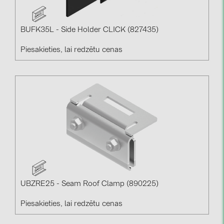
BAKS (51)
BUDMAT (6)
BUFK35L - Side Holder CLICK (827435)
EVOPIPES (7)
Piesakieties, lai redzētu cenas
FRONIUS (42)
GROMTOR (32)
GoodWe (40)
HUAWEI (53)
JAsolar (6)
JINKO (1)
LEADER (6)
LONGi Solar (5)
UBZRE25 - Seam Roof Clamp (890225)
NOVOTEGRA (315)
Piesakieties, lai redzētu cenas
PROJOY (3)