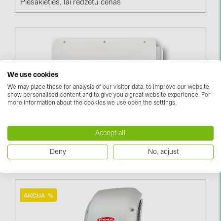
Piesakieties, lai redzētu cenas
We use cookies
We may place these for analysis of our visitor data, to improve our website,
show personalised content and to give you a great website experience. For
more information about the cookies we use open the settings.
Accept all
HUAWEI SUN2000-100KTL-M2 (01074695-020)
Deny
No, adjust
Piesakieties, lai redzētu cenas