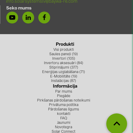
info.solarsystemslv@baywa-re.com
Seko mums
Produkti
Visi produkti
Saules paneļi (19)
Invertori (105)
Invertoru aksesuāri (84)
Stiprinājumi (377)
Enerģijas uzglabāšana (71)
E-Mobilitāte (19)
Instalācijas (87)
Informācija
Par mums
Piegāde
Pirkšanas pārdošanas noteikumi
Privātuma politika
Pārdošanas līgums
kontakti
FAQ
Jaunumi
Novotegra
Solar Connect