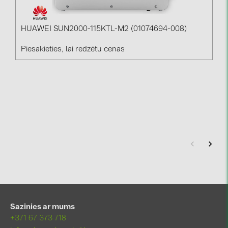
HUAWEI SUN2000-115KTL-M2 (01074694-008)
Piesakieties, lai redzētu cenas
Sazinies ar mums
+371 67 373 718