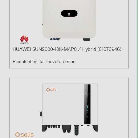
PRYSMIAN DRAKA (18)
PYLONTECH (17)
QILOWATT (3)
SMA (1)
SolarEdge (2)
HUAWEI SUN2000-10K-MAP0 / Hybrid (01076946)
Solinteg (4)
Piesakieties, lai redzētu cenas
Solis (63)
Stäubli (2)
TIGO (4)
Trina Solar (6)
Victron Energy B.V. (2)
WHES (5)