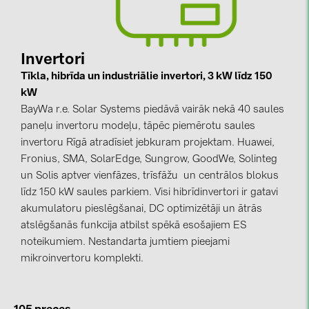
kontakti
Invertori
KATEGORIJAS
Tīkla, hibrīda un industriālie invertori, 3 kW līdz 150
Saules paneļi (19)
kW
BayWa r.e. Solar Systems piedāvā vairāk nekā 40 saules
Invertori (105)
paneļu invertoru modeļu, tāpēc piemērotu saules
Invertoru aksesuāri (84)
invertoru Rīgā atradīsiet jebkuram projektam. Huawei,
Fronius, SMA, SolarEdge, Sungrow, GoodWe, Solinteg
Enerģijas uzglabāšana (71)
un Solis aptver vienfāzes, trīsfāžu un centrālos blokus
E-Mobilitāte (19)
līdz 150 kW saules parkiem. Visi hibrīdinvertori ir gatavi
akumulatoru pieslēgšanai, DC optimizētāji un ātrās
Instalācijas (87)
atslēgšanās funkcija atbilst spēkā esošajiem ES
RAŽOTĀJI
noteikumiem. Nestandarta jumtiem pieejami
mikroinvertoru komplekti.
ABB (21)
AIKO Solar (2)