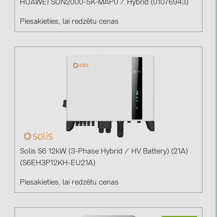
HUAWEI SUN2000-5K-MAP0 / Hybrid (01076943)
Piesakieties, lai redzētu cenas
Solis S6 12kW (3-Phase Hybrid / HV Battery) (21A)
(S6EH3P12KH-EU21A)
Piesakieties, lai redzētu cenas