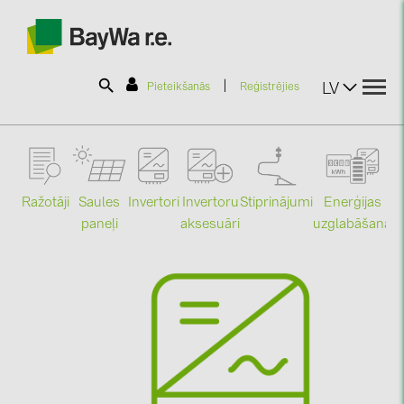
|
LV
Pieteikšanās
Reģistrējies
SOLAR-PLANIT
Ražotāji
Saules
Stiprinājumi
Enerģijas
Invertori
Invertoru
Produkti
paneļi
uzglabāšana
aksesuāri
Mo
Informācija
Jaunumi
Katalogi