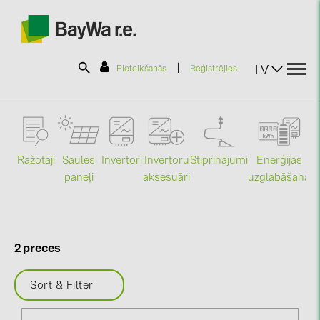
|
LV
Pieteikšanās
Reģistrējies
SOLAR-PLANIT
Ražotāji
Saules
Stiprinājumi
Enerģijas
Invertori
Invertoru
Produkti
paneļi
uzglabāšana
aksesuāri
Mo
Informācija
2 preces
Jaunumi
Sort & Filter
Katalogi