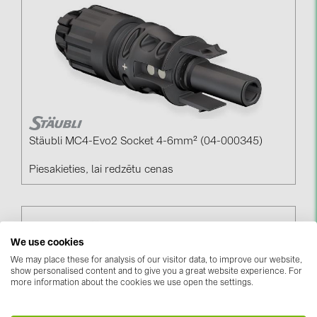
kontakti
KATEGORIJAS
Saules paneļi (19)
Invertori (105)
Invertoru aksesuāri (84)
Stäubli MC4-Evo2 Socket 4-6mm² (04-000345)
Enerģijas uzglabāšana (74)
Piesakieties, lai redzētu cenas
E-Mobilitāte (19)
Instalācijas (87)
We use cookies
RAŽOTĀJI
We may place these for analysis of our visitor data, to improve our website,
ABB (21)
show personalised content and to give you a great website experience. For
more information about the cookies we use open the settings.
AIKO Solar (2)