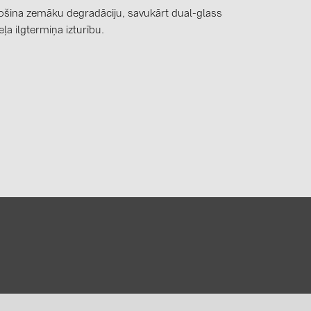
ošina zemāku degradāciju, savukārt dual-glass
ļa ilgtermiņa izturību.