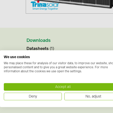
Downloads
Datasheets
(1)
We use cookies
240831_Datasheet_Vertex-
We may place these for analysis of our visitor data, to improve our website, s
S_NEG9R.28_EN_2024_C_web.pdf
personalised content and to give you a great website experience. For more
information about the cookies we use open the settings.
Accept all
Deny
No, adjust