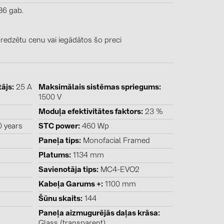
0)
36 gab.
3)
 redzētu cenu vai iegādātos šo preci
)
tājs
25 A
Maksimālais sistēmas spriegums
 (5)
1500 V
Moduļa efektivitātes faktors
23 %
 (315)
0 years
STC power
460 Wp
)
Paneļa tips
Monofacial Framed
DRAKA (18)
Platums
1134 mm
 (17)
Savienotāja tips
MC4-EVO2
(3)
Kabeļa Garums +
1100 mm
Šūnu skaits
144
Paneļa aizmugurējās daļas krāsa
2)
Glass (transparent)