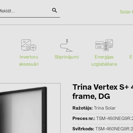
Solar-
SOLAR-PLANIT
Kategorijas
Ražotāji
Stiprinājumi
Enerģijas
Invertoru
E
uzglabāšana
aksesuāri
Saules paneļi (19)
ABB (21)
Invertori (105)
AIKO Solar 
Invertoru aksesuāri (82)
BAKS (51)
Trina Vertex S+
frame, DG
Enerģijas uzglabāšana (71)
BUDMAT (6
E-Mobilitāte (19)
EVOPIPES (
Ražotājs
Trina Solar
Instalācijas (87)
FRONIUS (4
Preces nr.
TSM-460NEG9R.
GROMTOR 
Svītrkods
TSM-460NEG9R.