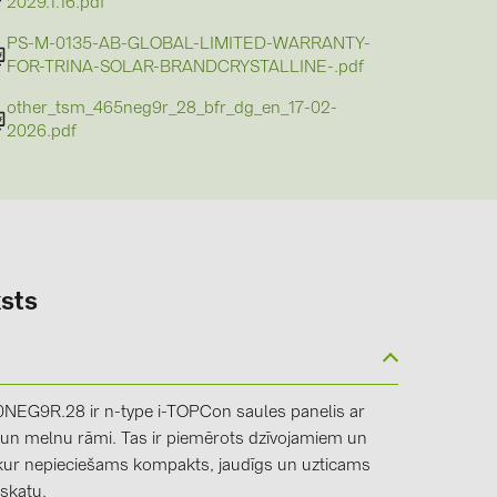
2029.1.16.pdf
PS-M-0135-AB-GLOBAL-LIMITED-WARRANTY-
FOR-TRINA-SOLAR-BRANDCRYSTALLINE-.pdf
other_tsm_465neg9r_28_bfr_dg_en_17-02-
2026.pdf
sts
0NEG9R.28 ir n-type i-TOPCon saules panelis ar
 un melnu rāmi. Tas ir piemērots dzīvojamiem un
kur nepieciešams kompakts, jaudīgs un uzticams
zskatu.