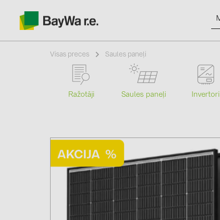
Visas preces
Saules paneļi
Ražotāji
Saules paneļi
Invertori
Produkti
Informācija
Jaunumi
Katalogi
kontakti