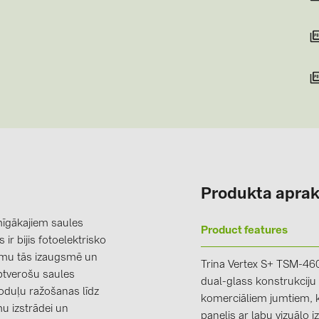
Produkta aprak
mīgākajiem saules
Product features
r bijis fotoelektrisko
jumu tās izaugsmē un
Trina Vertex S+ TSM-46
ptverošu saules
dual-glass konstrukciju
oduļu ražošanas līdz
komerciāliem jumtiem, 
u izstrādei un
panelis ar labu vizuālo i