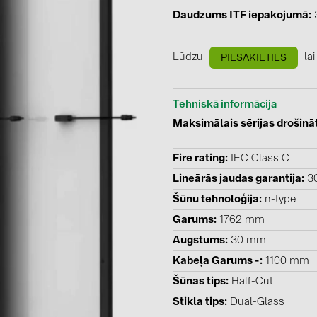
GoodWe (4
Daudzums ITF iepakojumā
HUAWEI (5
Lūdzu
lai
PIESAKIETIES
JAsolar (6)
JINKO (1)
Tehniskā informācija
LEADER (6
Maksimālais sērijas drošinā
LONGi Solar
Fire rating
IEC Class C
NOVOTEGRA
Lineārās jaudas garantija
3
PROJOY (3
Šūnu tehnoloģija
n-type
PRYSMIAN 
Garums
1762 mm
PYLONTECH
Augstums
30 mm
QILOWATT 
Kabeļa Garums -
1100 mm
Šūnas tips
Half-Cut
SMA (1)
Stikla tips
Dual-Glass
SolarEdge (