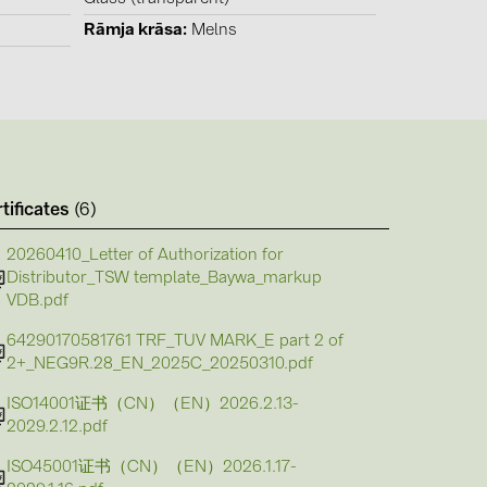
Rāmja krāsa
Melns
(6)
tificates
(6)
gy B.V. (2)
20260410_Letter of Authorization for
Distributor_TSW template_Baywa_markup
VDB.pdf
64290170581761 TRF_TUV MARK_E part 2 of
2+_NEG9R.28_EN_2025C_20250310.pdf
ISO14001证书（CN）（EN）2026.2.13-
2029.2.12.pdf
ISO45001证书（CN）（EN）2026.1.17-