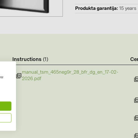
Solinteg (4)
Produkta garantija
15 years
Solis (63)
Stäubli (2)
TIGO (4)
Trina Solar 
Instructions
(1)
Cer
Victron Ener
WHES (5)
manual_tsm_465neg9r_28_bfr_dg_en_17-02-
how
2026.pdf