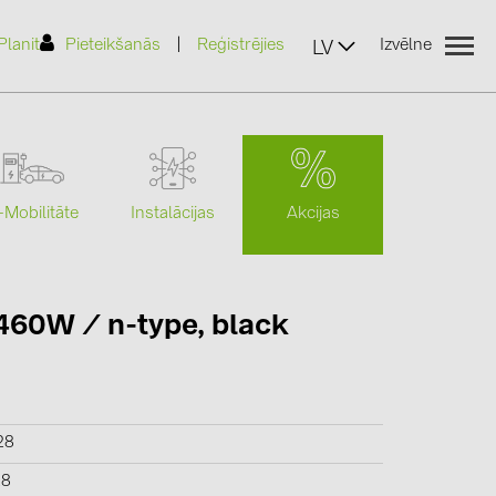
|
Planit
Pieteikšanās
Reģistrējies
Izvēlne
LV
Akcijas
-Mobilitāte
Instalācijas
(2)
 460W / n-type, black
)
7)
2)
28
(32)
28