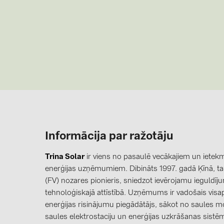
Informācija par ražotāju
Trina Solar
ir viens no pasaulē vecākajiem un ietek
enerģijas uzņēmumiem. Dibināts 1997. gadā Ķīnā, tas i
(FV) nozares pionieris, sniedzot ievērojamu ieguldī
tehnoloģiskajā attīstībā. Uzņēmums ir vadošais visa
enerģijas risinājumu piegādātājs, sākot no saules m
saules elektrostaciju un enerģijas uzkrāšanas sistēm