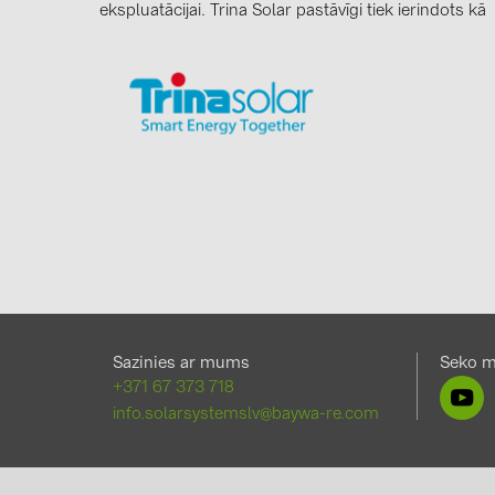
ekspluatācijai. Trina Solar pastāvīgi tiek ierindots kā
Sazinies ar mums
Seko 
+371 67 373 718
info.solarsystemslv@baywa-re.com