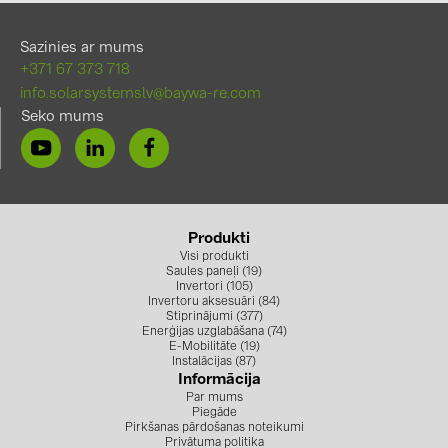
Sazinies ar mums
+371 67 373 718
info.solarsystemslv@baywa-re.com
Seko mums
Produkti
Visi produkti
Saules paneļi (19)
Invertori (105)
Invertoru aksesuāri (84)
Stiprinājumi (377)
Enerģijas uzglabāšana (74)
E-Mobilitāte (19)
Instalācijas (87)
Informācija
Par mums
Piegāde
Pirkšanas pārdošanas noteikumi
Privātuma politika