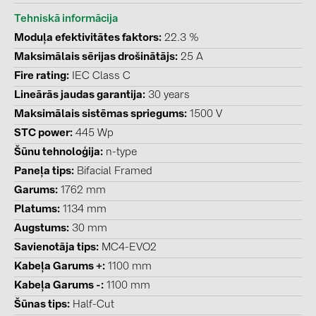
BAKS (51)
Tehniskā informācija
BUDMAT (6)
Moduļa efektivitātes faktors
22.3 %
EVOPIPES (7)
Maksimālais sērijas drošinātājs
25 A
Fire rating
IEC Class C
FRONIUS (42)
Lineārās jaudas garantija
30 years
GROMTOR (32)
Maksimālais sistēmas spriegums
1500 V
GoodWe (44)
STC power
445 Wp
HUAWEI (51)
Šūnu tehnoloģija
n-type
Paneļa tips
Bifacial Framed
JAsolar (6)
Garums
1762 mm
JINKO (1)
Platums
1134 mm
LEADER (6)
Augstums
30 mm
Savienotāja tips
MC4-EVO2
LONGi Solar (5)
Kabeļa Garums +
1100 mm
NOVOTEGRA (315)
Kabeļa Garums -
1100 mm
PROJOY (3)
Šūnas tips
Half-Cut