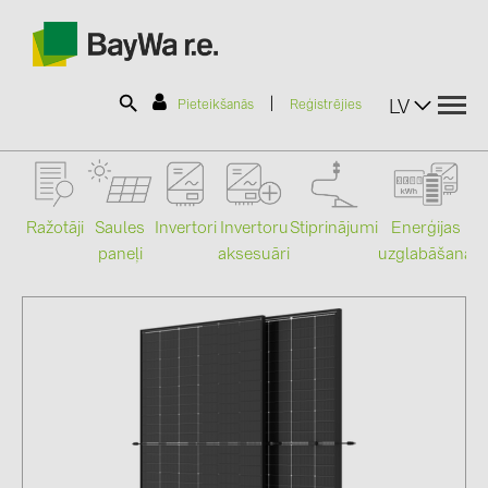
|
LV
Pieteikšanās
Reģistrējies
SOLAR-PLANIT
Ražotāji
Saules
Stiprinājumi
Enerģijas
Invertori
Invertoru
paneļi
uzglabāšana
aksesuāri
Mo
Produkti
Informācija
Jaunumi
Katalogi