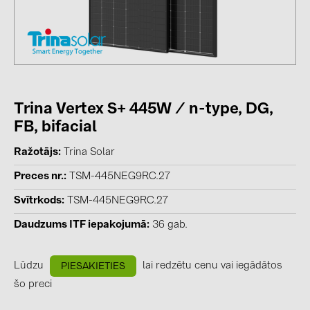
kontakti
KATEGORIJAS
Saules paneļi (19)
Trina Vertex S+ 445W / n-type, DG,
Invertori (105)
FB, bifacial
Invertoru aksesuāri (84)
Ražotājs
Trina Solar
Enerģijas uzglabāšana (74)
Preces nr.
TSM-445NEG9RC.27
E-Mobilitāte (19)
Svītrkods
TSM-445NEG9RC.27
Instalācijas (87)
Daudzums ITF iepakojumā
36 gab.
RAŽOTĀJI
ABB (21)
Lūdzu
lai redzētu cenu vai iegādātos
PIESAKIETIES
šo preci
AIKO Solar (2)