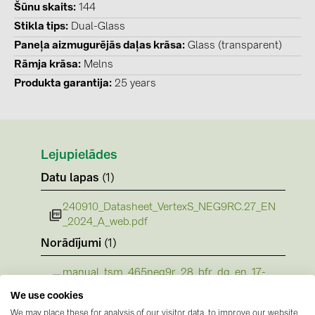
Šūnu skaits
144
PRYSMIAN DRAKA (18)
Stikla tips
Dual-Glass
PYLONTECH (19)
Paneļa aizmugurējās daļas krāsa
Glass (transparent)
QILOWATT (3)
Rāmja krāsa
Melns
SMA (1)
Produkta garantija
25 years
SolarEdge (2)
Solinteg (4)
Lejupielādes
Solis (63)
Datu lapas
(1)
Stäubli (2)
TIGO (4)
240910_Datasheet_VertexS_NEG9RC.27_EN
_2024_A_web.pdf
Trina Solar (6)
Norādījumi
(1)
Victron Energy B.V. (2)
manual_tsm_465neg9r_28_bfr_dg_en_17-
WHES (5)
02-2026.pdf
We use cookies
Sertifikāti
(5)
We may place these for analysis of our visitor data, to improve our website,