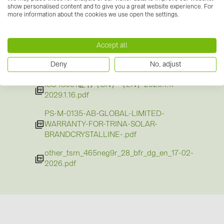
show personalised content and to give you a great website experience. For
more information about the cookies we use open the settings.
20260410_Letter of Authorization for
Distributor_TSW template_Baywa_markup
VDB.pdf
Accept all
ISO14001证书（CN）（EN）2026.2.13-
Deny
No, adjust
2029.2.12.pdf
ISO45001证书（CN）（EN）2026.1.17-
2029.1.16.pdf
PS-M-0135-AB-GLOBAL-LIMITED-
WARRANTY-FOR-TRINA-SOLAR-
BRANDCRYSTALLINE-.pdf
other_tsm_465neg9r_28_bfr_dg_en_17-02-
2026.pdf