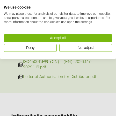
WARRANTY-FOR-TRINA-SOLAR-
We use cookies
BRANDCRYSTALLINE-.pdf
We may place these for analysis of our visitor data, to improve our website,
Sertifikāti
(5)
show personalised content and to give you a great website experience. For
more information about the cookies we use open the settings.
BIPV-TEG-CE-Certificate.pdf
BIPV-TEG-TUV-Certificate.pdf
Accept all
ISO14001证书（CN）（EN）2026.2.13-
Deny
No, adjust
2029.2.12.pdf
ISO45001证书（CN）（EN）2026.1.17-
2029.1.16.pdf
Letter of Authorization for Distributor.pdf