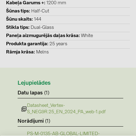
Kabeļa Garums +
1200 mm
PRYSMIAN DRAKA (18)
Šūnas tips
Half-Cut
PYLONTECH (19)
Šūnu skaits
144
QILOWATT (3)
Stikla tips
Dual-Glass
SMA (1)
Paneļa aizmugurējās daļas krāsa
White
Produkta garantija
25 years
SolarEdge (2)
Rāmja krāsa
Melns
Solinteg (4)
Solis (63)
Stäubli (2)
Lejupielādes
TIGO (4)
Datu lapas
(1)
Trina Solar (6)
Datasheet_Vertex-
Victron Energy B.V. (2)
S_NEG9R.25_EN_2024_PA_web-1.pdf
WHES (5)
Norādījumi
(1)
PS-M-0135-AB-GLOBAL-LIMITED-