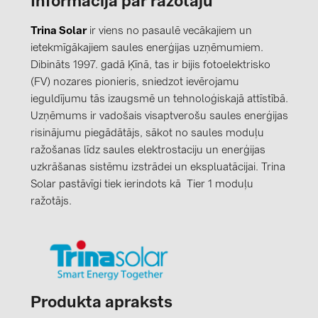
Informācija par ražotāju
Trina Solar
ir viens no pasaulē vecākajiem un
ietekmīgākajiem saules enerģijas uzņēmumiem.
Dibināts 1997. gadā Ķīnā, tas ir bijis fotoelektrisko
(FV) nozares pionieris, sniedzot ievērojamu
ieguldījumu tās izaugsmē un tehnoloģiskajā attīstībā.
Uzņēmums ir vadošais visaptverošu saules enerģijas
risinājumu piegādātājs, sākot no saules moduļu
ražošanas līdz saules elektrostaciju un enerģijas
uzkrāšanas sistēmu izstrādei un ekspluatācijai. Trina
Solar pastāvīgi tiek ierindots kā Tier 1 moduļu
ražotājs.
Produkta apraksts