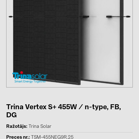
kontakti
KATEGORIJAS
Saules paneļi (19)
Invertori (105)
Invertoru aksesuāri (84)
Enerģijas uzglabāšana (74)
E-Mobilitāte (19)
Instalācijas (87)
Trina Vertex S+ 455W / n-type, FB,
RAŽOTĀJI
DG
ABB (21)
Ražotājs
Trina Solar
AIKO Solar (2)
Preces nr.
TSM-455NEG9R.25