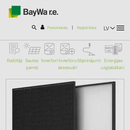
|
LV
Pieteikšanās
Reģistrējies
SOLAR-PLANIT
Ražotāji
Saules
Stiprinājumi
Enerģijas
Invertori
Invertoru
paneļi
uzglabāšana
aksesuāri
Mo
Produkti
Informācija
Jaunumi
Katalogi