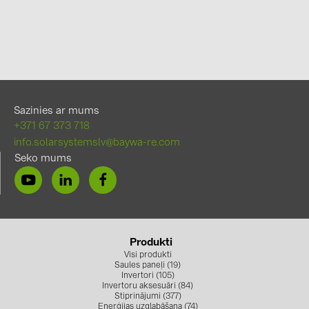
Sazinies ar mums
+371 67 373 718
info.solarsystemslv@baywa-re.com
Seko mums
Produkti
Visi produkti
Saules paneļi (19)
Invertori (105)
Invertoru aksesuāri (84)
Stiprinājumi (377)
Enerģijas uzglabāšana (74)