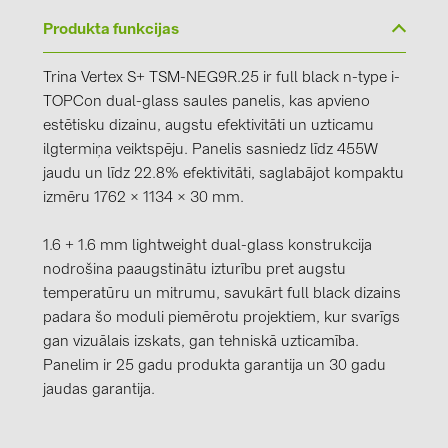
Produkta funkcijas
Trina Vertex S+ TSM-NEG9R.25 ir full black n-type i-
TOPCon dual-glass saules panelis, kas apvieno
estētisku dizainu, augstu efektivitāti un uzticamu
ilgtermiņa veiktspēju. Panelis sasniedz līdz 455W
jaudu un līdz 22.8% efektivitāti, saglabājot kompaktu
izmēru 1762 × 1134 × 30 mm.
1.6 + 1.6 mm lightweight dual-glass konstrukcija
nodrošina paaugstinātu izturību pret augstu
temperatūru un mitrumu, savukārt full black dizains
padara šo moduli piemērotu projektiem, kur svarīgs
gan vizuālais izskats, gan tehniskā uzticamība.
Panelim ir 25 gadu produkta garantija un 30 gadu
jaudas garantija.