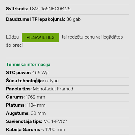
BAKS (51)
Svītrkods
TSM-455NEG9R.25
BUDMAT (6)
Daudzums ITF iepakojumā
36 gab.
EVOPIPES (7)
FRONIUS (42)
Lūdzu
lai redzētu cenu vai iegādātos
PIESAKIETIES
GROMTOR (32)
šo preci
GoodWe (44)
HUAWEI (51)
Tehniskā informācija
STC power
455 Wp
JAsolar (6)
Šūnu tehnoloģija
n-type
JINKO (1)
Paneļa tips
Monofacial Framed
LEADER (6)
Garums
1762 mm
Platums
1134 mm
LONGi Solar (5)
Augstums
30 mm
NOVOTEGRA (315)
Savienotāja tips
MC4-EVO2
PROJOY (3)
Kabeļa Garums -
1200 mm