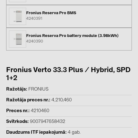
BAKS (51)
BUDMAT (6)
Fronius Reserva Pro BMS
4240391
EVOPIPES (7)
FRONIUS (42)
Fronius Reserva Pro battery module (3.98kWh)
4240390
GROMTOR (32)
GoodWe (40)
HUAWEI (53)
Fronius Verto 33.3 Plus / Hybrid, SPD
JAsolar (6)
1+2
JINKO (1)
Ražotājs
FRONIUS
LEADER (6)
Ražotāja preces nr.
4,210,460
LONGi Solar (5)
Preces nr.
4210460
NOVOTEGRA (315)
Svītrkods
9007947658432
PROJOY (3)
Daudzums ITF iepakojumā
4 gab.