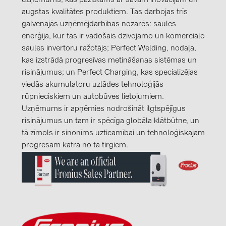
uzņēmums, kas pazīstams ar savām inovācijām un
augstas kvalitātes produktiem. Tas darbojas trīs
galvenajās uzņēmējdarbības nozarēs: saules
enerģija, kur tas ir vadošais dzīvojamo un komerciālo
saules invertoru ražotājs; Perfect Welding, nodaļa,
kas izstrādā progresīvas metināšanas sistēmas un
risinājumus; un Perfect Charging, kas specializējas
viedās akumulatoru uzlādes tehnoloģijās
rūpnieciskiem un autobūves lietojumiem.
Uzņēmums ir apņēmies nodrošināt ilgtspējīgus
risinājumus un tam ir spēcīga globāla klātbūtne, un
tā zīmols ir sinonīms uzticamībai un tehnoloģiskajam
progresam katrā no tā tirgiem.