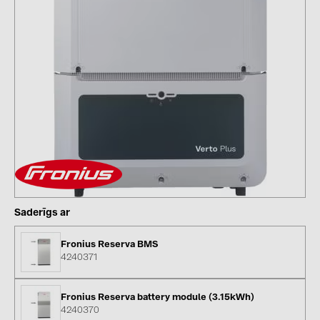
kontakti
KATEGORIJAS
Saules paneļi (19)
Invertori (105)
Invertoru aksesuāri (84)
Enerģijas uzglabāšana (71)
E-Mobilitāte (19)
Saderīgs ar
Instalācijas (87)
Fronius Reserva BMS
RAŽOTĀJI
4240371
ABB (21)
Fronius Reserva battery module (3.15kWh)
AIKO Solar (2)
4240370