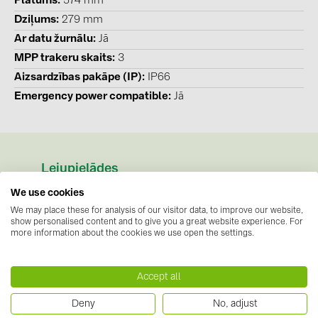
Platums
574 mm
Dziļums
279 mm
Ar datu žurnālu
Jā
MPP trakeru skaits
3
Aizsardzības pakāpe (IP)
IP66
Emergency power compatible
Jā
Lejupielādes
Datu lapas
(1)
We use cookies
We may place these for analysis of our visitor data, to improve our website,
SE_DS_Fronius_Verto_Plus_EN.pdf
show personalised content and to give you a great website experience. For
more information about the cookies we use open the settings.
Norādījumi
(1)
Operating Instructions_Fronius_Verto_150_-
Accept all
_333_Plus__EN-English.pdf
Deny
No, adjust
Sertifikāti
(3)