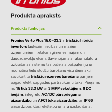
Produkta apraksts
Produkta funkcijas
Fronius Verto Plus 15.0–33.3
ir
trīsfāžu hibrīda
invertors
lauksaimniecības un maziem
uzņēmumiem, lielākām ģimenes mājām un
daudzdzīvokļu ēkām. Savienojumā ar akumulatora
uzkrāšanas sistēmu tas palielina pašpatēriņu un
nodrošina lielu slodžu barošanu visu diennakti,
savukārt tā
trīsfāžu rezerves barošana
pārņem
apgādi elektroapgādes pārtraukumu laikā. Pieejams
no
15 līdz 33,3 kW
ar
3 MPP sekotājiem
,
6 DC
ieejām
, integrētu
AC/DC pārsprieguma
aizsardzību
un
AFCI loka aizsardzību
, ar
IP 66
aizsardzības klasi iekštelpu un āra uzstādīšanai.