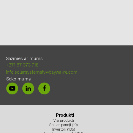
Sazinies ar mums
+371 67 373 718
info.solarsystemslv@baywa-re.com
Seko mums
Produkti
Visi produkti
Saules paneļi (19)
Invertori (105)