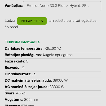
PRYSMIAN DRAKA (18)
Variācijas
Fronius Verto 33.3 Plus / Hybrid, SPD 1+2
PYLONTECH (17)
QILOWATT (3)
Lūdzu
lai redzētu cenu vai iegādātos
PIESAKIETIES
šo preci
SMA (1)
SolarEdge (2)
Tehniskā informācija
Solinteg (4)
Darbības temperatūra
-25..60 °C
Solis (63)
Baterijas pieslēgums
Augsta sprieguma
Stäubli (2)
Fāžu skaits
3
Bezvadu
Jā
TIGO (4)
Hibrīdinvertors
Jā
Trina Solar (6)
DC maksimālā ieejas jauda
39000 W
Victron Energy B.V. (2)
AC nominālā izejas jauda
33300 W
Svars
43 kg
WHES (5)
Augstums
865 mm