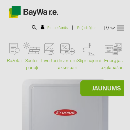
|
LV
Pieteikšanās
Reģistrējies
SOLAR-PLANIT
Ražotāji
Saules
Stiprinājumi
Enerģijas
Invertori
Invertoru
paneļi
uzglabāšana
aksesuāri
Mo
Produkti
Informācija
Jaunumi
Katalogi