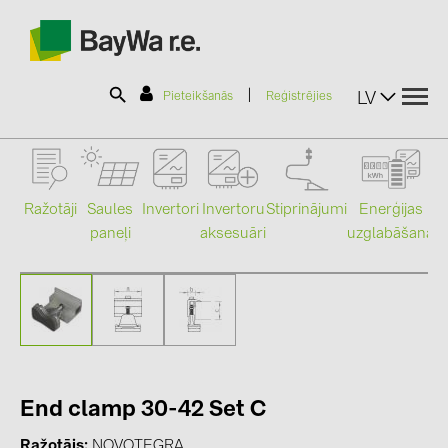
|
LV
Pieteikšanās
Reģistrējies
SOLAR-PLANIT
Ražotāji
Saules
Stiprinājumi
Enerģijas
Invertori
Invertoru
paneļi
uzglabāšana
aksesuāri
Mo
Produkti
Informācija
Jaunumi
End clamp 30-42 Set C
Katalogi
Ražotājs
NOVOTEGRA