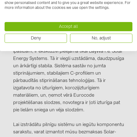
show personalised content and to give you a great website experience. For
PRYSMIAN DRAKA (18)
more information about the cookies we use open the settings.
PYLONTECH (19)
QILOWATT (3)
Accept all
Informācija par ražotāju
SMA (1)
Deny
No, adjust
Mūsu novotegra montāžas sistēma, ar tās izcilajām
SolarEdge (2)
īpašībām, ir ekskluzīvi pieejama tikai BayWa r.e. Solar
Solinteg (4)
Energy Systems. Tā ir viegli uzstādāma, daudzpusīga
un ārkārtīgi stabila. Sistēma sastāv no jumta
Solis (63)
stiprinājumiem, stabilajiem C-profiliem un
Stäubli (2)
pārbaudītās stiprināšanas tehnoloģijas. Tā ir
izgatavota no izturīgiem, korozijizturīgiem
TIGO (4)
materiāliem, un, ņemot vērā Eurocode
Trina Solar (6)
projektēšanas slodzes, novotegra ir ļoti izturīga pat
pie lielām sniega un vēja slodzēm.
Victron Energy B.V. (2)
WHES (5)
Lai izstrādātu pilnīgu sistēmu un iegūtu komponentu
sarakstu, varat izmantot mūsu bezmaksas Solar-