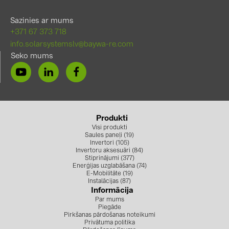
Sazinies ar mums
+371 67 373 718
info.solarsystemslv@baywa-re.com
Seko mums
Produkti
Visi produkti
Saules paneļi (19)
Invertori (105)
Invertoru aksesuāri (84)
Stiprinājumi (377)
Enerģijas uzglabāšana (74)
E-Mobilitāte (19)
Instalācijas (87)
Informācija
Par mums
Piegāde
Pirkšanas pārdošanas noteikumi
Privātuma politika