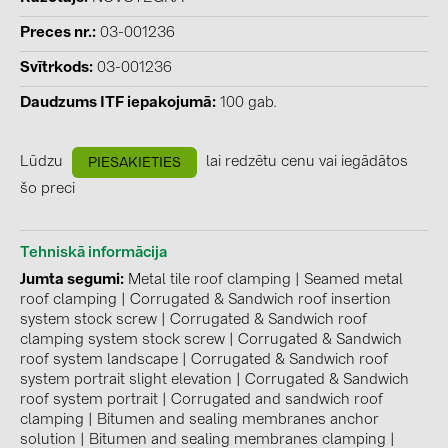
kontakti
Preces nr.
03-001236
Svītrkods
03-001236
KATEGORIJAS
Daudzums ITF iepakojumā
100 gab.
Saules paneļi (19)
Lūdzu
lai redzētu cenu vai iegādātos
PIESAKIETIES
Invertori (105)
šo preci
Invertoru aksesuāri (84)
Enerģijas uzglabāšana (74)
Tehniskā informācija
E-Mobilitāte (19)
Jumta segumi
Metal tile roof clamping
|
Seamed metal
roof clamping
|
Corrugated & Sandwich roof insertion
Instalācijas (87)
system stock screw
|
Corrugated & Sandwich roof
clamping system stock screw
|
Corrugated & Sandwich
RAŽOTĀJI
roof system landscape
|
Corrugated & Sandwich roof
system portrait slight elevation
|
Corrugated & Sandwich
ABB (21)
roof system portrait
|
Corrugated and sandwich roof
AIKO Solar (2)
clamping
|
Bitumen and sealing membranes anchor
solution
|
Bitumen and sealing membranes clamping
|