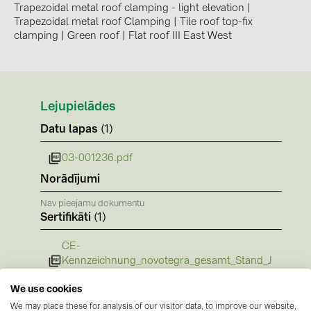
BAKS (51)
Trapezoidal metal roof clamping - light elevation
|
Trapezoidal metal roof Clamping
|
Tile roof top-fix
BUDMAT (6)
clamping
|
Green roof
|
Flat roof III East West
EVOPIPES (7)
FRONIUS (42)
GROMTOR (32)
Lejupielādes
GoodWe (44)
Datu lapas
(1)
HUAWEI (51)
03-001236.pdf
JAsolar (6)
Norādījumi
JINKO (1)
Nav pieejamu dokumentu
Sertifikāti
(1)
LEADER (6)
LONGi Solar (5)
CE-
Kennzeichnung_novotegra_gesamt_Stand_J
NOVOTEGRA (315)
uli 2016.PDF
We use cookies
PROJOY (3)
We may place these for analysis of our visitor data, to improve our website,