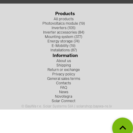
Products
All products
Photovoltaics module (19)
Inverters (105)
Inverter accessories (84)
Mounting system (377)
Energy storage (74)
E-Mobility (19)
Installations (87)
Information
About us
Shipping
Return or exchange
Privacy policy
General sales terms
Contacts
FAQ
News
Novotegra
Solar Connect
© BayWa r.e. Solar Systems SIA | solarshop.baywa-re.lv