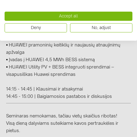
sistemą
PRYSMIAN DRAKA (18)
▪️
HUAWEI C&I PV + ESS sistemų integracija
PYLONTECH (19)
Accept all
12:15 - 13:15 | Pietų pertrauka
QILOWATT (3)
Deny
No, adjust
13:15 - 14:15 | HUAWEI Utility Scale Energy Storage
SMA (1)
Solutions
(
Lukasz Janeczko
, Huawei Digital Power)
▪️ HUAWEI pramoninių keitiklių ir naujausių atnaujinimų
SolarEdge (2)
apžvalga
Solinteg (4)
▪️ Įvadas į HUAWEI 4,5 MWh BESS sistemą
▪️
HUAWEI Utility PV + BESS integruoti sprendimai –
Solis (63)
visapusiškas Huawei sprendimas
Stäubli (2)
TIGO (4)
14:15 - 14:45 | Klausimai ir atsakymai
14:45 - 15:00 | Baigiamosios pastabos ir diskusijos
Trina Solar (6)
Victron Energy B.V. (2)
Seminaras nemokamas, tačiau vietų skaičius ribotas!
WHES (5)
Visą dieną dalyviams suteikiame kavos pertraukėles ir
pietus.