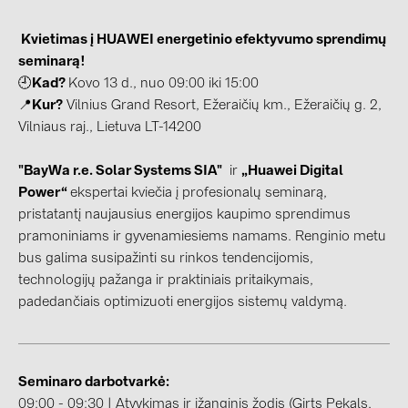
Contacts
Kvietimas į HUAWEI energetinio efektyvumo sprendimų
seminarą!
🕘
Kad?
Kovo 13 d., nuo 09:00 iki 15:00
CATEGORIES
📍
Kur?
Vilnius Grand Resort, Ežeraičių km., Ežeraičių g. 2,
Photovoltaics module (19)
Vilniaus raj., Lietuva LT-14200
Inverters (105)
"BayWa r.e. Solar Systems SIA"
ir
„Huawei Digital
Inverter accessories (84)
Power“
ekspertai kviečia į profesionalų seminarą,
Energy storage (74)
pristatantį naujausius energijos kaupimo sprendimus
pramoniniams ir gyvenamiesiems namams. Renginio metu
E-Mobility (19)
bus galima susipažinti su rinkos tendencijomis,
Installations (87)
technologijų pažanga ir praktiniais pritaikymais,
padedančiais optimizuoti energijos sistemų valdymą.
MANUFACTURERS
ABB (21)
AIKO Solar (2)
Seminaro darbotvarkė:
09:00 - 09:30 | Atvykimas ir įžanginis žodis (Girts Pekals,