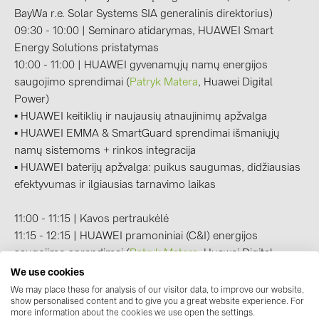
BAKS (51)
BayWa r.e. Solar Systems SIA generalinis direktorius)
BUDMAT (6)
09:30 - 10:00 | Seminaro atidarymas, HUAWEI Smart
Energy Solutions pristatymas
EVOPIPES (7)
10:00 - 11:00 | HUAWEI gyvenamųjų namų energijos
FRONIUS (42)
saugojimo sprendimai (
Patryk Matera
, Huawei Digital
Power)
GROMTOR (32)
▪️
HUAWEI keitiklių ir naujausių atnaujinimų apžvalga
GoodWe (44)
▪️ HUAWEI EMMA & SmartGuard sprendimai išmaniųjų
namų sistemoms + rinkos integracija
HUAWEI (51)
▪️ HUAWEI baterijų apžvalga: puikus saugumas, didžiausias
JAsolar (6)
efektyvumas ir ilgiausias tarnavimo laikas
JINKO (1)
11:00 - 11:15 | Kavos pertraukėlė
LEADER (6)
11:15 - 12:15 | HUAWEI pramoniniai (C&I) energijos
LONGi Solar (5)
saugojimo sprendimai (
Patryk Matera
, Huawei Digital
Power)
We use cookies
NOVOTEGRA (315)
▪️ HUAWEI C&I keitiklių ir naujausių patobulinimų apžvalga
We may place these for analysis of our visitor data, to improve our website,
PROJOY (3)
show personalised content and to give you a great website experience. For
▪️
Įvadas į naujos kartos 215 kWh C&I energijos kaupimo
more information about the cookies we use open the settings.