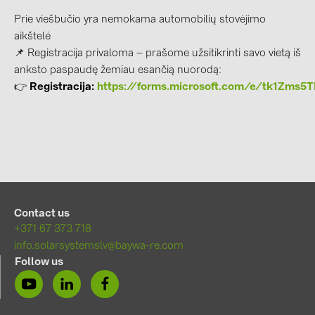
Prie viešbučio yra nemokama automobilių stovėjimo
aikštelė
📌 Registracija privaloma – prašome užsitikrinti savo vietą iš
anksto paspaudę žemiau esančią nuorodą:
👉
Registracija
:
https://forms.microsoft.com/e/tk1Zms5
Contact us
+371 67 373 718
info.solarsystemslv@baywa-re.com
Follow us