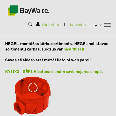
|
LV
Pieteikšanās
Reģistrējies
SOLAR-PLANIT
HEGEL
montāžas kārbu sortiments.
HEGEL noliktavas
sortimentu kārbas, slēdžus var
pasūtīt šeit!
Savas atlaides varat redzēt lietojot web paroli.
Produkti
KY11XX - SĒRIJA betona sienām savienojamas kopā.
Informācija
Jaunumi
Katalogi