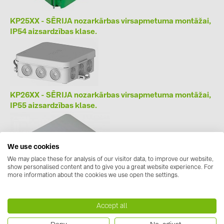
BAKS (51)
BUDMAT (6)
KP25XX - SĒRIJA nozarkārbas virsapmetuma montāžai,
IP54 aizsardzības klase.
EVOPIPES (7)
FRONIUS (42)
GROMTOR (32)
GoodWe (40)
KP26XX - SĒRIJA nozarkārbas virsapmetuma montāžai,
IP55
aizsardzības
klase.
HUAWEI (53)
JAsolar (6)
JINKO (1)
We use cookies
LEADER (6)
We may place these for analysis of our visitor data, to improve our website,
show personalised content and to give you a great website experience. For
more information about the cookies we use open the settings.
LONGi Solar (5)
NOVOTEGRA (315)
KP28XX - SĒRIJA nozarkārbas virsapmetuma montāžai,
Accept all
PROJOY (3)
IP65
aizsardzības
klase.