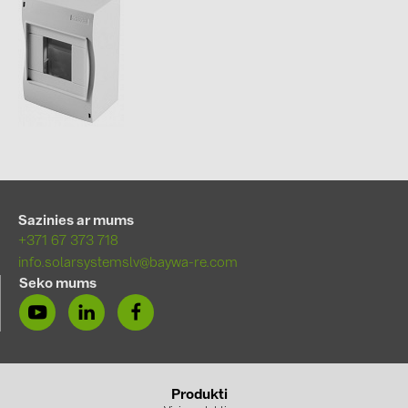
Sazinies ar mums
+371 67 373 718
info.solarsystemslv@baywa-re.com
Seko mums
Produkti