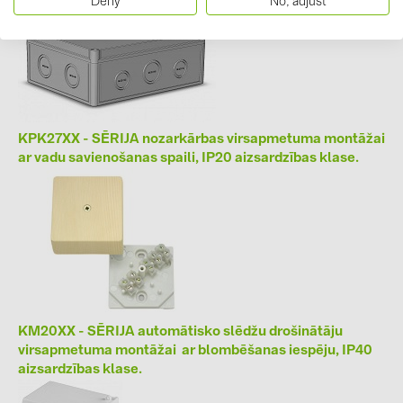
Deny
No, adjust
PRYSMIAN DRAKA (18)
PYLONTECH (17)
QILOWATT (3)
SMA (1)
SolarEdge (2)
KPK27XX - SĒRIJA nozarkārbas virsapmetuma montāžai
ar vadu savienošanas spaili, IP20 aizsardzības klase.
Solinteg (4)
Solis (63)
Stäubli (2)
TIGO (4)
Trina Solar (6)
Victron Energy B.V. (2)
KM20XX - SĒRIJA automātisko slēdžu drošinātāju
virsapmetuma montāžai ar blombēšanas iespēju, IP40
WHES (5)
aizsardzības klase.