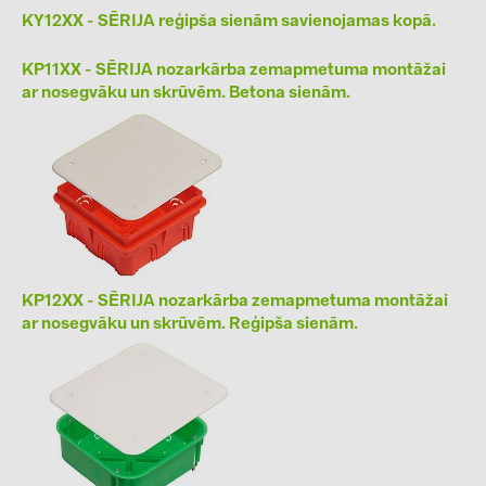
KY12XX - SĒRIJA reģipša sienām savienojamas kopā.
kontakti
KP11XX - SĒRIJA nozarkārba zemapmetuma montāžai
ar nosegvāku un skrūvēm. Betona sienām.
KATEGORIJAS
Saules paneļi (19)
Invertori (105)
Invertoru aksesuāri (84)
Enerģijas uzglabāšana (71)
E-Mobilitāte (19)
KP12XX - SĒRIJA nozarkārba zemapmetuma montāžai
ar nosegvāku un skrūvēm. Reģipša sienām.
Instalācijas (87)
RAŽOTĀJI
ABB (21)
AIKO Solar (2)