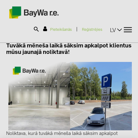
|
LV
Pieteikšanās
Reģistrējies
Tuvākā mēneša laikā sāksim apkalpot klientus
mūsu jaunajā noliktavā!
SOLAR-PLANIT
Produkti
Informācija
Jaunumi
Katalogi
Noliktava, kurā tuvākā mēneša laikā sāksim apkalpot