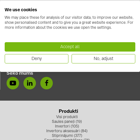
klientus atradīsies:
We use cookies
kontakti
📌
Maskavas iela 495, Rumbula, Stopiņu pagasts, LV-2121
We may place these for analysis of our visitor data, to improve our website,
show personalised content and to give you a great website experience. For
more information about the cookies we use open the settings.
KATEGORIJAS
Saules paneļi (19)
Accept all
Invertori (105)
Sazinies ar mums
Deny
No, adjust
+371 67 373 718
Invertoru aksesuāri (84)
info.solarsystemslv@baywa-re.com
Enerģijas uzglabāšana (74)
Seko mums
E-Mobilitāte (19)
Instalācijas (87)
RAŽOTĀJI
Produkti
Visi produkti
ABB (21)
Saules paneļi (19)
Invertori (105)
AIKO Solar (2)
Invertoru aksesuāri (84)
Stiprinājumi (377)