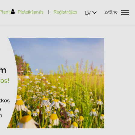
|
Planit
Pieteikšanās
Reģistrējies
Izvēlne
LV
(2)
)
7)
2)
(32)