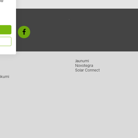
how
GoodWe (4
HUAWEI (51
mums
JAsolar (6)
JINKO (1)
LEADER (6
LONGi Solar
Jaunumi
Novotegra
NOVOTEGRA
Solar Connect
ikumi
PROJOY (3
PRYSMIAN 
PYLONTECH
QILOWATT 
SMA (1)
SolarEdge (