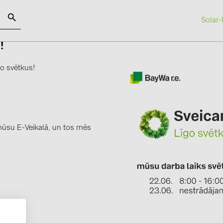
Solar-
s!
SOLAR-PLANIT
go svētkus!
Kategorijas
Ražotāji
Saules paneļi (19)
ABB (21)
Invertori (105)
AIKO Solar 
 mūsu E-Veikalā, un tos mēs
Invertoru aksesuāri (84)
BAKS (51)
Enerģijas uzglabāšana (74)
BUDMAT (6
E-Mobilitāte (19)
EVOPIPES (
Instalācijas (87)
FRONIUS (4
GROMTOR 