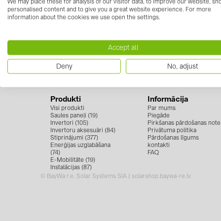
We may place these for analysis of our visitor data, to improve our website, s
personalised content and to give you a great website experience. For more
information about the cookies we use open the settings.
Sazinies ar mums
Seko 
+371 67 373 718
Accept all
info.solarsystemslv@baywa-re.com
Deny
No, adjust
Produkti
Informācija
Visi produkti
Par mums
Saules paneļi (19)
Piegāde
Invertori (105)
Pirkšanas pārdošanas note
Invertoru aksesuāri (84)
Privātuma politika
Stiprinājumi (377)
Pārdošanas līgums
Enerģijas uzglabāšana
kontakti
(74)
FAQ
E-Mobilitāte (19)
Instalācijas (87)
© BayWa r.e. Solar Systems SIA | solarshop.baywa-re.lv