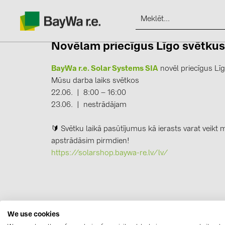
Novēlam priecīgus
Līgo svētku
BayWa r.e. Solar Systems SIA
novēl priecīgus Lī
Mūsu darba laiks svētkos
22.06. | 8:00 – 16:00
Produkti
23.06. | nestrādājam
Informācija
🔰 Svētku laikā pasūtījumus kā ierasts varat veikt
apstrādāsim pirmdien!
https://solarshop.baywa-re.lv/lv/
Jaunumi
Katalogi
kontakti
We use cookies