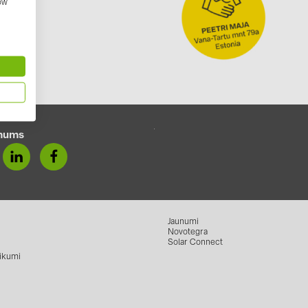
how
GoodWe (4
HUAWEI (51
JAsolar (6)
JINKO (1)
LEADER (6
LONGi Solar
mums
NOVOTEGRA
PROJOY (3
PRYSMIAN 
Jaunumi
PYLONTECH
Novotegra
Solar Connect
QILOWATT 
ikumi
SMA (1)
SolarEdge (