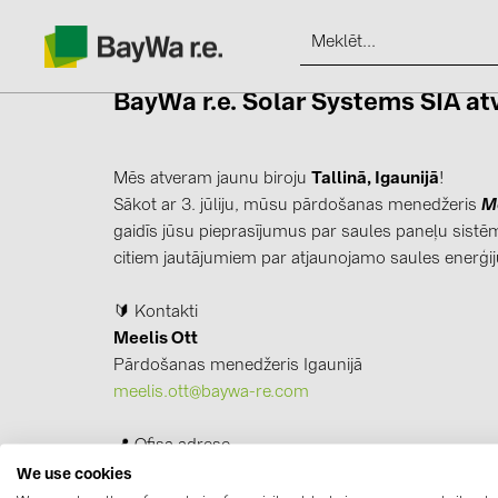
BayWa r.e. Solar Systems SIA
at
Mēs atveram jaunu biroju
Tallinā, Igaunijā
!
Sākot ar 3. jūliju, mūsu pārdošanas menedžeris
Me
Produkti
gaidīs jūsu pieprasījumus par saules paneļu sist
citiem jautājumiem par atjaunojamo saules enerģij
Informācija
🔰 Kontakti
Meelis Ott
Jaunumi
Pārdošanas menedžeris Igaunijā
meelis.ott@baywa-re.com
Katalogi
📍 Ofisa adrese
kontakti
Rae vald, Vana-Tartu mnt 79a | Peetri, Igaunija
We use cookies