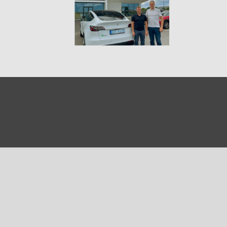
4)
)
)
 (5)
 (315)
)
DRAKA (18)
 (19)
(3)
2)