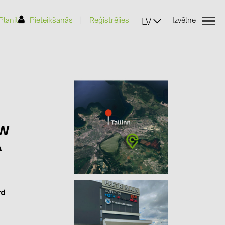
|
Planit
Pieteikšanās
Reģistrējies
Izvēlne
LV
(2)
)
7)
2)
(32)