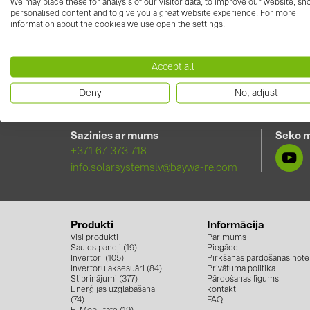
We may place these for analysis of our visitor data, to improve our website, s
personalised content and to give you a great website experience. For more
information about the cookies we use open the settings.
Accept all
Deny
No, adjust
Sazinies ar mums
Seko 
+371 67 373 718
info.solarsystemslv@baywa-re.com
Produkti
Informācija
Visi produkti
Par mums
Saules paneļi (19)
Piegāde
Invertori (105)
Pirkšanas pārdošanas note
Invertoru aksesuāri (84)
Privātuma politika
Stiprinājumi (377)
Pārdošanas līgums
Enerģijas uzglabāšana
kontakti
(74)
FAQ