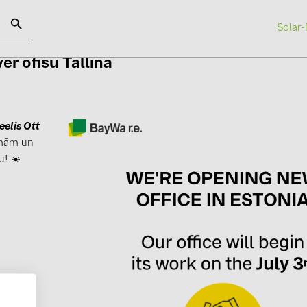
Solar-
ver ofisu Tallinā
SOLAR-PLANIT
elis Ott
Kategorijas
Ražotāji
ēmām un
Saules paneļi (19)
ABB (21)
u! ☀️
Invertori (105)
AIKO Solar 
Invertoru aksesuāri (84)
BAKS (51)
Enerģijas uzglabāšana (74)
BUDMAT (6
E-Mobilitāte (19)
EVOPIPES (
Instalācijas (87)
FRONIUS (4
GROMTOR 