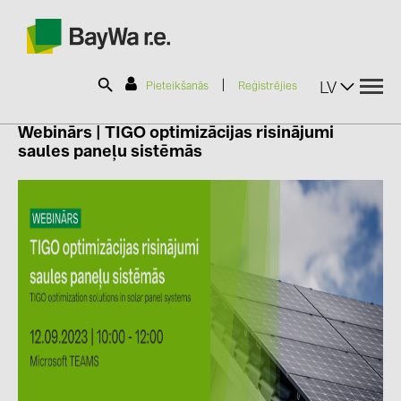
|
LV
Pieteikšanās
Reģistrējies
Webinārs
| TIGO
optimizācijas risinājumi
saules paneļu sistēmās
SOLAR-PLANIT
Produkti
Informācija
Jaunumi
Katalogi