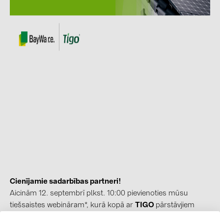
kontakti
KATEGORIJAS
Saules paneļi (19)
Invertori (105)
Invertoru aksesuāri (84)
Enerģijas uzglabāšana (74)
E-Mobilitāte (19)
Instalācijas (87)
RAŽOTĀJI
Cienījamie sadarbības partneri!
ABB (21)
Aicinām 12. septembrī plkst. 10:00 pievienoties mūsu
AIKO Solar (2)
tiešsaistes webināram*, kurā kopā ar
TIGO
pārstāvjiem
pastāstīsim par
TIGO
optimizācijas risinājumiem saules