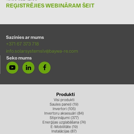
PRYSMIAN DRAKA (18)
REĢISTRĒJIES WEBINĀRAM ŠEIT
PYLONTECH (19)
QILOWATT (3)
SMA (1)
Sazinies ar mums
+371 67 373 718
SolarEdge (2)
info.solarsystemslv@baywa-re.com
Solinteg (4)
Seko mums
Solis (63)
Stäubli (2)
TIGO (4)
Produkti
Trina Solar (6)
Visi produkti
Saules paneļi (19)
Victron Energy B.V. (2)
Invertori (105)
Invertoru aksesuāri (84)
Stiprinājumi (377)
WHES (5)
Enerģijas uzglabāšana (74)
E-Mobilitāte (19)
Instalācijas (87)