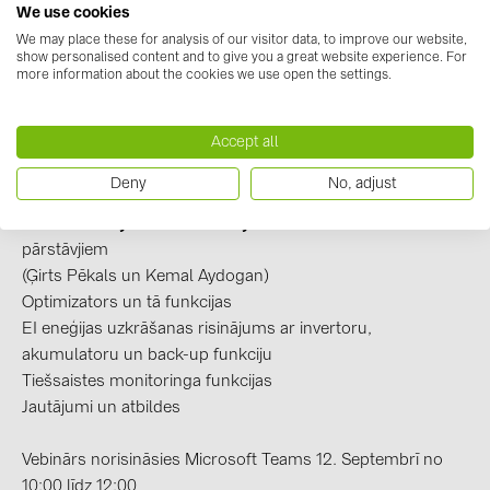
BAKS (51)
We use cookies
paneļu sistēmās.
We may place these for analysis of our visitor data, to improve our website,
BUDMAT (6)
Optimaizers novērš saules paneļu jaudas zudumus, ko
show personalised content and to give you a great website experience. For
ietekmē noēnojums. Ierīce tiek uzstādīta atsevišķi skartajos
more information about the cookies we use open the settings.
EVOPIPES (7)
paneļos vai visā sistēmā un novērš pārējo paneļu jaudas
FRONIUS (42)
samazināšanos.
Accept all
*lūdzu, ņemiet vērā, ka webinārs notiks angļu valodā!
GROMTOR (32)
Deny
No, adjust
GoodWe (44)
Vebināra programma:
Ievads no
BayWa r.e. Solar Systems SIA
un
TIGO
HUAWEI (51)
pārstāvjiem
JAsolar (6)
(Ģirts Pēkals un Kemal Aydogan)
Optimizators un tā funkcijas
JINKO (1)
EI eneģijas uzkrāšanas risinājums ar invertoru,
LEADER (6)
akumulatoru un back-up funkciju
Tiešsaistes monitoringa funkcijas
LONGi Solar (5)
Jautājumi un atbildes
NOVOTEGRA (315)
Vebinārs norisināsies Microsoft Teams 12. Septembrī no
PROJOY (3)
10:00 līdz 12:00