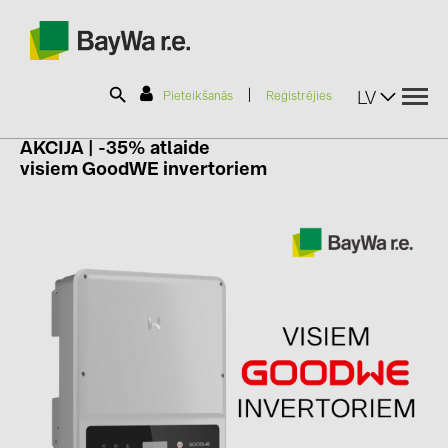
|
LV
Pieteikšanās
Reģistrējies
AKCIJA |
-35% atlaide
visiem
GoodWE
invertoriem
SOLAR-PLANIT
Produkti
Informācija
Jaunumi
Katalogi