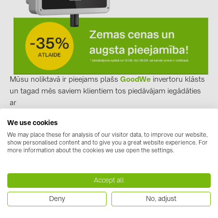
kontakti
KATEGORIJAS
Saules paneļi (19)
Mūsu noliktavā ir pieejams plašs
GoodWe
invertoru klāsts
Invertori (105)
un tagad mēs saviem klientiem tos piedāvājam iegādāties
Invertoru aksesuāri (84)
ar
Enerģijas uzglabāšana (73)
35%
atlaidi!
We use cookies
BayWa r.e. Solar Distribution / LV
ir
E-Mobilitāte (19)
We may place these for analysis of our visitor data, to improve our website,
autorizēts
GoodWe
produktu izplatītājs Latvijā, Lietuvā un
show personalised content and to give you a great website experience. For
Instalācijas (87)
Igaunijā! ​
more information about the cookies we use open the settings.
RAŽOTĀJI
Accept all
ABB (21)
Apskati piedāvājumu un pasūti
GoodWe
invertorus
Deny
No, adjust
AIKO Solar (2)
mūsu WEB veikalā