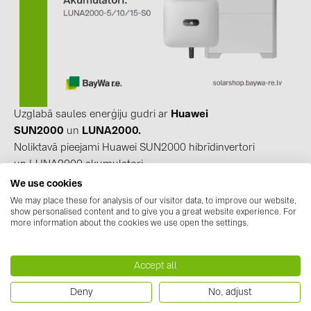
kontakti
KATEGORIJAS
Saules paneļi (19)
Invertori (105)
Uzglabā saules enerģiju gudri ar
Huawei
SUN2000
un
LUNA2000.
Invertoru aksesuāri (84)
Noliktavā pieejami Huawei SUN2000 hibrīdinvertori
Enerģijas uzglabāšana (71)
un LUNA2000 akumulatori.
Apskati piedāvājumu un veic pasūtījumu jau šodien:
We use cookies
E-Mobilitāte (19)
We may place these for analysis of our visitor data, to improve our website,
Instalācijas (87)
show personalised content and to give you a great website experience. For
Hibrīdinvertori:
more information about the cookies we use open the settings.
SUN2000-6KTL-M1
RAŽOTĀJI
SUN2000-8KTL-M1
SUN2000-10KTL-M1
ABB (21)
Accept all
Akumulatori:
AIKO Solar (2)
Deny
No, adjust
LUNA2000 akumulatoru vadības modulis (LUNA2000-