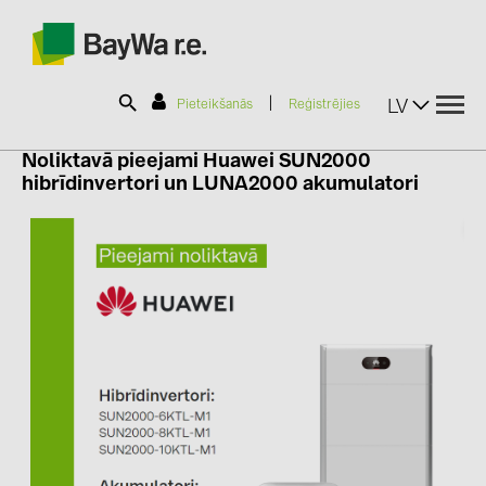
|
LV
Pieteikšanās
Reģistrējies
Noliktavā pieejami
Huawei SUN2000
hibrīdinvertori un
LUNA2000
akumulatori
SOLAR-PLANIT
Produkti
Informācija
Jaunumi
Katalogi