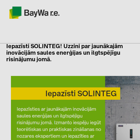
Iepazīsti SOLINTEG!
Uzzini par jaunākajām
inovācijām saules enerģijas un ilgtspējīgu
SOLAR-PLANIT
risinājumu jomā.
Produkti
Informācija
Jaunumi
Katalogi