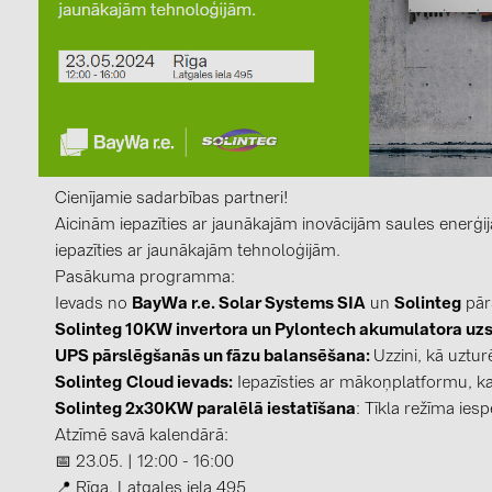
kontakti
KATEGORIJAS
Saules paneļi (19)
Invertori (105)
Cienījamie sadarbības partneri!
Invertoru aksesuāri (84)
Aicinām iepazīties ar jaunākajām inovācijām saules enerģij
iepazīties ar jaunākajām tehnoloģijām.
Enerģijas uzglabāšana (74)
Pasākuma programma:
E-Mobilitāte (19)
Ievads no
BayWa r.e. Solar Systems SIA
un
Solinteg
pār
Solinteg 10KW invertora un Pylontech akumulatora uz
Instalācijas (87)
UPS pārslēgšanās un fāzu balansēšana:
Uzzini, kā uzturē
Solinteg
Cloud ievads:
Iepazīsties ar mākoņplatformu, kas
RAŽOTĀJI
Solinteg 2x30KW paralēlā iestatīšana
: Tīkla režīma ies
ABB (21)
Atzīmē savā kalendārā:
AIKO Solar (2)
📅 23.05. | 12:00 - 16:00
📍 Rīga, Latgales iela 495