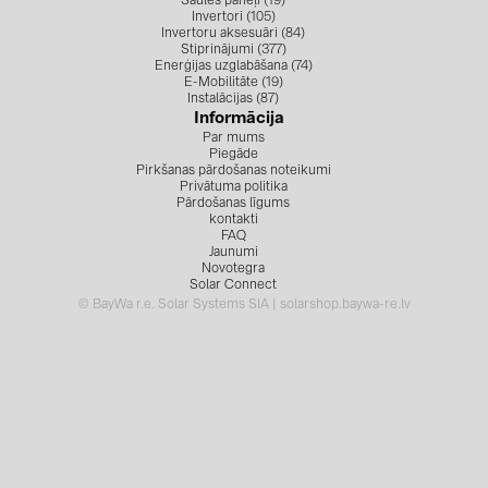
Saules paneļi (19)
PRYSMIAN DRAKA (18)
Invertori (105)
Invertoru aksesuāri (84)
PYLONTECH (19)
Stiprinājumi (377)
Enerģijas uzglabāšana (74)
E-Mobilitāte (19)
QILOWATT (3)
Instalācijas (87)
Informācija
SMA (1)
Par mums
Piegāde
SolarEdge (2)
Pirkšanas pārdošanas noteikumi
Privātuma politika
Solinteg (4)
Pārdošanas līgums
kontakti
FAQ
Solis (63)
Jaunumi
Novotegra
Stäubli (2)
Solar Connect
© BayWa r.e. Solar Systems SIA | solarshop.baywa-re.lv
TIGO (4)
Trina Solar (6)
Victron Energy B.V. (2)
WHES (5)