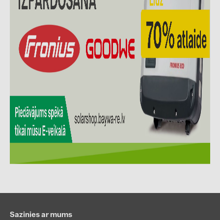
PRYSMIAN DRAKA (18)
PYLONTECH (19)
QILOWATT (3)
SMA (1)
SolarEdge (2)
Solinteg (4)
Solis (63)
Stäubli (2)
TIGO (4)
Trina Solar (6)
Victron Energy B.V. (2)
WHES (5)
Sazinies ar mums