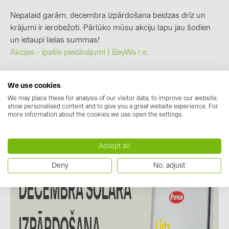
BAKS (51)
Nepalaid garām, decembra izpārdošana beidzas drīz un
BUDMAT (6)
krājumi ir ierobežoti. Pārlūko mūsu akciju lapu jau šodien
EVOPIPES (7)
un ietaupi lielas summas!
Akcijas - īpašie piedāvājumi | BayWa r.e.
FRONIUS (42)
GROMTOR (32)
We use cookies
GoodWe (44)
We may place these for analysis of our visitor data, to improve our website,
show personalised content and to give you a great website experience. For
HUAWEI (51)
more information about the cookies we use open the settings.
JAsolar (6)
JINKO (1)
Accept all
LEADER (6)
Deny
No, adjust
LONGi Solar (5)
NOVOTEGRA (315)
PROJOY (3)