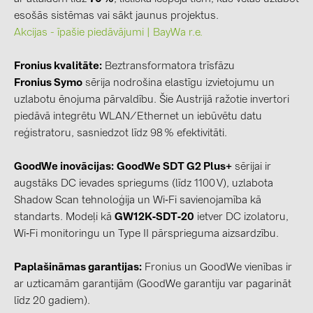
esošās sistēmas vai sākt jaunus projektus.
kontakti
Akcijas - īpašie piedāvājumi | BayWa r.e.
Fronius kvalitāte:
Beztransformatora trīsfāzu
KATEGORIJAS
Fronius Symo
sērija nodrošina elastīgu izvietojumu un
Saules paneļi (19)
uzlabotu ēnojuma pārvaldību. Šie Austrijā ražotie invertori
Invertori (105)
piedāvā integrētu WLAN/Ethernet un iebūvētu datu
reģistratoru, sasniedzot līdz 98 % efektivitāti.
Invertoru aksesuāri (84)
Enerģijas uzglabāšana (74)
GoodWe inovācijas:
GoodWe SDT G2 Plus+
sērijai ir
augstāks DC ievades spriegums (līdz 1100 V), uzlabota
E-Mobilitāte (19)
Shadow Scan tehnoloģija un Wi‑Fi savienojamība kā
Instalācijas (87)
standarts. Modeļi kā
GW12K‑SDT‑20
ietver DC izolatoru,
Wi‑Fi monitoringu un Type II pārsprieguma aizsardzību.
RAŽOTĀJI
ABB (21)
Paplašināmas garantijas:
Fronius un GoodWe vienības ir
ar uzticamām garantijām (GoodWe garantiju var pagarināt
AIKO Solar (2)
līdz 20 gadiem).