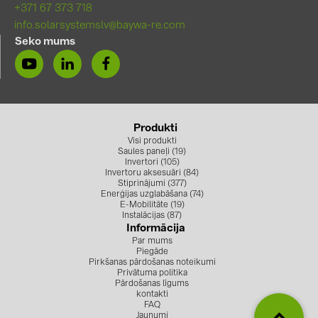
+371 67 373 718
info.solarsystemslv@baywa-re.com
Seko mums
Produkti
Visi produkti
Saules paneļi (19)
Invertori (105)
Invertoru aksesuāri (84)
Stiprinājumi (377)
Enerģijas uzglabāšana (74)
E-Mobilitāte (19)
Instalācijas (87)
Informācija
Par mums
Piegāde
Pirkšanas pārdošanas noteikumi
Privātuma politika
Pārdošanas līgums
kontakti
FAQ
Jaunumi