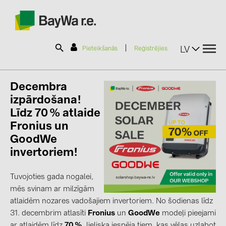
|
LV
Pieteikšanās
Reģistrējies
Decembra
SOLAR-PLANIT
izpārdošana!
Līdz 70 % atlaide
Produkti
Fronius un
GoodWe
invertoriem!
Informācija
Tuvojoties gada nogalei,
Jaunumi
mēs svinam ar milzīgām
atlaidēm nozares vadošajiem invertoriem. No šodienas līdz
Katalogi
31. decembrim atlasīti
Fronius
un
GoodWe
modeļi pieejami
ar atlaidēm līdz
70 %
, lieliska iespēja tiem, kas vēlas uzlabot