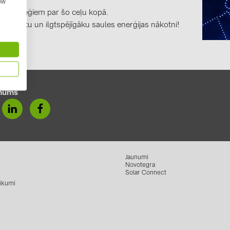
how
GoodWe (4
 un kolēģiem par šo ceļu kopā.
gudrāku un ilgtspējīgāku saules enerģijas nākotni!
HUAWEI (5
JAsolar (6)
JINKO (1)
LEADER (6
mums
LONGi Solar
NOVOTEGRA
PROJOY (3
PRYSMIAN 
Jaunumi
Novotegra
PYLONTECH
Solar Connect
ikumi
QILOWATT 
SMA (1)
SolarEdge (