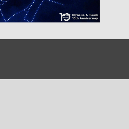
0)
3)
)
 (5)
 (315)
)
DRAKA (18)
 (17)
(3)
2)