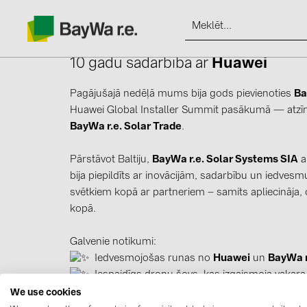
10 gadu sadarbība ar
Huawei
Pagājušajā nedēļā mums bija gods pievienoties
Ba
Huawei Global Installer Summit pasākumā — atzī
BayWa r.e. Solar Trade
.
Produkti
Pārstāvot Baltiju,
BayWa r.e. Solar Systems SIA
a
Informācija
bija piepildīts ar inovācijām, sadarbību un iedvesm
svētkiem kopā ar partneriem – samits apliecināja,
kopā.
Jaunumi
Galvenie notikumi:
Katalogi
Iedvesmojošas runas no
Huawei
un
BayWa r
Iespaidīgs dronu šovs, kas izgaismoja vakara
kontakti
Apbalvojumi par kopīgu ieguldījumu mūsu 
We use cookies