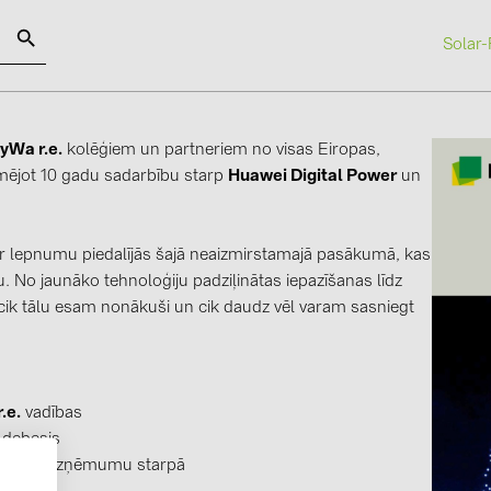
Solar-
SOLAR-PLANIT
yWa r.e.
kolēģiem un partneriem no visas Eiropas,
mējot 10 gadu sadarbību starp
Huawei Digital Power
un
Kategorijas
Ražotāji
Saules paneļi (18)
ABB (21)
r lepnumu piedalījās šajā neaizmirstamajā pasākumā, kas
Invertori (105)
AIKO Solar 
u. No jaunāko tehnoloģiju padziļinātas iepazīšanas līdz
 cik tālu esam nonākuši un cik daudz vēl varam sasniegt
Invertoru aksesuāri (81)
BAKS (51)
Enerģijas uzglabāšana (71)
BUDMAT (6
E-Mobilitāte (19)
EVOPIPES (
.e.
vadības
Instalācijas (87)
FRONIUS (4
 debesis
Eiropas uzņēmumu starpā
GROMTOR 