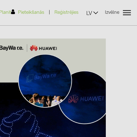
|
Planit
Pieteikšanās
Reģistrējies
Izvēlne
LV
(2)
)
7)
2)
(32)