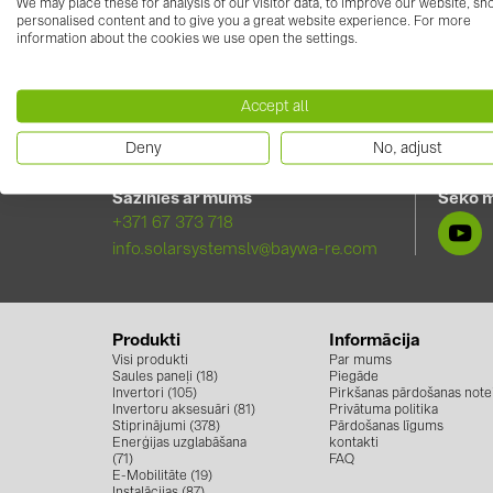
We may place these for analysis of our visitor data, to improve our website, s
personalised content and to give you a great website experience. For more
Liels paldies Huawei, mūsu uzstādītāju partneriem
information about the cookies we use open the settings.
Par nākamo desmitgadi - kopā veidojot spēcīgāku, 
Accept all
Deny
No, adjust
Sazinies ar mums
Seko 
+371 67 373 718
info.solarsystemslv@baywa-re.com
Produkti
Informācija
Visi produkti
Par mums
Saules paneļi (18)
Piegāde
Invertori (105)
Pirkšanas pārdošanas note
Invertoru aksesuāri (81)
Privātuma politika
Stiprinājumi (378)
Pārdošanas līgums
Enerģijas uzglabāšana
kontakti
(71)
FAQ
E-Mobilitāte (19)