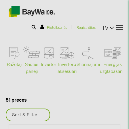
|
LV
Pieteikšanās
Reģistrējies
SOLAR-PLANIT
Ražotāji
Saules
Stiprinājumi
Enerģijas
Invertori
Invertoru
Produkti
paneļi
uzglabāšana
aksesuāri
Mo
Informācija
51 preces
Jaunumi
Sort & Filter
Katalogi