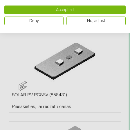
SOLAR PV PDOW10NMC (858811)
Accept all
Piesakieties, lai redzētu cenas
Deny
No, adjust
SOLAR PV PCSBV (858431)
Piesakieties, lai redzētu cenas