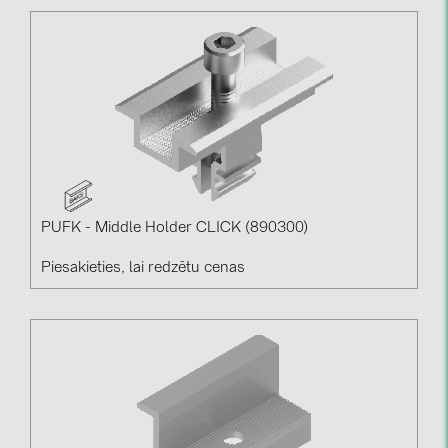
PRYSMIAN DRAKA (18)
PYLONTECH (17)
QILOWATT (3)
SMA (1)
SolarEdge (2)
Solinteg (4)
Solis (63)
PUFK - Middle Holder CLICK (890300)
Stäubli (2)
Piesakieties, lai redzētu cenas
TIGO (4)
Trina Solar (6)
Victron Energy B.V. (2)
WHES (5)