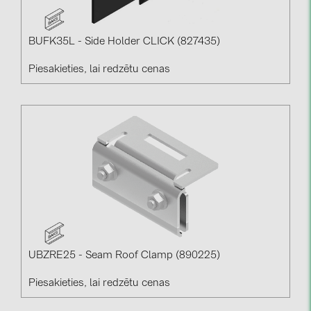
BAKS (51)
BUDMAT (6)
BUFK35L - Side Holder CLICK (827435)
EVOPIPES (7)
Piesakieties, lai redzētu cenas
FRONIUS (42)
GROMTOR (32)
GoodWe (40)
HUAWEI (53)
JAsolar (6)
JINKO (1)
LEADER (6)
LONGi Solar (5)
UBZRE25 - Seam Roof Clamp (890225)
NOVOTEGRA (315)
Piesakieties, lai redzētu cenas
PROJOY (3)