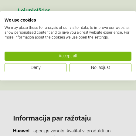
PRYSMIAN DRAKA (18)
Lejupielādes
PYLONTECH (19)
We use cookies
Datu lapas
(1)
QILOWATT (3)
We may place these for analysis of our visitor data, to improve our website,
show personalised content and to give you a great website experience. For
Datu lapa
SMA (1)
more information about the cookies we use open the settings.
Norādījumi
(1)
SolarEdge (2)
Instrukcija
Accept all
Solinteg (4)
Sertifikāti
Solis (63)
Deny
No, adjust
Nav pieejamu dokumentu
Stäubli (2)
TIGO (4)
Trina Solar (6)
Victron Energy B.V. (2)
Informācija par ražotāju
WHES (5)
Huawei
- spēcīgs zīmols, kvalitatīvi produkti un