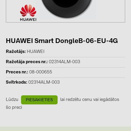
BAKS (51)
BUDMAT (6)
EVOPIPES (7)
FRONIUS (42)
HUAWEI Smart DongleB-06-EU-4G
GROMTOR (32)
Ražotājs
HUAWEI
GoodWe (44)
Ražotāja preces nr.
02314ALM-003
HUAWEI (51)
Preces nr.
08-000655
JAsolar (6)
Svītrkods
02314ALM-003
JINKO (1)
LEADER (6)
Lūdzu
lai redzētu cenu vai iegādātos
PIESAKIETIES
LONGi Solar (5)
šo preci
NOVOTEGRA (315)
PROJOY (3)