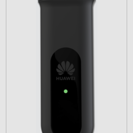
kontakti
KATEGORIJAS
Saules paneļi (19)
Invertori (105)
Invertoru aksesuāri (84)
Enerģijas uzglabāšana (74)
E-Mobilitāte (19)
Instalācijas (87)
RAŽOTĀJI
ABB (21)
AIKO Solar (2)