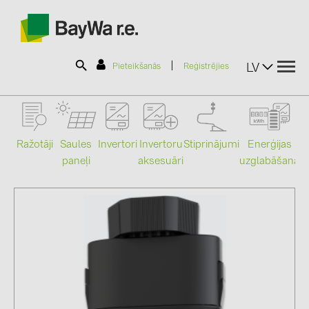
|
LV
Pieteikšanās
Reģistrējies
SOLAR-PLANIT
Ražotāji
Saules
Stiprinājumi
Enerģijas
Invertori
Invertoru
paneļi
uzglabāšana
aksesuāri
Mo
Produkti
Informācija
Jaunumi
Katalogi