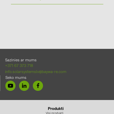
Sazinies ar mums
+371 67 373 718
info.solarsystemslv@baywa-re.com
Seko mums
Produkti
Visi produkti